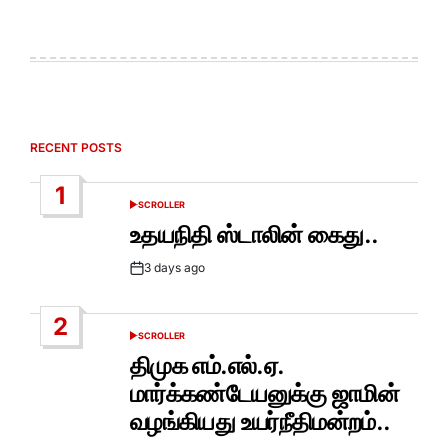
RECENT POSTS
1
SCROLLER
POSTED
IN
உதயநிதி ஸ்டாலின் கைது..
3 days ago
Post
Date
2
SCROLLER
POSTED
IN
திமுக எம்.எல்.ஏ.
மார்க்கண்டேயனுக்கு ஜாமின்
வழங்கியது உயர்நீதிமன்றம்..