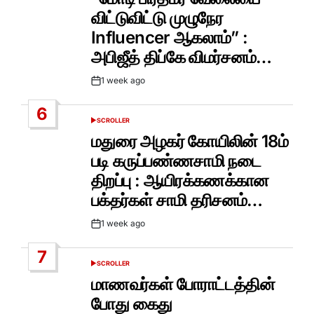
விட்டுவிட்டு முழுநேர
Influencer ஆகலாம்” :
அபிஜீத் திப்கே விமர்சனம்…
1 week ago
Post
Date
6
SCROLLER
POSTED
IN
மதுரை அழகர் கோயிலின் 18ம்
படி கருப்பண்ணசாமி நடை
திறப்பு : ஆயிரக்கணக்கான
பக்தர்கள் சாமி தரிசனம்…
1 week ago
Post
Date
7
SCROLLER
POSTED
IN
மாணவர்கள் போராட்டத்தின்
போது கைது