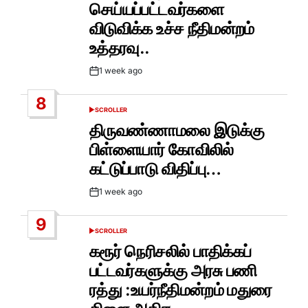
செய்யப்பட்டவர்களை
விடுவிக்க உச்ச நீதிமன்றம்
உத்தரவு..
1 week ago
Post
Date
8
SCROLLER
POSTED
IN
திருவண்ணாமலை இடுக்கு
பிள்ளையார் கோவிலில்
கட்டுப்பாடு விதிப்பு…
1 week ago
Post
Date
9
SCROLLER
POSTED
IN
கரூர் நெரிசலில் பாதிக்கப்
பட்டவர்களுக்கு அரசு பணி
ரத்து :உயர்நீதிமன்றம் மதுரை