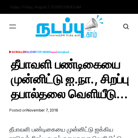
Skip
Today: Friday, August 7 2026
10
:
08
:
43
AM
to
content
nadappu.com
SCROLLER
SLIDER
TOP NEWS
உலகம்
செய்திகள்
POSTED
IN
தீபாவளி பண்டிகையை
முன்னிட்டு ஐ.நா., சிறப்பு
தபால்தலை வெளியீடு…
Posted on
November 7, 2018
தீபாவளி பண்டிகையை முன்னிட்டு ஐக்கிய