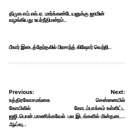
திமுக எம்.எல்.ஏ. மார்க்கண்டேயனுக்கு ஜாமின்
வழங்கியது உயர்நீதிமன்றம்..
பீகார் இடைத்தேர்தலில் பிரசாந்த் கிஷோர் வெற்றி..
Post
Previous:
Next:
navigation
உத்திரகோசமங்கை
சென்னையில்
கோயிலில்
கோடம்பாக்கம் உள்ளிட்ட
ஐஜி.பொன்.மாணிக்கவேல்
பல இடங்களில் மின்தடை..
ஆய்வு..