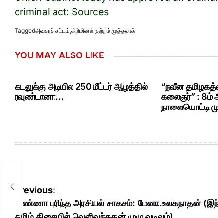
criminal act: Sources
Tagged
அவசரச் சட்டம்
,
கிரிமினல் குற்றம்
,
முத்தலாக்
YOU MAY ALSO LIKE
கடலுக்கு அடியில 250 மீட்டர் ஆழத்தில்
“நவீன தமிழகத்த
ரவுண்டானா…
கலைஞர்” : 8ம்
நாளையொட்டி மு.
Post
Previous:
்)
navigation
அண்ணா புரிந்த அரசியல் சாகசம்: மேனா.உலகநாதன் (இந
தமிழ் திசையில் வெளிவந்ததன் முழு வடிவம்)