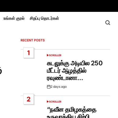
உங்கள் குரல்
சிறப்பு தொடர்கள்
RECENT POSTS
1
SCROLLER
POSTED
IN
கடலுக்கு அடியில 250
ு
மீட்டர் ஆழத்தில்
ரவுண்டானா…
2 days ago
Post
Date
2
SCROLLER
POSTED
IN
“நவீன தமிழகத்தை
உருவாக்கிய சிற்பி