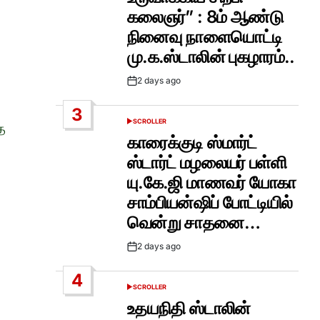
கலைஞர்” : 8ம் ஆண்டு
நினைவு நாளையொட்டி
மு.க.ஸ்டாலின் புகழாரம்..
2 days ago
Post
Date
3
SCROLLER
ை
POSTED
IN
காரைக்குடி ஸ்மார்ட்
ஸ்டார்ட் மழலையர் பள்ளி
யு.கே.ஜி மாணவர் யோகா
சாம்பியன்ஷிப் போட்டியில்
வென்று சாதனை…
2 days ago
Post
Date
4
SCROLLER
POSTED
IN
உதயநிதி ஸ்டாலின்