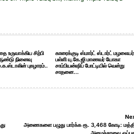
ை உருவாக்கிய சிற்பி
காரைக்குடி ஸ்மார்ட் ஸ்டார்ட் மழலையர்
 ஆண்டு நினைவு
பள்ளி யு.கே.ஜி மாணவர் யோகா
க.ஸ்டாலின் புகழாரம்..
சாம்பியன்ஷிப் போட்டியில் வென்று
சாதனை…
Nex
்து
அணைகளை பழுது பார்க்க ரூ. 3,468 கோடி: மத்த
அமைச்சரவை ஒப்புத