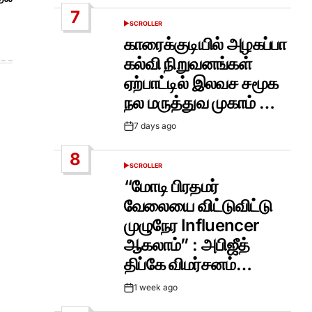
Date
7
SCROLLER
POSTED
IN
காரைக்குடியில் அழகப்பா
கல்வி நிறுவனங்கள்
ஏற்பாட்டில் இலவச சமூக
நல மருத்துவ முகாம் …
7 days ago
Post
Date
8
SCROLLER
POSTED
IN
“மோடி பிரதமர்
வேலையை விட்டுவிட்டு
முழுநேர Influencer
ஆகலாம்” : அபிஜீத்
திப்கே விமர்சனம்…
1 week ago
Post
Date