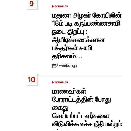
9
SCROLLER
POSTED
IN
மதுரை அழகர் கோயிலின்
18ம் படி கருப்பண்ணசாமி
நடை திறப்பு :
ஆயிரக்கணக்கான
பக்தர்கள் சாமி
தரிசனம்…
2 weeks ago
Post
Date
10
SCROLLER
POSTED
IN
மாணவர்கள்
போராட்டத்தின் போது
கைது
செய்யப்பட்டவர்களை
விடுவிக்க உச்ச நீதிமன்றம்