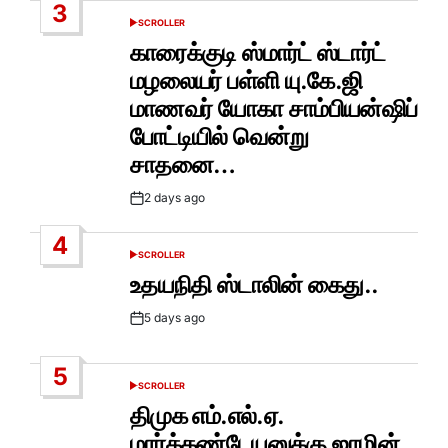
3
SCROLLER
POSTED
IN
காரைக்குடி ஸ்மார்ட் ஸ்டார்ட்
மழலையர் பள்ளி யு.கே.ஜி
மாணவர் யோகா சாம்பியன்ஷிப்
போட்டியில் வென்று
சாதனை…
2 days ago
Post
Date
4
SCROLLER
POSTED
IN
உதயநிதி ஸ்டாலின் கைது..
5 days ago
Post
Date
5
SCROLLER
POSTED
IN
திமுக எம்.எல்.ஏ.
மார்க்கண்டேயனுக்கு ஜாமின்