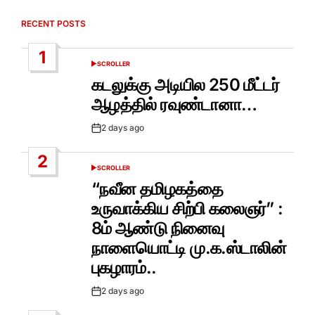
RECENT POSTS
1
SCROLLER
POSTED
IN
கடலுக்கு அடியில 250 மீட்டர்
ஆழத்தில் ரவுண்டானா…
2 days ago
Post
Date
2
SCROLLER
POSTED
IN
“நவீன தமிழகத்தை
உருவாக்கிய சிற்பி கலைஞர்” :
8ம் ஆண்டு நினைவு
நாளையொட்டி மு.க.ஸ்டாலின்
புகழாரம்..
2 days ago
Post
Date