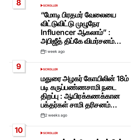
8
SCROLLER
POSTED
IN
“மோடி பிரதமர் வேலையை
விட்டுவிட்டு முழுநேர
Influencer ஆகலாம்” :
அபிஜீத் திப்கே விமர்சனம்…
1 week ago
Post
Date
9
SCROLLER
POSTED
IN
மதுரை அழகர் கோயிலின் 18ம்
படி கருப்பண்ணசாமி நடை
திறப்பு : ஆயிரக்கணக்கான
பக்தர்கள் சாமி தரிசனம்…
2 weeks ago
Post
Date
10
SCROLLER
POSTED
IN