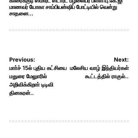
காரைக்குடி ஸ்மார்ட் ஸ்டார்ட் மழலையர் பள்ளி யு.கே.ஜி
மாணவர் யோகா சாம்பியன்ஷிப் போட்டியில் வென்று
சாதனை…
Post
Previous:
Next:
navigation
மாா்ச் 15ல் புதிய கட்சியை
மலேசிய வாழ் இந்தியர்கள்
மதுரை மேலுாரில்
கூட்டத்தில் ராகுல்..
அறிவிக்கிறாா் டிடிவி
தினகரன்..