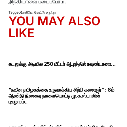
இந்தியாவை படைப்போம்.
Tagged
போலியோ சொட்டு மருந்து
YOU MAY ALSO
LIKE
கடலுக்கு அடியில 250 மீட்டர் ஆழத்தில் ரவுண்டானா…
“நவீன தமிழகத்தை உருவாக்கிய சிற்பி கலைஞர்” : 8ம்
ஆண்டு நினைவு நாளையொட்டி மு.க.ஸ்டாலின்
புகழாரம்..