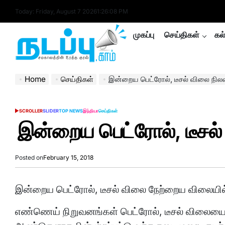
Skip
Today: Friday, August 7 2026
1
:
26
:
09
PM
to
content
முகப்பு
செய்திகள்
கல
nadappu.com
Home
செய்திகள்
இன்றைய பெட்ரோல், டீசல் விலை நில
SCROLLER
SLIDER
TOP NEWS
இந்தியா
செய்திகள்
POSTED
IN
இன்றைய பெட்ரோல், டீசல்
Posted on
February 15, 2018
இன்றைய பெட்ரோல், டீசல் விலை நேற்றைய விலையில் 
எண்ணெய் நிறுவனங்கள் பெட்ரோல், டீசல் விலையை 