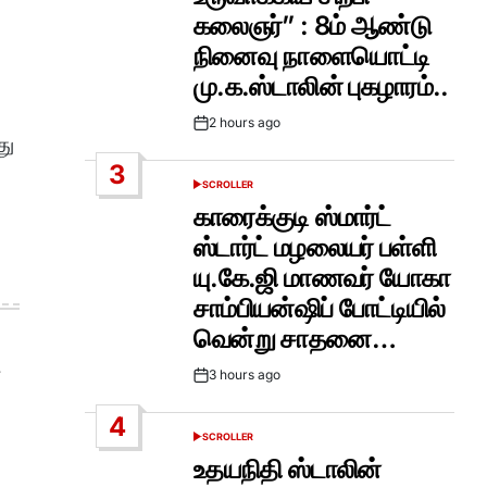
கலைஞர்” : 8ம் ஆண்டு
நினைவு நாளையொட்டி
மு.க.ஸ்டாலின் புகழாரம்..
2 hours ago
Post
து
Date
3
SCROLLER
POSTED
IN
காரைக்குடி ஸ்மார்ட்
ஸ்டார்ட் மழலையர் பள்ளி
யு.கே.ஜி மாணவர் யோகா
சாம்பியன்ஷிப் போட்டியில்
வென்று சாதனை…
3 hours ago
Post
Date
4
SCROLLER
POSTED
IN
உதயநிதி ஸ்டாலின்