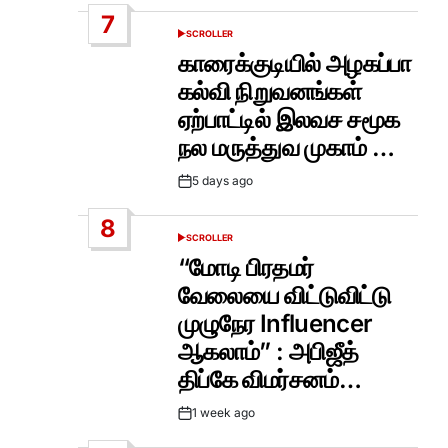
Date
7
SCROLLER
POSTED
IN
காரைக்குடியில் அழகப்பா
கல்வி நிறுவனங்கள்
ஏற்பாட்டில் இலவச சமூக
நல மருத்துவ முகாம் …
5 days ago
Post
Date
8
SCROLLER
POSTED
IN
“மோடி பிரதமர்
வேலையை விட்டுவிட்டு
முழுநேர Influencer
ஆகலாம்” : அபிஜீத்
திப்கே விமர்சனம்…
1 week ago
Post
Date