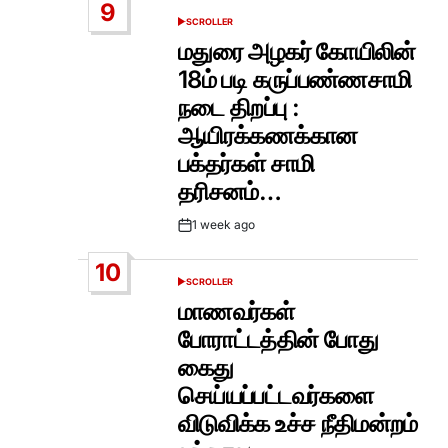
9
SCROLLER
POSTED
IN
மதுரை அழகர் கோயிலின்
18ம் படி கருப்பண்ணசாமி
நடை திறப்பு :
ஆயிரக்கணக்கான
பக்தர்கள் சாமி
தரிசனம்…
1 week ago
Post
Date
10
SCROLLER
POSTED
IN
மாணவர்கள்
போராட்டத்தின் போது
கைது
செய்யப்பட்டவர்களை
விடுவிக்க உச்ச நீதிமன்றம்