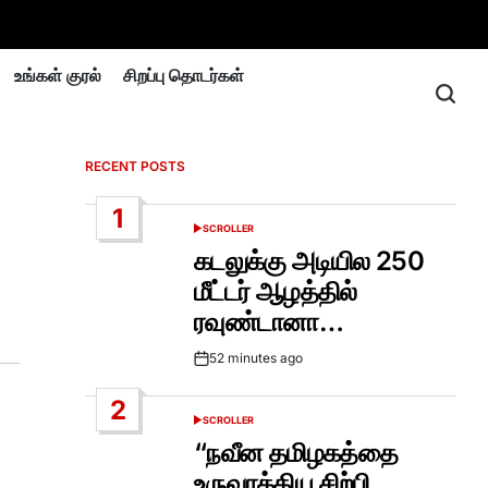
உங்கள் குரல்
சிறப்பு தொடர்கள்
RECENT POSTS
1
SCROLLER
POSTED
IN
கடலுக்கு அடியில 250
மீட்டர் ஆழத்தில்
ரவுண்டானா…
52 minutes ago
Post
Date
2
SCROLLER
POSTED
IN
“நவீன தமிழகத்தை
உருவாக்கிய சிற்பி