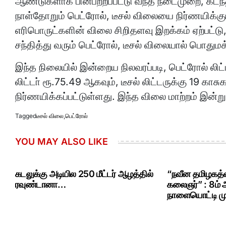
ஆண்டுகளாக பின்பற்றப்பட்டு வந்த நடைமுறை, கடந
நாள்தோறும் பெட்ரோல், டீசல் விலையை நிர்ணயிக்க
எரிபொருட்களின் விலை சிறிதளவு இறக்கம் ஏற்பட்டு,
சந்தித்து வரும் பெட்ரோல், டீசல் விலையால் பொதுமக
இந்த நிலையில் இன்றைய நிலவரப்படி, பெட்ரோல் லிட்
லிட்டா் ரூ.75.49 ஆகவும், டீசல் லிட்டருக்கு 19 கா
நிர்ணயிக்கப்பட்டுள்ளது. இந்த விலை மாற்றம் இன்
Tagged
டீசல் விலை
,
பெட்ரோல்
YOU MAY ALSO LIKE
கடலுக்கு அடியில 250 மீட்டர் ஆழத்தில்
“நவீன தமிழகத்த
ரவுண்டானா…
கலைஞர்” : 8ம்
நாளையொட்டி மு.