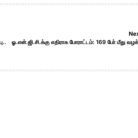
Nex
ு..
ஓ.என்.ஜி.சி.க்கு எதிராக போராட்டம்: 169 போ் மீது வழக