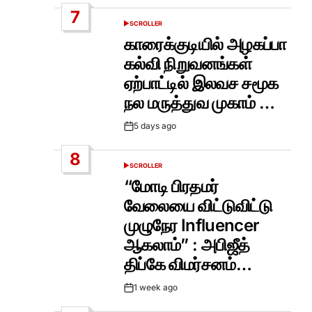
Date
7
SCROLLER
POSTED
IN
காரைக்குடியில் அழகப்பா
கல்வி நிறுவனங்கள்
ஏற்பாட்டில் இலவச சமூக
நல மருத்துவ முகாம் …
5 days ago
Post
Date
8
SCROLLER
POSTED
IN
“மோடி பிரதமர்
வேலையை விட்டுவிட்டு
முழுநேர Influencer
ஆகலாம்” : அபிஜீத்
திப்கே விமர்சனம்…
1 week ago
Post
Date