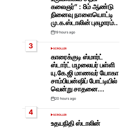
கலைஞர்” : 8ம் ஆண்டு
நினைவு நாளையொட்டி
மு.க.ஸ்டாலின் புகழாரம்..
19 hours ago
Post
Date
3
SCROLLER
POSTED
IN
காரைக்குடி ஸ்மார்ட்
ஸ்டார்ட் மழலையர் பள்ளி
யு.கே.ஜி மாணவர் யோகா
சாம்பியன்ஷிப் போட்டியில்
வென்று சாதனை…
20 hours ago
Post
Date
4
SCROLLER
POSTED
IN
உதயநிதி ஸ்டாலின்