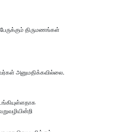
ேருக்கும் திருமணங்கள்
்
்கள் அனுமதிக்கவில்லை.
ங்கியுள்ளதாக
ேறுவழியின்றி