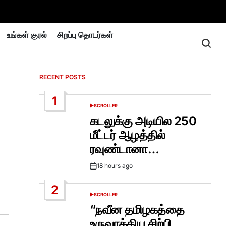
உங்கள் குரல்
சிறப்பு தொடர்கள்
RECENT POSTS
1
SCROLLER
POSTED
IN
கடலுக்கு அடியில 250
மீட்டர் ஆழத்தில்
ரவுண்டானா…
18 hours ago
Post
Date
2
SCROLLER
POSTED
IN
“நவீன தமிழகத்தை
உருவாக்கிய சிற்பி