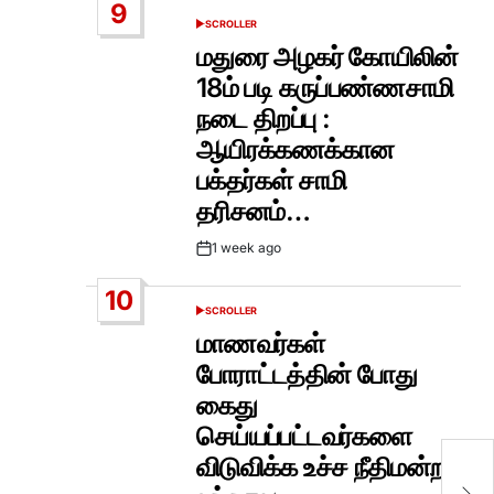
9
SCROLLER
POSTED
IN
மதுரை அழகர் கோயிலின்
18ம் படி கருப்பண்ணசாமி
நடை திறப்பு :
ஆயிரக்கணக்கான
பக்தர்கள் சாமி
தரிசனம்…
1 week ago
Post
Date
10
SCROLLER
POSTED
IN
மாணவர்கள்
போராட்டத்தின் போது
கைது
செய்யப்பட்டவர்களை
விடுவிக்க உச்ச நீதிமன்றம்
தங