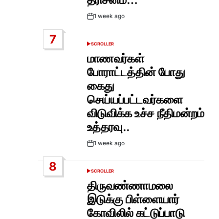
1 week ago
Post
Date
7
SCROLLER
POSTED
IN
மாணவர்கள்
போராட்டத்தின் போது
கைது
செய்யப்பட்டவர்களை
விடுவிக்க உச்ச நீதிமன்றம்
உத்தரவு..
1 week ago
Post
Date
8
SCROLLER
POSTED
IN
திருவண்ணாமலை
இடுக்கு பிள்ளையார்
கோவிலில் கட்டுப்பாடு