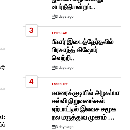
உயர்நீதிமன்றம்..
3 days ago
Post
Date
3
POPULAR
POSTED
IN
பீகார் இடைத்தேர்தலில்
பிரசாந்த் கிஷோர்
வெற்றி..
ோர்
3 days ago
Post
Date
4
SCROLLER
POSTED
IN
காரைக்குடியில் அழகப்பா
கல்வி நிறுவனங்கள்
ஏற்பாட்டில் இலவச சமூக
நல மருத்துவ முகாம் …
t:
்ப்
3 days ago
Post