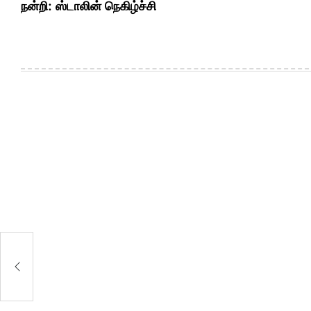
நன்றி: ஸ்டாலின் நெகிழ்ச்சி