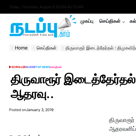
Skip
Today: Thursday, August 6 2026
4
:
40
:
13
AM
to
content
முகப்பு
செய்திகள்
கல
nadappu.com
Home
செய்திகள்
திருவாரூர் இடைத்தேர்தல் : திமுகவிற
SCROLLER
SLIDER
TOP NEWS
செய்திகள்
POSTED
IN
திருவாரூர் இடைத்தேர்தல் 
ஆதரவு..
Posted on
January 3, 2019
திருவாரூர்
ஆதரவளிப்