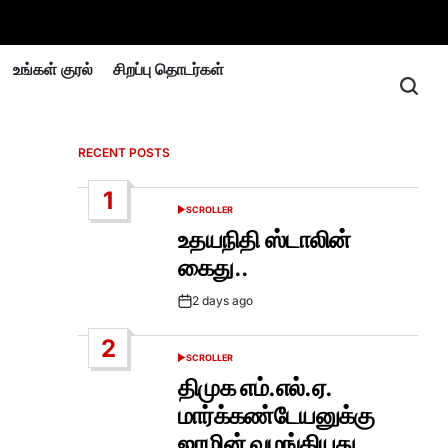
உங்கள் குரல்
சிறப்பு தொடர்கள்
RECENT POSTS
1
SCROLLER
POSTED
IN
உதயநிதி ஸ்டாலின்
கைது..
2 days ago
Post
Date
2
SCROLLER
POSTED
IN
திமுக எம்.எல்.ஏ.
மார்க்கண்டேயனுக்கு
ஜாமின் வழங்கியது