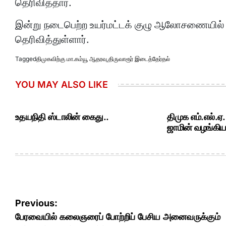
தெரிவித்தார்.
இன்று நடைபெற்ற உயர்மட்டக் குழு ஆலோசணையில் த
தெரிவித்துள்ளார்.
Tagged
திமுகவிற்கு மா.கம்யூ ஆதரவு
,
திருவாரூர் இடைத்தேர்தல்
YOU MAY ALSO LIKE
உதயநிதி ஸ்டாலின் கைது..
திமுக எம்.எல்.ஏ
ஜாமின் வழங்கியத
Post
Previous:
navigation
பேரவையில் கலைஞரைப் போற்றிப் பேசிய அனைவருக்கும்