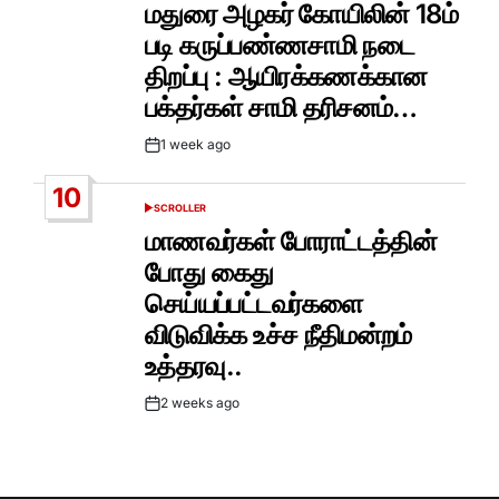
IN
மதுரை அழகர் கோயிலின் 18ம்
படி கருப்பண்ணசாமி நடை
திறப்பு : ஆயிரக்கணக்கான
பக்தர்கள் சாமி தரிசனம்…
1 week ago
Post
Date
10
SCROLLER
POSTED
IN
மாணவர்கள் போராட்டத்தின்
போது கைது
செய்யப்பட்டவர்களை
விடுவிக்க உச்ச நீதிமன்றம்
உத்தரவு..
2 weeks ago
Post
Date