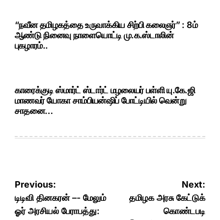
“நவீன தமிழகத்தை உருவாக்கிய சிற்பி கலைஞர்” : 8ம்
ஆண்டு நினைவு நாளையொட்டி மு.க.ஸ்டாலின்
புகழாரம்..
காரைக்குடி ஸ்மார்ட் ஸ்டார்ட் மழலையர் பள்ளி யு.கே.ஜி
மாணவர் யோகா சாம்பியன்ஷிப் போட்டியில் வென்று
சாதனை…
Post
Previous:
Next:
navigation
டிடிவி தினகரன் –- மேலும்
தமிழக அரசு கேட்டுக்
ஓர் அரசியல் பேராபத்து:
கொண்டபடி