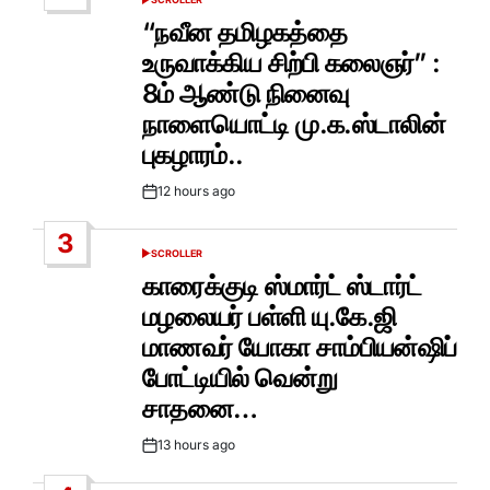
POSTED
IN
“நவீன தமிழகத்தை
உருவாக்கிய சிற்பி கலைஞர்” :
8ம் ஆண்டு நினைவு
நாளையொட்டி மு.க.ஸ்டாலின்
புகழாரம்..
12 hours ago
Post
Date
3
SCROLLER
POSTED
IN
காரைக்குடி ஸ்மார்ட் ஸ்டார்ட்
மழலையர் பள்ளி யு.கே.ஜி
மாணவர் யோகா சாம்பியன்ஷிப்
போட்டியில் வென்று
சாதனை…
13 hours ago
Post
Date