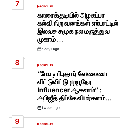
7
SCROLLER
POSTED
IN
காரைக்குடியில் அழகப்பா
கல்வி நிறுவனங்கள் ஏற்பாட்டில்
இலவச சமூக நல மருத்துவ
முகாம் …
5 days ago
Post
Date
8
SCROLLER
POSTED
IN
“மோடி பிரதமர் வேலையை
விட்டுவிட்டு முழுநேர
Influencer ஆகலாம்” :
அபிஜீத் திப்கே விமர்சனம்…
1 week ago
Post
Date
9
SCROLLER
POSTED