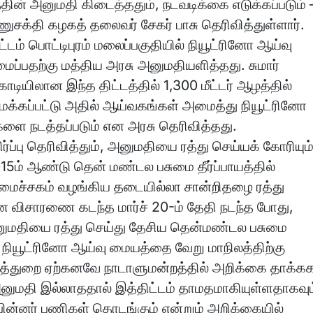
் அனுமதி கிடைத்ததும், நடவடிக்கை எடுக்கப்படும் 
ுசக்தி கழகத் தலைவர் சேகர் பாசு தெரிவித்துள்ளார்.
்டம் பொட்டிபுரம் மலைப்பகுதியில் நியூட்ரினோ ஆய்வு
ப்பதற்கு மத்திய அரசு அனுமதியளித்தது. சுமார்
ோடியிலான இந்த திட்டத்தில் 1,300 மீட்டர் ஆழத்தில்
்கப்பட்டு அதில் ஆய்வகங்கள் அமைத்து நியூட்ரினோ
 நடத்தப்படும் என அரசு தெரிவித்தது.
ர்ப்பு தெரிவித்தும், அனுமதியை ரத்து செய்யக் கோரியும
2015ம் ஆண்டு தென் மண்டல பசுமை தீர்ப்பாயத்தில்
் அமைச்சகம் வழங்கிய தடையில்லா சான்றிதழை ரத்து
ான விசாரணை கடந்த மார்ச் 20-ம் தேதி நடந்த போது,
் அனுமதியை ரத்து செய்து தேசிய தென்மண்டல பசுமை
ல் நியூட்ரினோ ஆய்வு மையத்தை வேறு மாநிலத்திற்கு
த்துறை ஏற்கனவே நாடாளுமன்றத்தில் அறிக்கை தாக்கக
 அனுமதி இல்லாததால் இத்திட்டம் தாமதமாகியுள்ளதாகவும
 பின்னர் பணிகள் தொடங்கும் என்றும் அறிக்கையில்