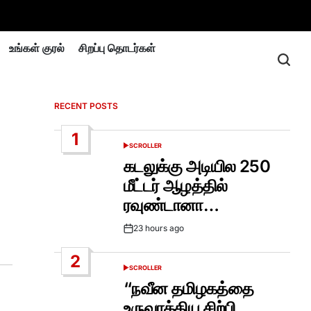
உங்கள் குரல்
சிறப்பு தொடர்கள்
RECENT POSTS
1
SCROLLER
POSTED
IN
கடலுக்கு அடியில 250
மீட்டர் ஆழத்தில்
ரவுண்டானா…
23 hours ago
Post
Date
2
SCROLLER
POSTED
IN
“நவீன தமிழகத்தை
உருவாக்கிய சிற்பி