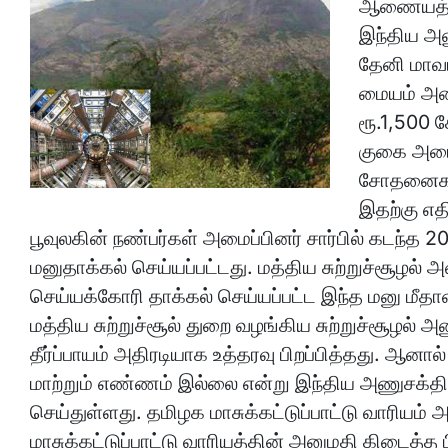
ஆணையத்தின
இந்திய அண
தேனி மாவட
மையம் அமை
ரூ.1,500 க
குகை அமைக
சோதனைகளை
இதற்கு எதி
பூவுலகின் நண்பர்கள் அமைப்பினர் சார்பில் கடந்த 
மனுதாக்கல் செய்யப்பட்டது. மத்திய சுற்றுச்சூழல
செய்யக்கோரி தாக்கல் செய்யப்பட்ட இந்த மனு மீத
மத்திய சுற்றுச்சூல் துறை வழங்கிய சுற்றுச்சூழல
தீர்ப்பாயம் அதிரடியாக உத்தரவு பிறப்பித்தது. ஆனா
மாற்றும் எண்ணம் இல்லை என்று இந்திய அணுசக்தி
செய்துள்ளது. தமிழக மாசுக்கட்டுப்பாட்டு வாரியம்
மாசுக்கட்டுப்பாட்டு வாரியத்தின் அனுமதி கிடைத்த