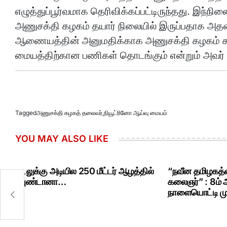
எழுத்துப்பூர்வமாக தெரிவிக்கப்பட்டிருந்தது. இந்
அணுசக்தி கழகம் தயார் நிலையில் இருப்பதாக அதன் 
ஆணையத்தின் அனுமதிக்காக அணுசக்தி கழகம் காத்
மையத்திற்கான பணிகள் தொடங்கும் என்றும் அவர் க
Tagged
அணுசக்தி கழகத் தலைவர்
,
நியூட்ரினோ ஆய்வு மையம்
YOU MAY ALSO LIKE
கடலுக்கு அடியில 250 மீட்டர் ஆழத்தில்
“நவீன தமிழகத்த
ரவுண்டானா…
கலைஞர்” : 8ம்
நாளையொட்டி மு.