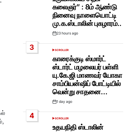
–
கலைஞர்” : 8ம் ஆண்டு
நினைவு நாளையொட்டி
மு.க.ஸ்டாலின் புகழாரம்..
23 hours ago
Post
Date
3
SCROLLER
POSTED
IN
காரைக்குடி ஸ்மார்ட்
்
ஸ்டார்ட் மழலையர் பள்ளி
யு.கே.ஜி மாணவர் யோகா
சாம்பியன்ஷிப் போட்டியில்
வென்று சாதனை…
1 day ago
Post
Date
ல்
4
SCROLLER
்,
POSTED
IN
உதயநிதி ஸ்டாலின்