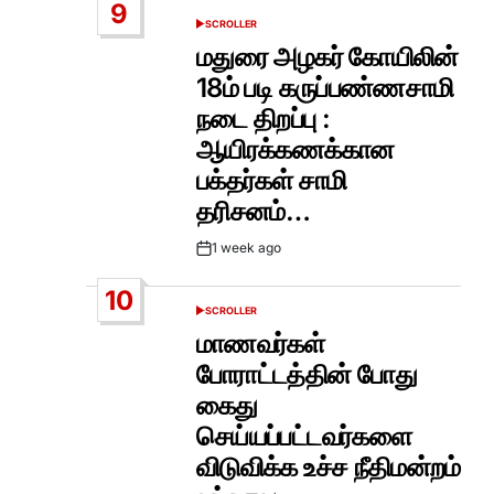
9
SCROLLER
POSTED
IN
மதுரை அழகர் கோயிலின்
18ம் படி கருப்பண்ணசாமி
நடை திறப்பு :
ஆயிரக்கணக்கான
பக்தர்கள் சாமி
தரிசனம்…
1 week ago
Post
Date
10
SCROLLER
POSTED
IN
மாணவர்கள்
போராட்டத்தின் போது
கைது
செய்யப்பட்டவர்களை
விடுவிக்க உச்ச நீதிமன்றம்