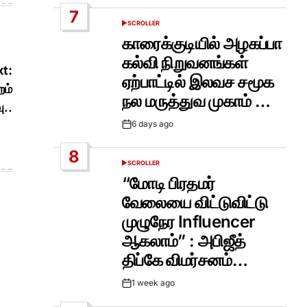
Date
7
SCROLLER
POSTED
IN
காரைக்குடியில் அழகப்பா
கல்வி நிறுவனங்கள்
t:
ஏற்பாட்டில் இலவச சமூக
றம்
நல மருத்துவ முகாம் …
ு..
6 days ago
Post
Date
8
SCROLLER
POSTED
IN
“மோடி பிரதமர்
வேலையை விட்டுவிட்டு
முழுநேர Influencer
ஆகலாம்” : அபிஜீத்
திப்கே விமர்சனம்…
1 week ago
Post
Date