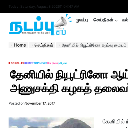
Skip
Today: Saturday, August 8 2026
11
:
04
:
47
AM
to
content
முகப்பு
செய்திகள்
கல
nadappu.com
Home
செய்திகள்
தேனியில் நியூட்ரினோ ஆய்வு மையம் அமைவத
SCROLLER
SLIDER
TOP NEWS
செய்திகள்
தமிழகம்
POSTED
IN
தேனியில் நியூட்ரினோ ஆ
அணுசக்தி கழகத் தலைவர்
Posted on
November 17, 2017
தேனியில் 