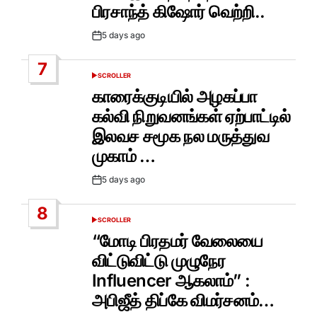
பிரசாந்த் கிஷோர் வெற்றி..
5 days ago
Post
Date
7
SCROLLER
POSTED
IN
காரைக்குடியில் அழகப்பா
கல்வி நிறுவனங்கள் ஏற்பாட்டில்
இலவச சமூக நல மருத்துவ
முகாம் …
5 days ago
Post
Date
8
SCROLLER
POSTED
IN
“மோடி பிரதமர் வேலையை
விட்டுவிட்டு முழுநேர
Influencer ஆகலாம்” :
அபிஜீத் திப்கே விமர்சனம்…