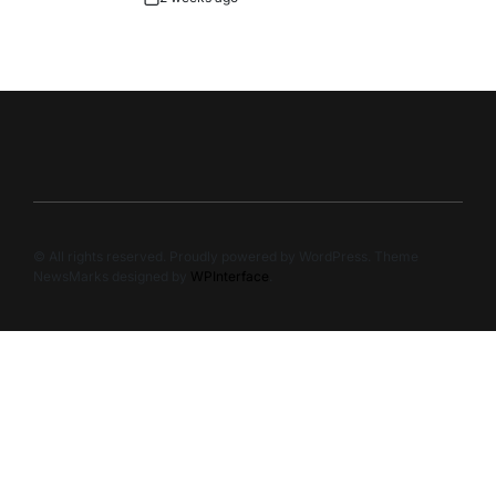
Post
Date
© All rights reserved. Proudly powered by WordPress. Theme
NewsMarks designed by
WPInterface
.