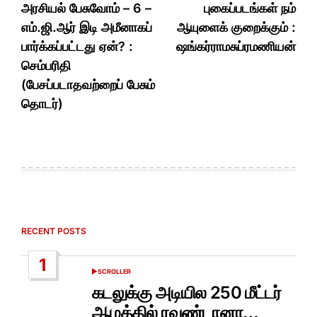
navigation
அரசியல் பேசுவோம் – 6 –
புகைப்படங்கள் நம்
எம்.ஜி.ஆர் இடி அமீனாகப்
ஆயுளைக் குறைக்கும் :
பார்க்கப்பட்டது ஏன்? :
ஷங்கர்ராமசுப்ரமணியன்
செம்பரிதி
(பேசப்படாதவற்றைப் பேசும்
தொடர்)
RECENT POSTS
1
SCROLLER
POSTED
IN
கடலுக்கு அடியில 250 மீட்டர்
ஆழத்தில் ரவுண்டானா…