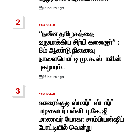
15 hours ago
Post
Date
2
SCROLLER
POSTED
IN
“நவீன தமிழகத்தை
உருவாக்கிய சிற்பி கலைஞர்” :
8ம் ஆண்டு நினைவு
நாளையொட்டி மு.க.ஸ்டாலின்
புகழாரம்..
16 hours ago
Post
Date
3
SCROLLER
POSTED
IN
காரைக்குடி ஸ்மார்ட் ஸ்டார்ட்
மழலையர் பள்ளி யு.கே.ஜி
மாணவர் யோகா சாம்பியன்ஷிப்
போட்டியில் வென்று