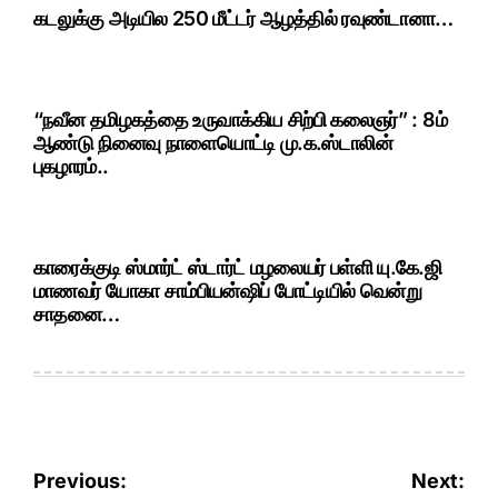
கடலுக்கு அடியில 250 மீட்டர் ஆழத்தில் ரவுண்டானா…
“நவீன தமிழகத்தை உருவாக்கிய சிற்பி கலைஞர்” : 8ம்
ஆண்டு நினைவு நாளையொட்டி மு.க.ஸ்டாலின்
புகழாரம்..
காரைக்குடி ஸ்மார்ட் ஸ்டார்ட் மழலையர் பள்ளி யு.கே.ஜி
மாணவர் யோகா சாம்பியன்ஷிப் போட்டியில் வென்று
சாதனை…
Post
Previous:
Next: