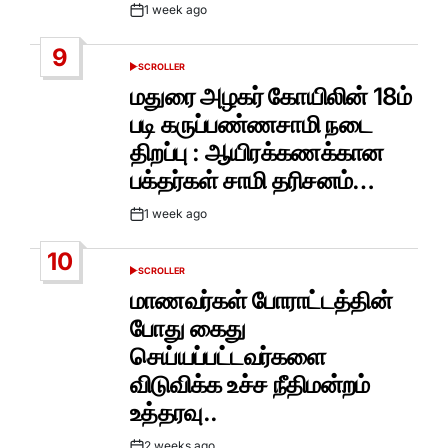
1 week ago
Post
Date
9
SCROLLER
POSTED
IN
மதுரை அழகர் கோயிலின் 18ம்
படி கருப்பண்ணசாமி நடை
திறப்பு : ஆயிரக்கணக்கான
பக்தர்கள் சாமி தரிசனம்…
1 week ago
Post
Date
10
SCROLLER
POSTED
IN
மாணவர்கள் போராட்டத்தின்
போது கைது
செய்யப்பட்டவர்களை
விடுவிக்க உச்ச நீதிமன்றம்
உத்தரவு..
2 weeks ago