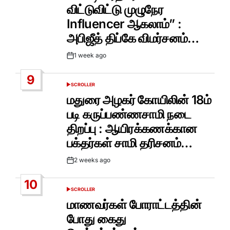
விட்டுவிட்டு முழுநேர
Influencer ஆகலாம்” :
அபிஜீத் திப்கே விமர்சனம்…
1 week ago
Post
Date
9
SCROLLER
POSTED
IN
மதுரை அழகர் கோயிலின் 18ம்
படி கருப்பண்ணசாமி நடை
திறப்பு : ஆயிரக்கணக்கான
பக்தர்கள் சாமி தரிசனம்…
2 weeks ago
Post
Date
10
SCROLLER
POSTED
IN
மாணவர்கள் போராட்டத்தின்
போது கைது