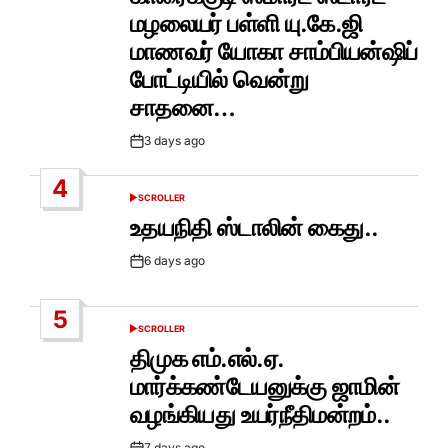
மழலையர் பள்ளி யு.கே.ஜி
மாணவர் யோகா சாம்பியன்ஷிப்
போட்டியில் வென்று
சாதனை…
3 days ago
Post
Date
4
SCROLLER
POSTED
IN
உதயநிதி ஸ்டாலின் கைது..
6 days ago
Post
Date
5
SCROLLER
POSTED
IN
திமுக எம்.எல்.ஏ.
மார்க்கண்டேயனுக்கு ஜாமின்
வழங்கியது உயர்நீதிமன்றம்..
7 days ago