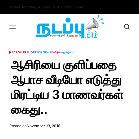
Skip
Today: Monday, August 10 2026
5
:
59
:
39
AM
to
content
nadappu.com
SCROLLER
SLIDER
TOP NEWS
செய்திகள்
தமிழகம்
POSTED
IN
ஆசிரியை குளிப்பதை
ஆபாச வீடியோ எடுத்து
மிரட்டிய 3 மாணவர்கள்
கைது..
Posted on
November 13, 2018