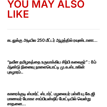
YOU MAY ALSO
LIKE
கடலுக்கு அடியில 250 மீட்டர் ஆழத்தில் ரவுண்டானா…
“நவீன தமிழகத்தை உருவாக்கிய சிற்பி கலைஞர்” : 8ம்
ஆண்டு நினைவு நாளையொட்டி மு.க.ஸ்டாலின்
புகழாரம்..
காரைக்குடி ஸ்மார்ட் ஸ்டார்ட் மழலையர் பள்ளி யு.கே.ஜி
மாணவர் யோகா சாம்பியன்ஷிப் போட்டியில் வென்று
சாதனை…