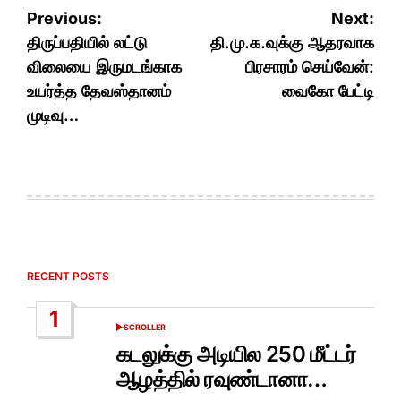
Post
Previous:
Next:
navigation
திருப்பதியில் லட்டு
தி.மு.க.வுக்கு ஆதரவாக
விலையை இருமடங்காக
பிரசாரம் செய்வேன்:
உயர்த்த தேவஸ்தானம்
வைகோ பேட்டி
முடிவு…
RECENT POSTS
1
SCROLLER
POSTED
IN
கடலுக்கு அடியில 250 மீட்டர்
ஆழத்தில் ரவுண்டானா…