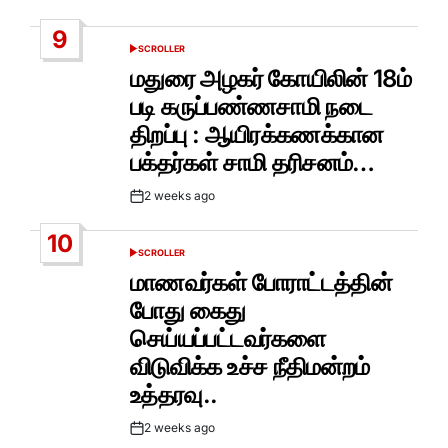
Date
9
SCROLLER
POSTED
IN
மதுரை அழகர் கோயிலின் 18ம்
படி கருப்பண்ணசாமி நடை
திறப்பு : ஆயிரக்கணக்கான
பக்தர்கள் சாமி தரிசனம்…
2 weeks ago
Post
Date
10
SCROLLER
POSTED
IN
மாணவர்கள் போராட்டத்தின்
போது கைது
செய்யப்பட்டவர்களை
விடுவிக்க உச்ச நீதிமன்றம்
உத்தரவு..
2 weeks ago
Post