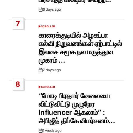
6 days ago
Post
Date
7
SCROLLER
POSTED
IN
காரைக்குடியில் அழகப்பா
கல்வி நிறுவனங்கள் ஏற்பாட்டில்
இலவச சமூக நல மருத்துவ
முகாம் …
7 days ago
Post
Date
8
SCROLLER
POSTED
IN
“மோடி பிரதமர் வேலையை
விட்டுவிட்டு முழுநேர
Influencer ஆகலாம்” :
அபிஜீத் திப்கே விமர்சனம்…
1 week ago
Post