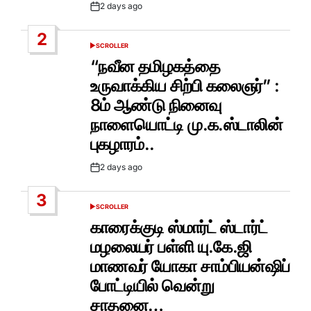
2 days ago
Post
Date
2
SCROLLER
POSTED
IN
“நவீன தமிழகத்தை
உருவாக்கிய சிற்பி கலைஞர்” :
8ம் ஆண்டு நினைவு
நாளையொட்டி மு.க.ஸ்டாலின்
புகழாரம்..
2 days ago
Post
Date
3
SCROLLER
POSTED
IN
காரைக்குடி ஸ்மார்ட் ஸ்டார்ட்
மழலையர் பள்ளி யு.கே.ஜி
மாணவர் யோகா சாம்பியன்ஷிப்
போட்டியில் வென்று
சாதனை…