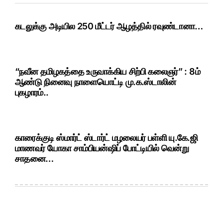
கடலுக்கு அடியில 250 மீட்டர் ஆழத்தில் ரவுண்டானா…
“நவீன தமிழகத்தை உருவாக்கிய சிற்பி கலைஞர்” : 8ம்
ஆண்டு நினைவு நாளையொட்டி மு.க.ஸ்டாலின்
புகழாரம்..
காரைக்குடி ஸ்மார்ட் ஸ்டார்ட் மழலையர் பள்ளி யு.கே.ஜி
மாணவர் யோகா சாம்பியன்ஷிப் போட்டியில் வென்று
சாதனை…