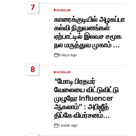
Date
7
SCROLLER
POSTED
IN
காரைக்குடியில் அழகப்பா
கல்வி நிறுவனங்கள்
ஏற்பாட்டில் இலவச சமூக
நல மருத்துவ முகாம் …
6 days ago
Post
Date
8
SCROLLER
POSTED
IN
“மோடி பிரதமர்
வேலையை விட்டுவிட்டு
முழுநேர Influencer
ஆகலாம்” : அபிஜீத்
திப்கே விமர்சனம்…
1 week ago
Post
Date