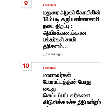
9
SCROLLER
POSTED
IN
மதுரை அழகர் கோயிலின்
18ம் படி கருப்பண்ணசாமி
நடை திறப்பு :
ஆயிரக்கணக்கான
பக்தர்கள் சாமி
தரிசனம்…
1 week ago
Post
Date
10
SCROLLER
POSTED
IN
மாணவர்கள்
போராட்டத்தின் போது
கைது
செய்யப்பட்டவர்களை
விடுவிக்க உச்ச நீதிமன்றம்