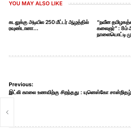
YOU MAY ALSO LIKE
கடலுக்கு அடியில 250 மீட்டர் ஆழத்தில்
“நவீன தமிழகத்த
ரவுண்டானா…
கலைஞர்” : 8ம்
நாளையொட்டி மு.
Post
Previous:
navigation
இட்லி காலை உணவிற்கு சிறந்தது : யுனெஸ்கோ சான்றிதழ்