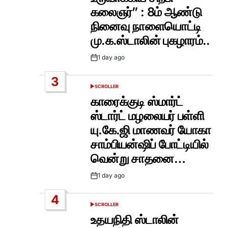
கலைஞர்” : 8ம் ஆண்டு
நினைவு நாளையொட்டி
மு.க.ஸ்டாலின் புகழாரம்..
1 day ago
Post
Date
3
SCROLLER
POSTED
IN
காரைக்குடி ஸ்மார்ட்
ஸ்டார்ட் மழலையர் பள்ளி
யு.கே.ஜி மாணவர் யோகா
சாம்பியன்ஷிப் போட்டியில்
வென்று சாதனை…
1 day ago
Post
Date
4
SCROLLER
POSTED
IN
உதயநிதி ஸ்டாலின்