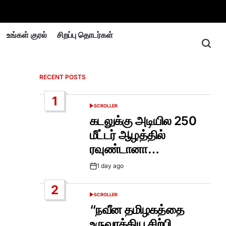
உங்கள் குரல்
சிறப்பு தொடர்கள்
RECENT POSTS
1
SCROLLER
POSTED
IN
கடலுக்கு அடியில 250
மீட்டர் ஆழத்தில்
ரவுண்டானா…
1 day ago
Post
Date
2
SCROLLER
POSTED
IN
“நவீன தமிழகத்தை
உருவாக்கிய சிற்பி