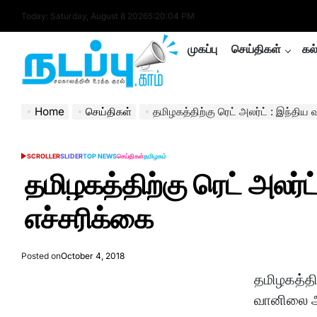
Skip
Today: Saturday, August 8 2026
5
:
20
:
05
PM
to
content
முகப்பு
செய்திகள்
கல
nadappu.com
Home
செய்திகள்
தமிழகத்திற்கு ரெட் அலர்ட் : இந்தி
SCROLLER
SLIDER
TOP NEWS
செய்திகள்
தமிழகம்
POSTED
IN
தமிழகத்திற்கு ரெட் அலர்
எச்சரிக்கை
Posted on
October 4, 2018
தமிழகத்தி
வானிலை ஆய