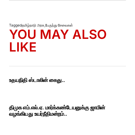
Tagged
தமிழ்நாடு அரசு
,
பேருந்து சேவைகள்
YOU MAY ALSO
LIKE
உதயநிதி ஸ்டாலின் கைது..
திமுக எம்.எல்.ஏ. மார்க்கண்டேயனுக்கு ஜாமின்
வழங்கியது உயர்நீதிமன்றம்..