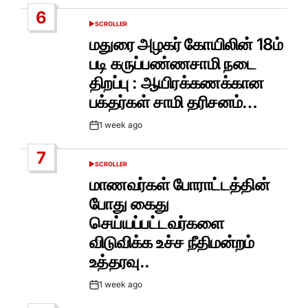
Date
6
SCROLLER
POSTED
IN
மதுரை அழகர் கோயிலின் 18ம்
படி கருப்பண்ணசாமி நடை
திறப்பு : ஆயிரக்கணக்கான
பக்தர்கள் சாமி தரிசனம்…
1 week ago
Post
Date
7
SCROLLER
POSTED
IN
மாணவர்கள் போராட்டத்தின்
போது கைது
செய்யப்பட்டவர்களை
விடுவிக்க உச்ச நீதிமன்றம்
உத்தரவு..
1 week ago
Post
Date