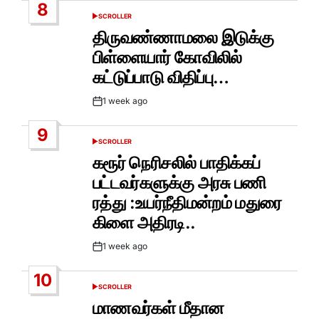
8
SCROLLER
POSTED
IN
திருவண்ணாமலை இடுக்கு
பிள்ளையார் கோவிலில்
கட்டுப்பாடு விதிப்பு…
1 week ago
Post
Date
9
SCROLLER
POSTED
IN
கரூர் நெரிசலில் பாதிக்கப்
பட்டவர்களுக்கு அரசு பணி
ரத்து :உயர்நீதிமன்றம் மதுரை
கிளை அதிரடி..
1 week ago
Post
Date
10
SCROLLER
POSTED
IN
மாணவர்கள் மீதான