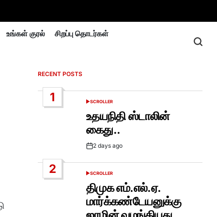
உங்கள் குரல்
சிறப்பு தொடர்கள்
RECENT POSTS
1
SCROLLER
POSTED
IN
உதயநிதி ஸ்டாலின்
கைது..
2 days ago
Post
Date
2
SCROLLER
POSTED
IN
திமுக எம்.எல்.ஏ.
மார்க்கண்டேயனுக்கு
டு
ஜாமின் வழங்கியது