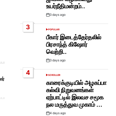
உயர்நீதிமன்றம்..
3 days ago
Post
Date
3
POPULAR
POSTED
IN
பீகார் இடைத்தேர்தலில்
பிரசாந்த் கிஷோர்
வெற்றி..
3 days ago
Post
Date
4
SCROLLER
POSTED
ோர்
IN
காரைக்குடியில் அழகப்பா
கல்வி நிறுவனங்கள்
ஏற்பாட்டில் இலவச சமூக
நல மருத்துவ முகாம் …
4 days ago
Post