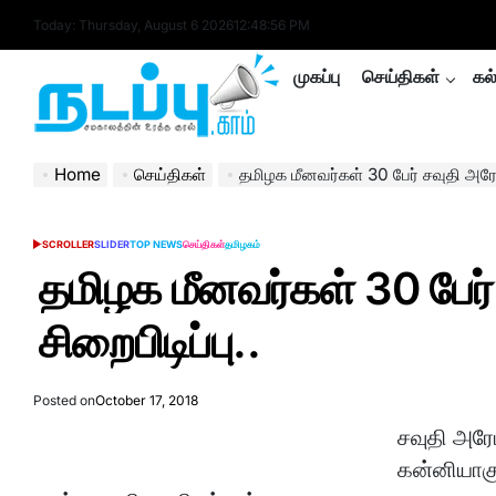
Skip
Today: Thursday, August 6 2026
12
:
48
:
57
PM
to
content
முகப்பு
செய்திகள்
கல
nadappu.com
Home
செய்திகள்
தமிழக மீனவர்கள் 30 பேர் சவுதி அரேபி
SCROLLER
SLIDER
TOP NEWS
செய்திகள்
தமிழகம்
POSTED
IN
தமிழக மீனவர்கள் 30 பேர்
சிறைபிடிப்பு..
Posted on
October 17, 2018
சவுதி அரேப
கன்னியாகு