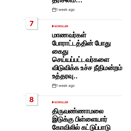
1 week ago
Post
Date
7
SCROLLER
POSTED
IN
மாணவர்கள்
போராட்டத்தின் போது
கைது
செய்யப்பட்டவர்களை
விடுவிக்க உச்ச நீதிமன்றம்
உத்தரவு..
1 week ago
Post
Date
8
SCROLLER
POSTED
IN
திருவண்ணாமலை
இடுக்கு பிள்ளையார்
கோவிலில் கட்டுப்பாடு