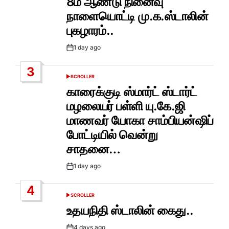
8ம் ஆண்டு நினைவு
நாளையொட்டி மு.க.ஸ்டாலின்
புகழாரம்..
1 day ago
Post
Date
3
SCROLLER
POSTED
IN
காரைக்குடி ஸ்மார்ட் ஸ்டார்ட்
மழலையர் பள்ளி யு.கே.ஜி
மாணவர் யோகா சாம்பியன்ஷிப்
போட்டியில் வென்று
சாதனை…
1 day ago
Post
Date
4
SCROLLER
POSTED
IN
உதயநிதி ஸ்டாலின் கைது..
4 days ago