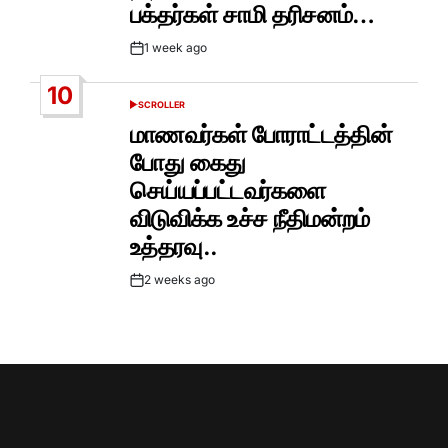
பக்தர்கள் சாமி தரிசனம்…
1 week ago
Post
Date
10
SCROLLER
POSTED
IN
மாணவர்கள் போராட்டத்தின்
போது கைது
செய்யப்பட்டவர்களை
விடுவிக்க உச்ச நீதிமன்றம்
உத்தரவு..
2 weeks ago
Post
Date