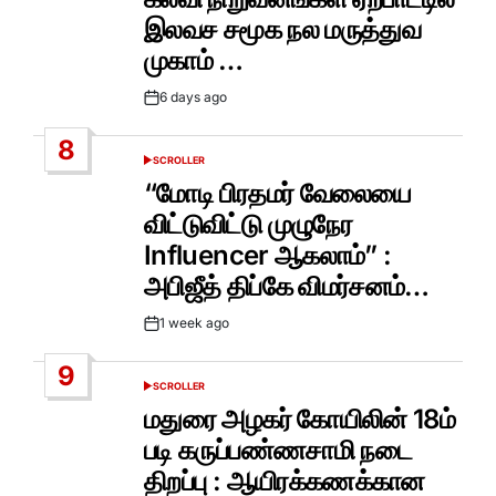
இலவச சமூக நல மருத்துவ
முகாம் …
6 days ago
Post
Date
8
SCROLLER
POSTED
IN
“மோடி பிரதமர் வேலையை
விட்டுவிட்டு முழுநேர
Influencer ஆகலாம்” :
அபிஜீத் திப்கே விமர்சனம்…
1 week ago
Post
Date
9
SCROLLER
POSTED
IN
மதுரை அழகர் கோயிலின் 18ம்
படி கருப்பண்ணசாமி நடை
திறப்பு : ஆயிரக்கணக்கான