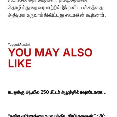
தொழில்துறை வரலாற்றில் இருண்ட பக்கத்தை
அதிமுக உருவாக்கிவிட்டது ஸ்டாலின் கூறினார்.
Tagged
ஸ்டாலின்
YOU MAY ALSO
LIKE
கடலுக்கு அடியில 250 மீட்டர் ஆழத்தில் ரவுண்டானா…
“நவீன தமிழகத்தை உருவாக்கிய சிற்பி கலைஞர்” : 8ம்