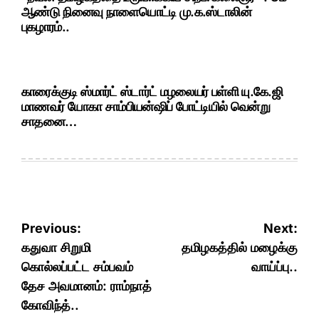
ஆண்டு நினைவு நாளையொட்டி மு.க.ஸ்டாலின்
புகழாரம்..
காரைக்குடி ஸ்மார்ட் ஸ்டார்ட் மழலையர் பள்ளி யு.கே.ஜி
மாணவர் யோகா சாம்பியன்ஷிப் போட்டியில் வென்று
சாதனை…
Post
Previous:
Next:
navigation
கதுவா சிறுமி
தமிழகத்தில் மழைக்கு
கொல்லப்பட்ட சம்பவம்
வாய்ப்பு..
தேச அவமானம்: ராம்நாத்
கோவிந்த்..