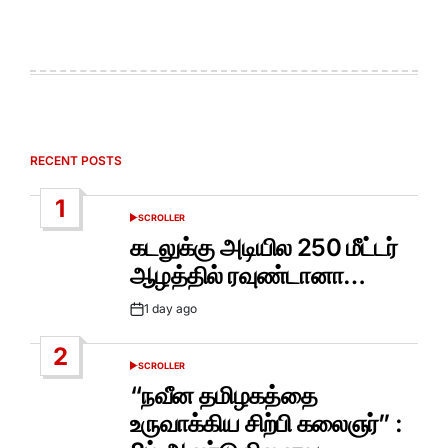
RECENT POSTS
1
SCROLLER
POSTED
IN
கடலுக்கு அடியில 250 மீட்டர்
ஆழத்தில் ரவுண்டானா…
1 day ago
Post
Date
2
SCROLLER
POSTED
IN
“நவீன தமிழகத்தை
உருவாக்கிய சிற்பி கலைஞர்” :