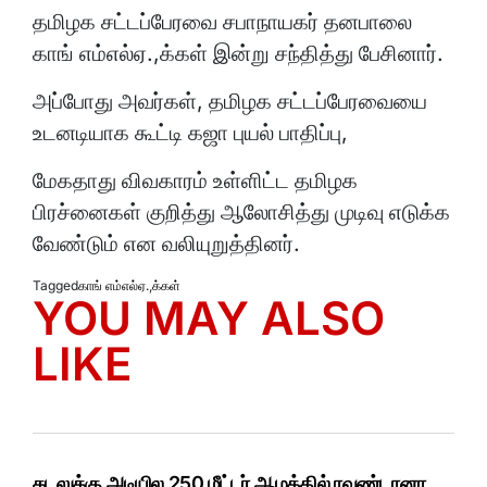
தமிழக சட்டப்பேரவை சபாநாயகர் தனபாலை
காங் எம்எல்ஏ.,க்கள் இன்று சந்தித்து பேசினார்.
அப்போது அவர்கள், தமிழக சட்டப்பேரவையை
உடனடியாக கூட்டி கஜா புயல் பாதிப்பு,
மேகதாது விவகாரம் உள்ளிட்ட தமிழக
பிரச்னைகள் குறித்து ஆலோசித்து முடிவு எடுக்க
வேண்டும் என வலியுறுத்தினர்.
Tagged
காங் எம்எல்ஏ.
,
க்கள்
YOU MAY ALSO
LIKE
கடலுக்கு அடியில 250 மீட்டர் ஆழத்தில் ரவுண்டானா…