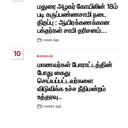
IN
மதுரை அழகர் கோயிலின் 18ம்
படி கருப்பண்ணசாமி நடை
திறப்பு : ஆயிரக்கணக்கான
பக்தர்கள் சாமி தரிசனம்…
1 week ago
Post
Date
10
SCROLLER
POSTED
IN
மாணவர்கள் போராட்டத்தின்
போது கைது
செய்யப்பட்டவர்களை
விடுவிக்க உச்ச நீதிமன்றம்
உத்தரவு..
2 weeks ago
Post
Date