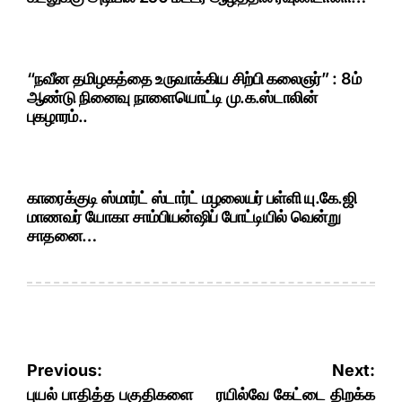
“நவீன தமிழகத்தை உருவாக்கிய சிற்பி கலைஞர்” : 8ம்
ஆண்டு நினைவு நாளையொட்டி மு.க.ஸ்டாலின்
புகழாரம்..
காரைக்குடி ஸ்மார்ட் ஸ்டார்ட் மழலையர் பள்ளி யு.கே.ஜி
மாணவர் யோகா சாம்பியன்ஷிப் போட்டியில் வென்று
சாதனை…
Post
Previous:
Next:
navigation
புயல் பாதித்த பகுதிகளை
ரயில்வே கேட்டை திறக்க