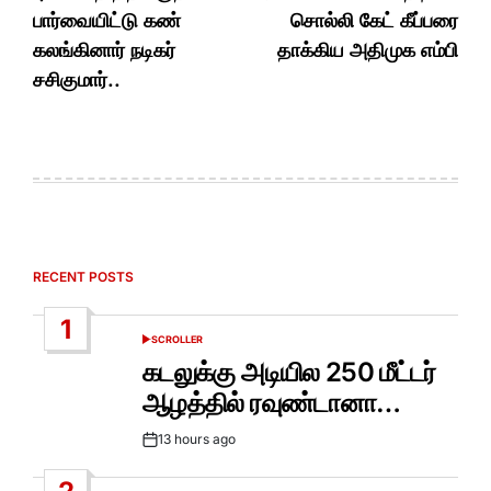
பார்வையிட்டு கண்
சொல்லி கேட் கீப்பரை
கலங்கினார் நடிகர்
தாக்கிய அதிமுக எம்பி
சசிகுமார்..
RECENT POSTS
1
SCROLLER
POSTED
IN
கடலுக்கு அடியில 250 மீட்டர்
ஆழத்தில் ரவுண்டானா…
13 hours ago
Post
Date