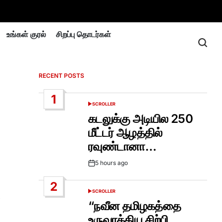
உங்கள் குரல்
சிறப்பு தொடர்கள்
RECENT POSTS
1
SCROLLER
POSTED
IN
கடலுக்கு அடியில 250
மீட்டர் ஆழத்தில்
ரவுண்டானா…
5 hours ago
Post
Date
2
SCROLLER
.
POSTED
IN
“நவீன தமிழகத்தை
உருவாக்கிய சிற்பி