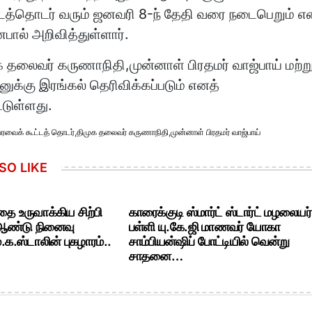
்டத்தொடர் வரும் ஜனவரி 8-ந் தேதி வரை நடைபெறும் 
பால் அறிவித்துள்ளார்.
 தலைவர் கருணாநிதி,முன்னாள் பிரதமர் வாஜ்பாய் மற்று
ுக்கு இரங்கல் தெரிவிக்கப்படும் எனத்
்டுள்ளது.
ேரவைக் கூட்டத் தொடர்
,
திமுக தலைவர் கருணாநிதி
,
முன்னாள் பிரதமர் வாஜ்பாய்
SO LIKE
ை உருவாக்கிய சிற்பி
காரைக்குடி ஸ்மார்ட் ஸ்டார்ட் மழலையர்
 ஆண்டு நினைவு
பள்ளி யு.கே.ஜி மாணவர் யோகா
க.ஸ்டாலின் புகழாரம்..
சாம்பியன்ஷிப் போட்டியில் வென்று
சாதனை…