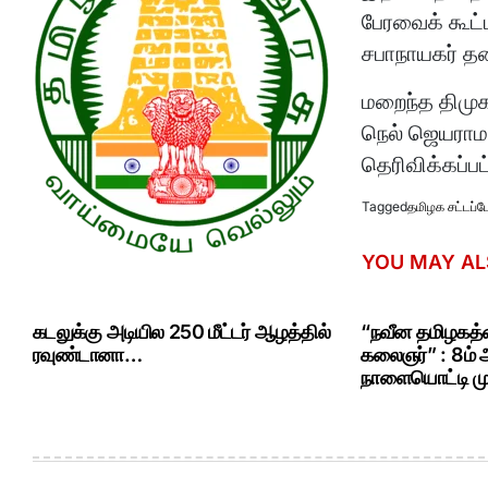
பேரவைக் கூட
சபாநாயகர் தன
மறைந்த திமுக
நெல் ஜெயராமன
தெரிவிக்கப்பட
Tagged
தமிழக சட்டப்ப
YOU MAY AL
கடலுக்கு அடியில 250 மீட்டர் ஆழத்தில்
“நவீன தமிழகத்த
ரவுண்டானா…
கலைஞர்” : 8ம்
நாளையொட்டி மு.