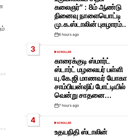
என
கலைஞர்” : 8ம் ஆண்டு
நினைவு நாளையொட்டி
மு.க.ஸ்டாலின் புகழாரம்..
ம்
6 hours ago
Post
Date
3
SCROLLER
POSTED
IN
காரைக்குடி ஸ்மார்ட்
ஸ்டார்ட் மழலையர் பள்ளி
யு.கே.ஜி மாணவர் யோகா
சாம்பியன்ஷிப் போட்டியில்
வென்று சாதனை…
7 hours ago
Post
Date
4
SCROLLER
POSTED
IN
உதயநிதி ஸ்டாலின்