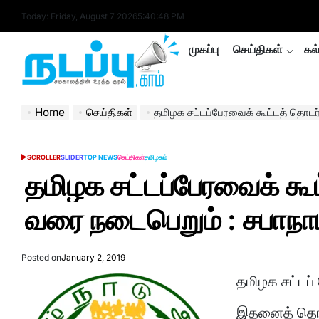
Skip
Today: Friday, August 7 2026
5
:
40
:
49
PM
to
content
முகப்பு
செய்திகள்
கல
nadappu.com
Home
செய்திகள்
தமிழக சட்டப்பேரவைக் கூட்டத் தொடர் ஜன.,8 ந்
SCROLLER
SLIDER
TOP NEWS
செய்திகள்
தமிழகம்
POSTED
IN
தமிழக சட்டப்பேரவைக் கூ
வரை நடைபெறும் : சபாநாயக
Posted on
January 2, 2019
தமிழக சட்டப
இதனைத் தொடர்