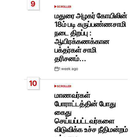
9
SCROLLER
POSTED
IN
மதுரை அழகர் கோயிலின்
18ம் படி கருப்பண்ணசாமி
நடை திறப்பு :
ஆயிரக்கணக்கான
பக்தர்கள் சாமி
தரிசனம்…
1 week ago
Post
Date
10
SCROLLER
POSTED
IN
மாணவர்கள்
போராட்டத்தின் போது
கைது
செய்யப்பட்டவர்களை
விடுவிக்க உச்ச நீதிமன்றம்