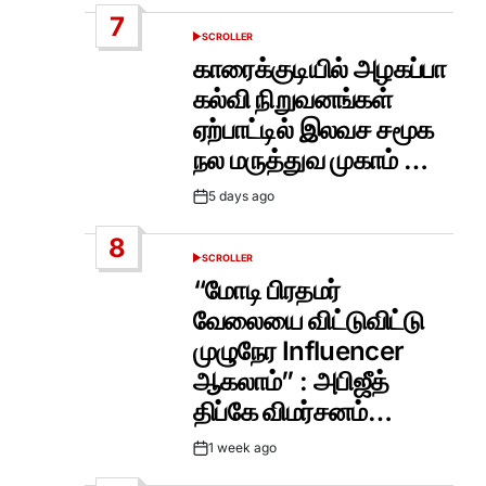
Date
7
SCROLLER
POSTED
IN
காரைக்குடியில் அழகப்பா
கல்வி நிறுவனங்கள்
ஏற்பாட்டில் இலவச சமூக
நல மருத்துவ முகாம் …
5 days ago
Post
Date
8
SCROLLER
POSTED
IN
“மோடி பிரதமர்
வேலையை விட்டுவிட்டு
முழுநேர Influencer
ஆகலாம்” : அபிஜீத்
திப்கே விமர்சனம்…
1 week ago
Post
Date