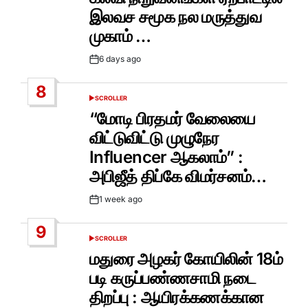
இலவச சமூக நல மருத்துவ
முகாம் …
6 days ago
Post
Date
8
SCROLLER
POSTED
IN
“மோடி பிரதமர் வேலையை
விட்டுவிட்டு முழுநேர
Influencer ஆகலாம்” :
அபிஜீத் திப்கே விமர்சனம்…
1 week ago
Post
Date
9
SCROLLER
POSTED
IN
மதுரை அழகர் கோயிலின் 18ம்
படி கருப்பண்ணசாமி நடை
திறப்பு : ஆயிரக்கணக்கான