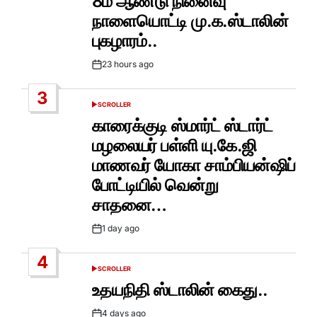
8ம் ஆண்டு நினைவு
நாளையொட்டி மு.க.ஸ்டாலின்
புகழாரம்..
23 hours ago
Post
Date
3
SCROLLER
POSTED
IN
காரைக்குடி ஸ்மார்ட் ஸ்டார்ட்
மழலையர் பள்ளி யு.கே.ஜி
மாணவர் யோகா சாம்பியன்ஷிப்
போட்டியில் வென்று
சாதனை…
1 day ago
Post
Date
4
SCROLLER
POSTED
IN
உதயநிதி ஸ்டாலின் கைது..
4 days ago