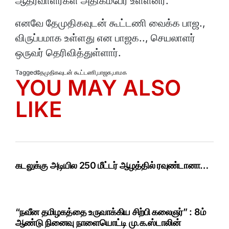
ஆதரவாளர்கள் அதிகம்பேர் உள்ளனர்.
எனவே தேமுதிகவுடன் கூட்டணி வைக்க பாஜ.,
விருப்பமாக உள்ளது என பாஜக.., செயலாளர்
ஒருவர் தெரிவித்துள்ளார்.
Tagged
தேமுதிகவுடன் கூட்டணி
,
பாஜக
,
பாமக
YOU MAY ALSO
LIKE
கடலுக்கு அடியில 250 மீட்டர் ஆழத்தில் ரவுண்டானா…
“நவீன தமிழகத்தை உருவாக்கிய சிற்பி கலைஞர்” : 8ம்
ஆண்டு நினைவு நாளையொட்டி மு.க.ஸ்டாலின்