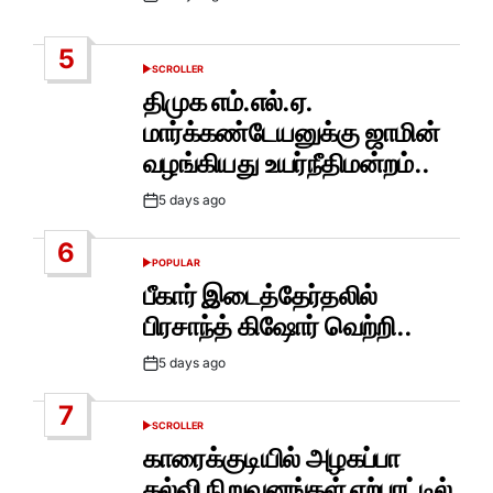
Post
Date
5
SCROLLER
POSTED
IN
திமுக எம்.எல்.ஏ.
மார்க்கண்டேயனுக்கு ஜாமின்
வழங்கியது உயர்நீதிமன்றம்..
5 days ago
Post
Date
6
POPULAR
POSTED
IN
பீகார் இடைத்தேர்தலில்
பிரசாந்த் கிஷோர் வெற்றி..
5 days ago
Post
Date
7
SCROLLER
POSTED
IN
காரைக்குடியில் அழகப்பா
கல்வி நிறுவனங்கள் ஏற்பாட்டில்