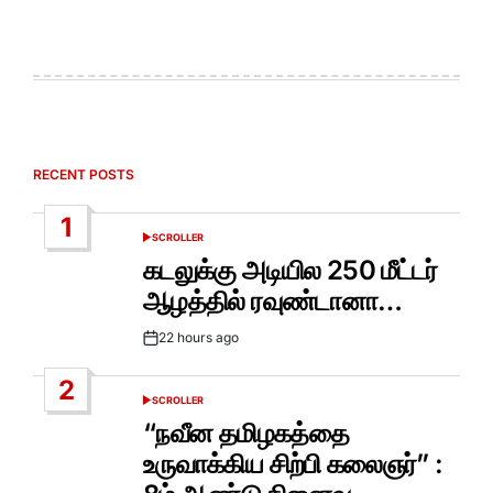
RECENT POSTS
1
SCROLLER
POSTED
IN
கடலுக்கு அடியில 250 மீட்டர்
ஆழத்தில் ரவுண்டானா…
22 hours ago
Post
Date
2
SCROLLER
POSTED
IN
“நவீன தமிழகத்தை
உருவாக்கிய சிற்பி கலைஞர்” :