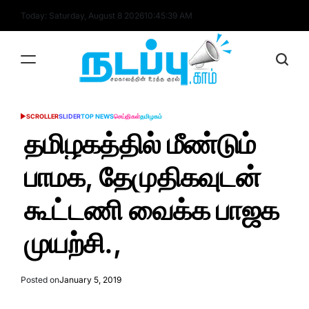
Skip
Today: Saturday, August 8 2026
10
:
45
:
40
AM
to
content
nadappu.com
SCROLLER
SLIDER
TOP NEWS
செய்திகள்
தமிழகம்
POSTED
IN
தமிழகத்தில் மீண்டும்
பாமக, தேமுதிகவுடன்
கூட்டணி வைக்க பாஜக
முயற்சி.,
Posted on
January 5, 2019