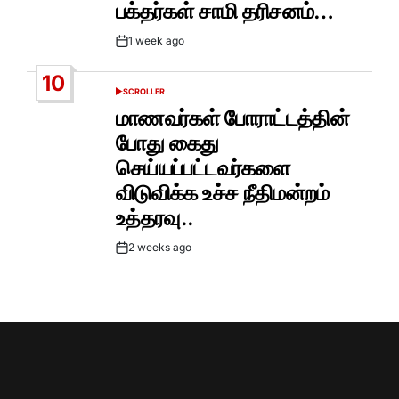
பக்தர்கள் சாமி தரிசனம்…
1 week ago
Post
Date
10
SCROLLER
POSTED
IN
மாணவர்கள் போராட்டத்தின்
போது கைது
செய்யப்பட்டவர்களை
விடுவிக்க உச்ச நீதிமன்றம்
உத்தரவு..
2 weeks ago
Post
Date