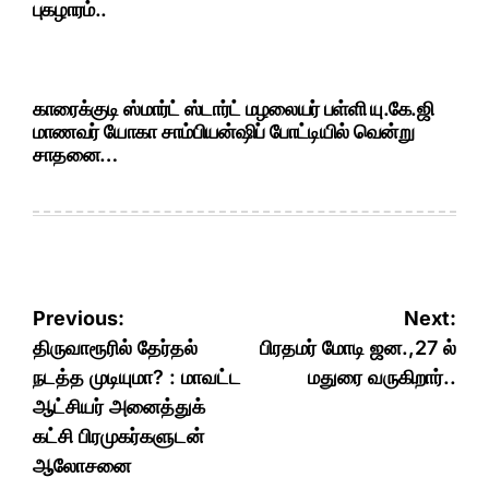
புகழாரம்..
காரைக்குடி ஸ்மார்ட் ஸ்டார்ட் மழலையர் பள்ளி யு.கே.ஜி
மாணவர் யோகா சாம்பியன்ஷிப் போட்டியில் வென்று
சாதனை…
Post
Previous:
Next:
navigation
திருவாரூரில் தேர்தல்
பிரதமர் மோடி ஜன.,27 ல்
நடத்த முடியுமா? : மாவட்ட
மதுரை வருகிறார்..
ஆட்சியர் அனைத்துக்
கட்சி பிரமுகர்களுடன்
ஆலோசனை