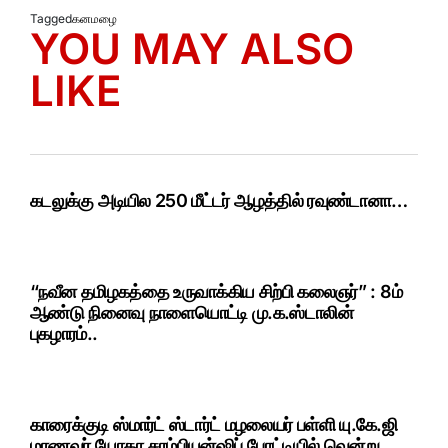
Tagged
கனமழை
YOU MAY ALSO
LIKE
கடலுக்கு அடியில 250 மீட்டர் ஆழத்தில் ரவுண்டானா…
“நவீன தமிழகத்தை உருவாக்கிய சிற்பி கலைஞர்” : 8ம்
ஆண்டு நினைவு நாளையொட்டி மு.க.ஸ்டாலின்
புகழாரம்..
காரைக்குடி ஸ்மார்ட் ஸ்டார்ட் மழலையர் பள்ளி யு.கே.ஜி
மாணவர் யோகா சாம்பியன்ஷிப் போட்டியில் வென்று