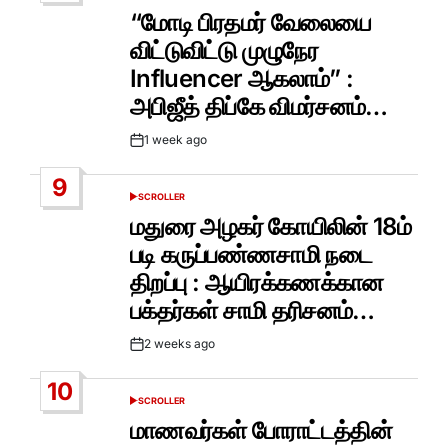
IN
“மோடி பிரதமர் வேலையை
விட்டுவிட்டு முழுநேர
Influencer ஆகலாம்” :
அபிஜீத் திப்கே விமர்சனம்…
1 week ago
Post
Date
9
SCROLLER
POSTED
IN
மதுரை அழகர் கோயிலின் 18ம்
படி கருப்பண்ணசாமி நடை
திறப்பு : ஆயிரக்கணக்கான
பக்தர்கள் சாமி தரிசனம்…
2 weeks ago
Post
Date
10
SCROLLER
POSTED
IN
மாணவர்கள் போராட்டத்தின்