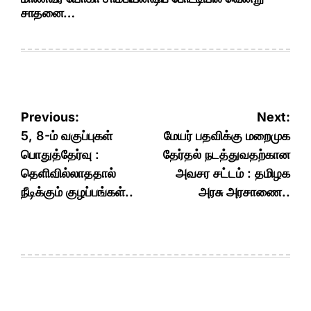
சாதனை…
Post
Previous:
Next:
navigation
5, 8-ம் வகுப்புகள்
மேயர் பதவிக்கு மறைமுக
பொதுத்தேர்வு :
தேர்தல் நடத்துவதற்கான
தெளிவில்லாததால்
அவசர சட்டம் : தமிழக
நீடிக்கும் குழப்பங்கள்..
அரசு அரசாணை..