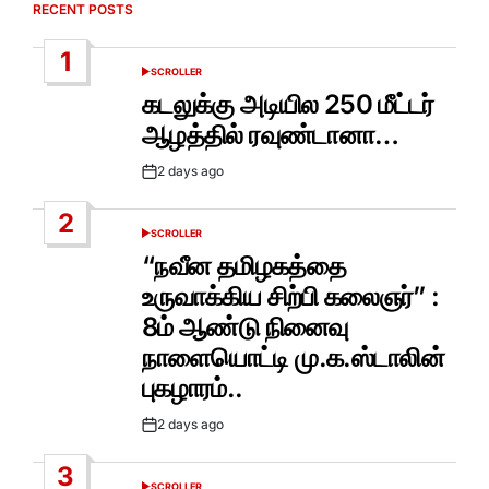
RECENT POSTS
1
SCROLLER
POSTED
IN
கடலுக்கு அடியில 250 மீட்டர்
ஆழத்தில் ரவுண்டானா…
2 days ago
Post
Date
2
SCROLLER
POSTED
IN
“நவீன தமிழகத்தை
உருவாக்கிய சிற்பி கலைஞர்” :
8ம் ஆண்டு நினைவு
நாளையொட்டி மு.க.ஸ்டாலின்
புகழாரம்..
2 days ago
Post
Date
3
SCROLLER