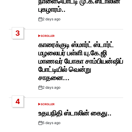
நாளையொட்டி மு.க.ஸ்டாலின்
புகழாரம்..
2 days ago
Post
Date
3
SCROLLER
POSTED
IN
காரைக்குடி ஸ்மார்ட் ஸ்டார்ட்
மழலையர் பள்ளி யு.கே.ஜி
மாணவர் யோகா சாம்பியன்ஷிப்
போட்டியில் வென்று
சாதனை…
2 days ago
Post
Date
4
SCROLLER
POSTED
IN
உதயநிதி ஸ்டாலின் கைது..
5 days ago
Post
Date