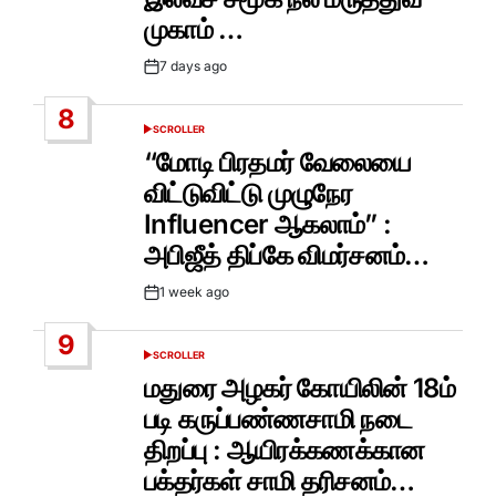
முகாம் …
7 days ago
Post
Date
8
SCROLLER
POSTED
IN
“மோடி பிரதமர் வேலையை
விட்டுவிட்டு முழுநேர
Influencer ஆகலாம்” :
அபிஜீத் திப்கே விமர்சனம்…
1 week ago
Post
Date
9
SCROLLER
POSTED
IN
மதுரை அழகர் கோயிலின் 18ம்
படி கருப்பண்ணசாமி நடை
திறப்பு : ஆயிரக்கணக்கான
பக்தர்கள் சாமி தரிசனம்…