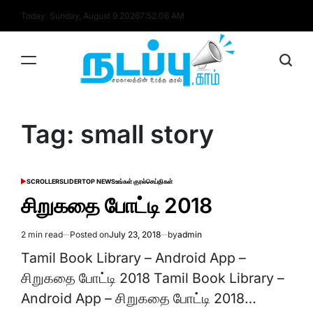
Skip
Today: Sunday, August 9 2026
7
:
52
:
06
AM
to
content
nadappu.com
Tag:
small story
SCROLLER
SLIDER
TOP NEWS
உங்கள் குரல்
செய்திகள்
POSTED
IN
சிறுகதை போட்டி 2018
2 min read
Posted on
July 23, 2018
by
admin
Estimated
read
Tamil Book Library – Android App –
time
சிறுகதை போட்டி 2018 Tamil Book Library –
Android App – சிறுகதை போட்டி 2018…