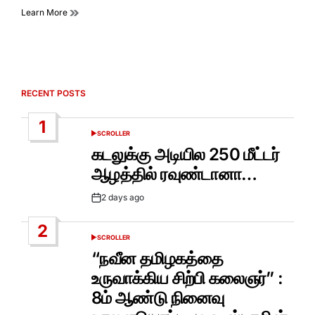
Learn More
RECENT POSTS
1
SCROLLER
POSTED
IN
கடலுக்கு அடியில 250 மீட்டர்
ஆழத்தில் ரவுண்டானா…
2 days ago
Post
Date
2
SCROLLER
POSTED
IN
“நவீன தமிழகத்தை
உருவாக்கிய சிற்பி கலைஞர்” :
8ம் ஆண்டு நினைவு