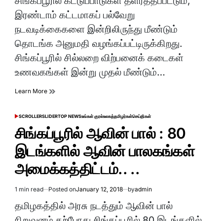
சிங்கப்பூரில் கட்டுப்பாடுகள் தளர்த்தப்பட்டும்,
time
இரண்டாம் கட்டமாகப் பல்வேறு
நடவடிக்கைகளை இன்றிலிருந்து மீண்டும்
தொடங்க அனுமதி வழங்கப்பட்டிருக்கிறது.
சிங்கப்பூரில் சில்லறை விற்பனைக் கடைகள்
உணவகங்கள் இன்று முதல் மீண்டும்…
Learn More
SCROLLER
SLIDER
TOP NEWS
உங்கள் குரல்
உலகத்தமிழர்கள்
செய்திகள்
POSTED
IN
சிங்கப்பூரில் ஆவின் பால் : 80
இடங்களில் ஆவின் பாலகங்கள்
அமைக்கத்திட்டம்.. ..
1 min read
Posted on
January 12, 2018
by
admin
Estimated
read
தமிழகத்தில் அரசு நடத்தும் ஆவின் பால்
time
நிறுவனம் தற்போது சிங்கப்பூரில் 80 இடங்களில்