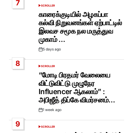
7
SCROLLER
POSTED
IN
காரைக்குடியில் அழகப்பா
கல்வி நிறுவனங்கள் ஏற்பாட்டில்
இலவச சமூக நல மருத்துவ
முகாம் …
5 days ago
Post
Date
8
SCROLLER
POSTED
IN
“மோடி பிரதமர் வேலையை
விட்டுவிட்டு முழுநேர
Influencer ஆகலாம்” :
அபிஜீத் திப்கே விமர்சனம்…
1 week ago
Post
Date
9
SCROLLER
POSTED
IN