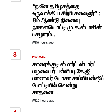
POSTED
IN
“நவீன தமிழகத்தை
உருவாக்கிய சிற்பி கலைஞர்” :
8ம் ஆண்டு நினைவு
நாளையொட்டி மு.க.ஸ்டாலின்
புகழாரம்..
19 hours ago
Post
Date
3
SCROLLER
POSTED
IN
காரைக்குடி ஸ்மார்ட் ஸ்டார்ட்
மழலையர் பள்ளி யு.கே.ஜி
மாணவர் யோகா சாம்பியன்ஷிப்
போட்டியில் வென்று
சாதனை…
20 hours ago
Post
Date