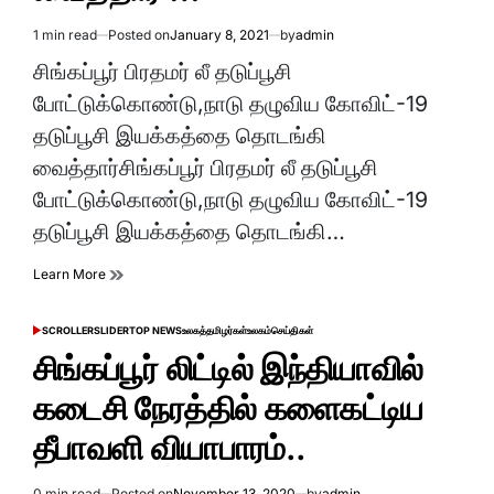
1 min read
Posted on
January 8, 2021
by
admin
Estimated
read
சிங்கப்பூர் பிரதமர் லீ தடுப்பூசி
time
போட்டுக்கொண்டு,நாடு தழுவிய கோவிட்-19
தடுப்பூசி இயக்கத்தை தொடங்கி
வைத்தார்சிங்கப்பூர் பிரதமர் லீ தடுப்பூசி
போட்டுக்கொண்டு,நாடு தழுவிய கோவிட்-19
தடுப்பூசி இயக்கத்தை தொடங்கி…
Learn More
SCROLLER
SLIDER
TOP NEWS
உலகத்தமிழர்கள்
உலகம்
செய்திகள்
POSTED
IN
சிங்கப்பூர் லிட்டில் இந்தியாவில்
கடைசி நேரத்தில் களைகட்டிய
தீபாவளி வியாபாரம்..
0 min read
Posted on
November 13, 2020
by
admin