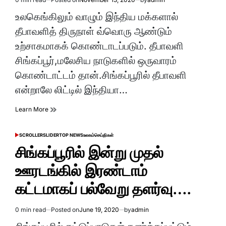
Estimated
read
உலகெங்கிலும் வாழும் இந்திய மக்களால்
time
தீபாவளித் திருநாள் வ்வொரு ஆண்டும்
உற்சாகமாகக் கொண்டாடப்படும். தீபாவளி
சிங்கப்பூர்,மலேசிய நாடுகளில் ஒருவாரம்
கொண்டாட்டம் தான்.சிங்கப்பூரில் தீபாவளி
என்றாலே லிட்டில் இந்தியா…
Learn More
SCROLLER
SLIDER
TOP NEWS
உலகம்
செய்திகள்
POSTED
IN
சிங்கப்பூரில் இன்று முதல்
ஊரடங்கில் இரண்டாம்
கட்டமாகப் பல்வேறு தளர்வு….
0 min read
Posted on
June 19, 2020
by
admin
Estimated
read