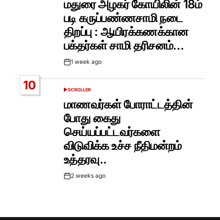
மதுரை அழகர் கோயிலின் 18ம்
படி கருப்பண்ணசாமி நடை
திறப்பு : ஆயிரக்கணக்கான
பக்தர்கள் சாமி தரிசனம்…
1 week ago
Post
Date
10
SCROLLER
POSTED
IN
மாணவர்கள் போராட்டத்தின்
போது கைது
செய்யப்பட்டவர்களை
விடுவிக்க உச்ச நீதிமன்றம்
உத்தரவு..
2 weeks ago
Post
Date