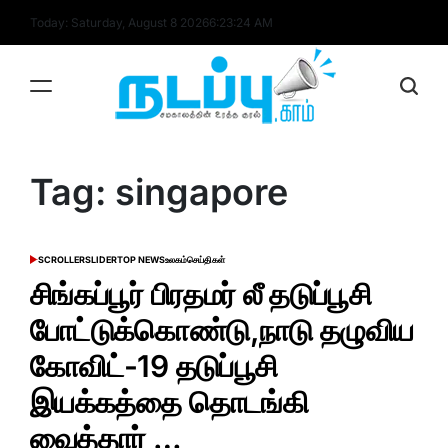
Skip
Today: Saturday, August 8 2026
6
:
23
:
25
AM
to
content
nadappu.com
Tag:
singapore
SCROLLER
SLIDER
TOP NEWS
உலகம்
செய்திகள்
POSTED
IN
சிங்கப்பூர் பிரதமர் லீ தடுப்பூசி
போட்டுக்கொண்டு,நாடு தழுவிய
கோவிட்-19 தடுப்பூசி
இயக்கத்தை தொடங்கி
வைத்தார் …