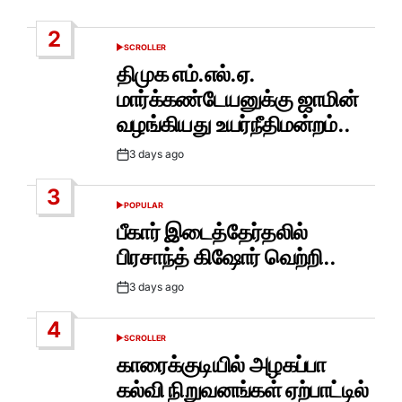
Date
2
SCROLLER
POSTED
IN
திமுக எம்.எல்.ஏ.
மார்க்கண்டேயனுக்கு ஜாமின்
வழங்கியது உயர்நீதிமன்றம்..
3 days ago
Post
Date
3
POPULAR
POSTED
IN
பீகார் இடைத்தேர்தலில்
பிரசாந்த் கிஷோர் வெற்றி..
3 days ago
Post
Date
4
SCROLLER
POSTED
IN
காரைக்குடியில் அழகப்பா
கல்வி நிறுவனங்கள் ஏற்பாட்டில்