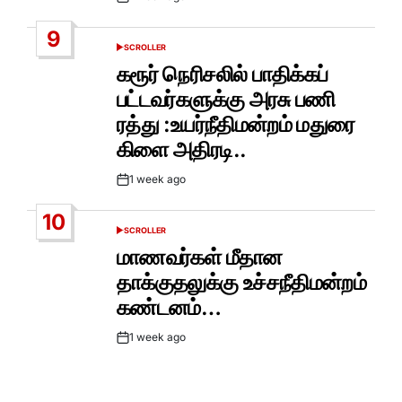
Post
Date
9
SCROLLER
POSTED
IN
கரூர் நெரிசலில் பாதிக்கப்
பட்டவர்களுக்கு அரசு பணி
ரத்து :உயர்நீதிமன்றம் மதுரை
கிளை அதிரடி..
1 week ago
Post
Date
10
SCROLLER
POSTED
IN
மாணவர்கள் மீதான
தாக்குதலுக்கு உச்சநீதிமன்றம்
கண்டனம்…
1 week ago
Post
Date