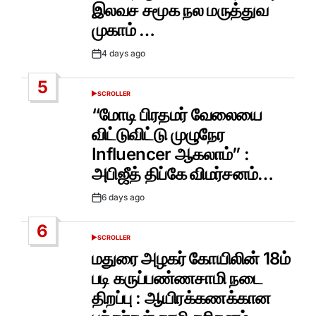
இலவச சமூக நல மருத்துவ
முகாம் …
4 days ago
Post
Date
5
SCROLLER
POSTED
IN
“மோடி பிரதமர் வேலையை
விட்டுவிட்டு முழுநேர
Influencer ஆகலாம்” :
அபிஜீத் திப்கே விமர்சனம்…
6 days ago
Post
Date
6
SCROLLER
POSTED
IN
மதுரை அழகர் கோயிலின் 18ம்
படி கருப்பண்ணசாமி நடை
திறப்பு : ஆயிரக்கணக்கான