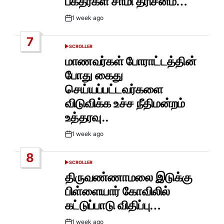
பக்தர்கள் சாமி தரிசனம்…
1 week ago
Post
Date
7
SCROLLER
POSTED
IN
மாணவர்கள் போராட்டத்தின்
போது கைது
செய்யப்பட்டவர்களை
விடுவிக்க உச்ச நீதிமன்றம்
உத்தரவு..
1 week ago
Post
Date
8
SCROLLER
POSTED
IN
திருவண்ணாமலை இடுக்கு
பிள்ளையார் கோவிலில்
கட்டுப்பாடு விதிப்பு…
1 week ago