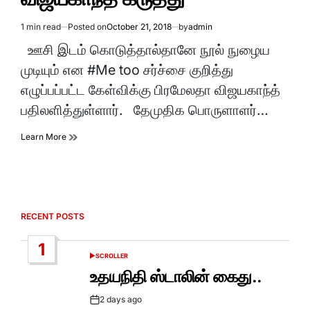
1 min read
Posted on
October 21, 2018
by
admin
Estimated
read
ஊசி இடம் கொடுத்தால்தானே நூல் நுழைய
time
முடியும் என #Me too சர்ச்சை குறித்து
எழுப்பப்பட்ட கேள்விக்கு பிரமேலதா விஜயகாந்த்
பதிலளித்துள்ளார். தேமுதிக பொருளாளர்…
Learn More
RECENT POSTS
1
SCROLLER
POSTED
IN
உதயநிதி ஸ்டாலின் கைது..
2 days ago
Post