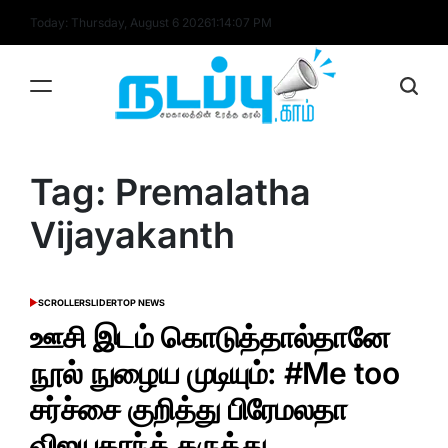
Skip
Today: Thursday, August 6 2026
1
:
14
:
07
PM
to
content
nadappu.com
Tag:
Premalatha
Vijayakanth
SCROLLER
SLIDER
TOP NEWS
POSTED
IN
ஊசி இடம் கொடுத்தால்தானே
நூல் நுழைய முடியும்: #Me too
சர்ச்சை குறித்து பிரேமலதா
விஜயகாந்த் கருத்து