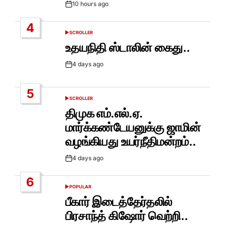
10 hours ago
Post
Date
4
SCROLLER
POSTED
IN
உதயநிதி ஸ்டாலின் கைது..
4 days ago
Post
Date
5
SCROLLER
POSTED
IN
திமுக எம்.எல்.ஏ.
மார்க்கண்டேயனுக்கு ஜாமின்
வழங்கியது உயர்நீதிமன்றம்..
4 days ago
Post
Date
6
POPULAR
POSTED
IN
பீகார் இடைத்தேர்தலில்
பிரசாந்த் கிஷோர் வெற்றி..