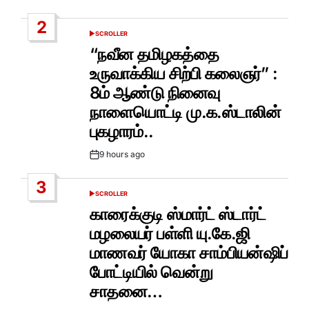
Date
2
SCROLLER
POSTED
IN
“நவீன தமிழகத்தை
உருவாக்கிய சிற்பி கலைஞர்” :
8ம் ஆண்டு நினைவு
நாளையொட்டி மு.க.ஸ்டாலின்
புகழாரம்..
9 hours ago
Post
Date
3
SCROLLER
POSTED
IN
காரைக்குடி ஸ்மார்ட் ஸ்டார்ட்
மழலையர் பள்ளி யு.கே.ஜி
மாணவர் யோகா சாம்பியன்ஷிப்
போட்டியில் வென்று
சாதனை…