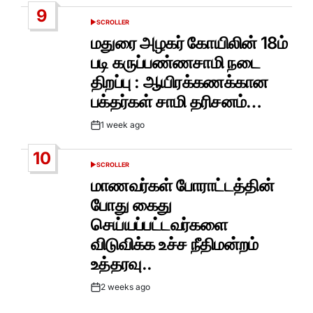
Date
9
SCROLLER
POSTED
IN
மதுரை அழகர் கோயிலின் 18ம்
படி கருப்பண்ணசாமி நடை
திறப்பு : ஆயிரக்கணக்கான
பக்தர்கள் சாமி தரிசனம்…
1 week ago
Post
Date
10
SCROLLER
POSTED
IN
மாணவர்கள் போராட்டத்தின்
போது கைது
செய்யப்பட்டவர்களை
விடுவிக்க உச்ச நீதிமன்றம்
உத்தரவு..
2 weeks ago
Post
Date