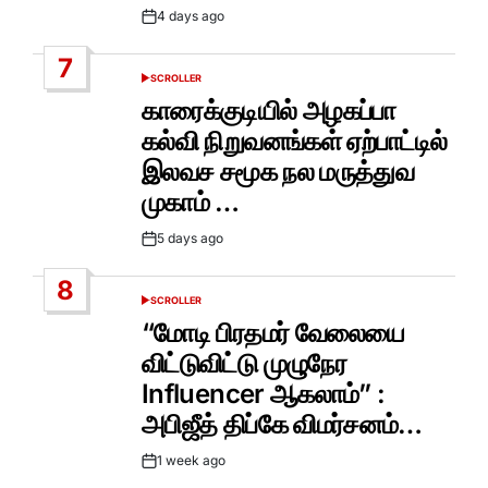
4 days ago
Post
Date
7
SCROLLER
POSTED
IN
காரைக்குடியில் அழகப்பா
கல்வி நிறுவனங்கள் ஏற்பாட்டில்
இலவச சமூக நல மருத்துவ
முகாம் …
5 days ago
Post
Date
8
SCROLLER
POSTED
IN
“மோடி பிரதமர் வேலையை
விட்டுவிட்டு முழுநேர
Influencer ஆகலாம்” :
அபிஜீத் திப்கே விமர்சனம்…
1 week ago
Post