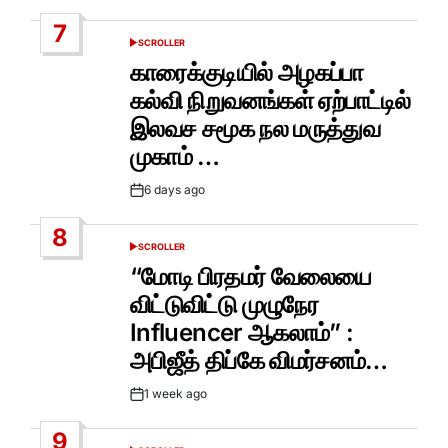
Date
7
SCROLLER
POSTED
IN
காரைக்குடியில் அழகப்பா
கல்வி நிறுவனங்கள் ஏற்பாட்டில்
இலவச சமூக நல மருத்துவ
முகாம் …
6 days ago
Post
Date
8
SCROLLER
POSTED
IN
“மோடி பிரதமர் வேலையை
விட்டுவிட்டு முழுநேர
Influencer ஆகலாம்” :
அபிஜீத் திப்கே விமர்சனம்…
1 week ago
Post
Date
9