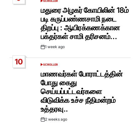
SCROLLER
POSTED
IN
மதுரை அழகர் கோயிலின் 18ம்
படி கருப்பண்ணசாமி நடை
திறப்பு : ஆயிரக்கணக்கான
பக்தர்கள் சாமி தரிசனம்…
1 week ago
Post
Date
10
SCROLLER
POSTED
IN
மாணவர்கள் போராட்டத்தின்
போது கைது
செய்யப்பட்டவர்களை
விடுவிக்க உச்ச நீதிமன்றம்
உத்தரவு..
2 weeks ago
Post
Date