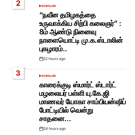
2
SCROLLER
POSTED
IN
“நவீன தமிழகத்தை
உருவாக்கிய சிற்பி கலைஞர்” :
8ம் ஆண்டு நினைவு
நாளையொட்டி மு.க.ஸ்டாலின்
புகழாரம்..
22 hours ago
Post
Date
3
SCROLLER
POSTED
IN
காரைக்குடி ஸ்மார்ட் ஸ்டார்ட்
மழலையர் பள்ளி யு.கே.ஜி
மாணவர் யோகா சாம்பியன்ஷிப்
போட்டியில் வென்று
சாதனை…
24 hours ago
Post