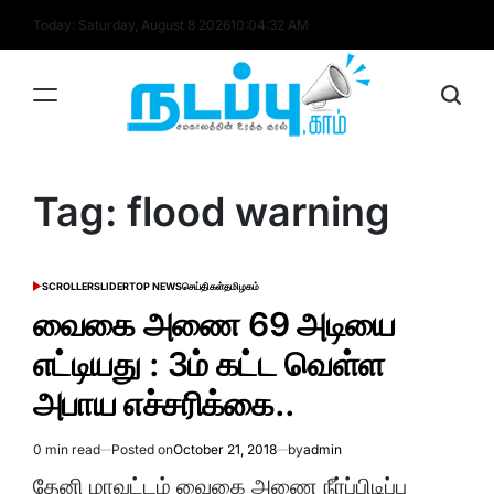
Skip
Today: Saturday, August 8 2026
10
:
04
:
32
AM
to
content
nadappu.com
Tag:
flood warning
SCROLLER
SLIDER
TOP NEWS
செய்திகள்
தமிழகம்
POSTED
IN
வைகை அணை 69 அடியை
எட்டியது : 3ம் கட்ட வெள்ள
அபாய எச்சரிக்கை..
0 min read
Posted on
October 21, 2018
by
admin
Estimated
read
தேனி மாவட்டம் வைகை அணை நீர்ப்பிடிப்பு