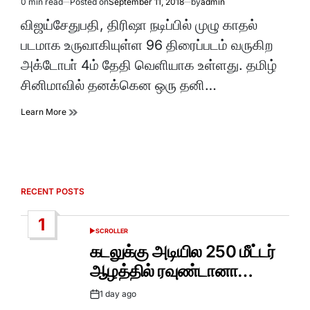
0 min read
Posted on
September 11, 2018
by
admin
Estimated
read
விஜய்சேதுபதி, திரிஷா நடிப்பில் முழு காதல்
time
படமாக உருவாகியுள்ள 96 திரைப்படம் வருகிற
அக்டோபா் 4ம் தேதி வெளியாக உள்ளது. தமிழ்
சினிமாவில் தனக்கென ஒரு தனி…
Learn More
RECENT POSTS
1
SCROLLER
POSTED
IN
கடலுக்கு அடியில 250 மீட்டர்
ஆழத்தில் ரவுண்டானா…
1 day ago
Post