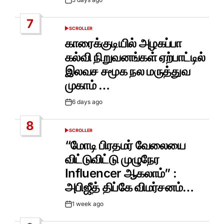
Post
Date
7
SCROLLER
POSTED
IN
காரைக்குடியில் அழகப்பா
கல்வி நிறுவனங்கள் ஏற்பாட்டில்
இலவச சமூக நல மருத்துவ
முகாம் …
6 days ago
Post
Date
8
SCROLLER
POSTED
IN
“மோடி பிரதமர் வேலையை
விட்டுவிட்டு முழுநேர
Influencer ஆகலாம்” :
அபிஜீத் திப்கே விமர்சனம்…
1 week ago
Post
Date