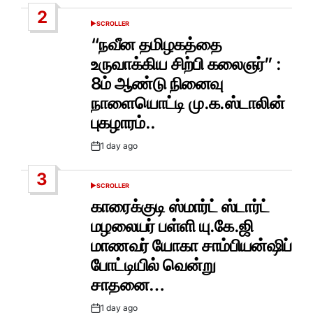
Date
2
SCROLLER
POSTED
IN
“நவீன தமிழகத்தை
உருவாக்கிய சிற்பி கலைஞர்” :
8ம் ஆண்டு நினைவு
நாளையொட்டி மு.க.ஸ்டாலின்
புகழாரம்..
1 day ago
Post
Date
3
SCROLLER
POSTED
IN
காரைக்குடி ஸ்மார்ட் ஸ்டார்ட்
மழலையர் பள்ளி யு.கே.ஜி
மாணவர் யோகா சாம்பியன்ஷிப்
போட்டியில் வென்று
சாதனை…
1 day ago