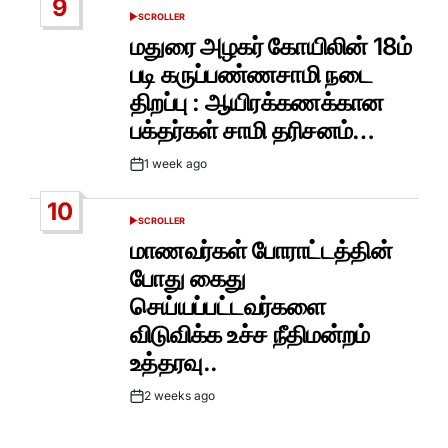
9
SCROLLER
POSTED
IN
மதுரை அழகர் கோயிலின் 18ம்
படி கருப்பண்ணசாமி நடை
திறப்பு : ஆயிரக்கணக்கான
பக்தர்கள் சாமி தரிசனம்…
1 week ago
Post
Date
10
SCROLLER
POSTED
IN
மாணவர்கள் போராட்டத்தின்
போது கைது
செய்யப்பட்டவர்களை
விடுவிக்க உச்ச நீதிமன்றம்
உத்தரவு..
2 weeks ago
Post
Date