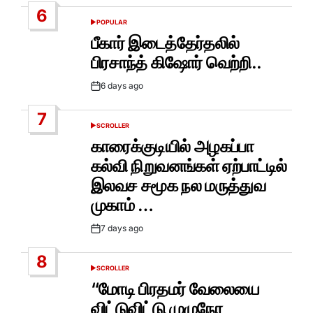
Date
6
POPULAR
POSTED
IN
பீகார் இடைத்தேர்தலில்
பிரசாந்த் கிஷோர் வெற்றி..
6 days ago
Post
Date
7
SCROLLER
POSTED
IN
காரைக்குடியில் அழகப்பா
கல்வி நிறுவனங்கள் ஏற்பாட்டில்
இலவச சமூக நல மருத்துவ
முகாம் …
7 days ago
Post
Date
8
SCROLLER
POSTED
IN
“மோடி பிரதமர் வேலையை
விட்டுவிட்டு முழுநேர