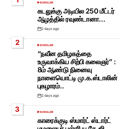
SCROLLER
POSTED
IN
கடலுக்கு அடியில 250 மீட்டர்
ஆழத்தில் ரவுண்டானா…
2 days ago
Post
Date
2
SCROLLER
POSTED
IN
“நவீன தமிழகத்தை
உருவாக்கிய சிற்பி கலைஞர்” :
8ம் ஆண்டு நினைவு
நாளையொட்டி மு.க.ஸ்டாலின்
புகழாரம்..
2 days ago
Post
Date
3
SCROLLER
POSTED
IN
காரைக்குடி ஸ்மார்ட் ஸ்டார்ட்
மழலையர் பள்ளி யு.கே.ஜி