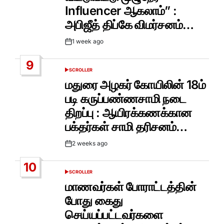
Influencer ஆகலாம்” :
அபிஜீத் திப்கே விமர்சனம்…
1 week ago
Post
Date
9
SCROLLER
POSTED
IN
மதுரை அழகர் கோயிலின் 18ம்
படி கருப்பண்ணசாமி நடை
திறப்பு : ஆயிரக்கணக்கான
பக்தர்கள் சாமி தரிசனம்…
2 weeks ago
Post
Date
10
SCROLLER
POSTED
IN
மாணவர்கள் போராட்டத்தின்
போது கைது
செய்யப்பட்டவர்களை