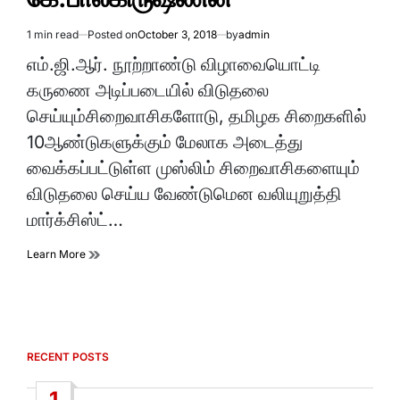
1 min read
Posted on
October 3, 2018
by
admin
Estimated
read
எம்.ஜி.ஆர். நூற்றாண்டு விழாவையொட்டி
time
கருணை அடிப்படையில் விடுதலை
செய்யும்சிறைவாசிகளோடு, தமிழக சிறைகளில்
10ஆண்டுகளுக்கும் மேலாக அடைத்து
வைக்கப்பட்டுள்ள முஸ்லிம் சிறைவாசிகளையும்
விடுதலை செய்ய வேண்டுமென வலியுறுத்தி
மார்க்சிஸ்ட்…
Learn More
RECENT POSTS
1