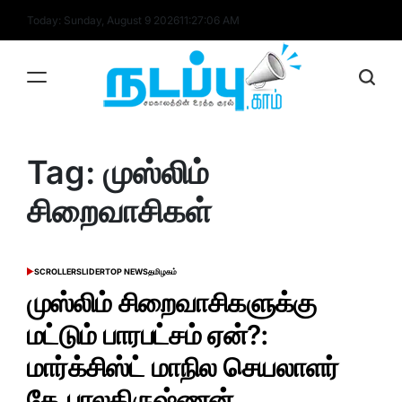
Skip
Today: Sunday, August 9 2026
11
:
27
:
06
AM
to
content
nadappu.com
Tag:
முஸ்லிம்
சிறைவாசிகள்
SCROLLER
SLIDER
TOP NEWS
தமிழகம்
POSTED
IN
முஸ்லிம் சிறைவாசிகளுக்கு
மட்டும் பாரபட்சம் ஏன்?:
மார்க்சிஸ்ட் மாநில செயலாளர்
கே.பாலகிருஷ்ணன்