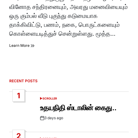
time
வினோத சந்திரனையும், அவரது மனைவியையும்
ஒரு கும்பல் வீடு புகுந்து கடுமையாக
தாக்கிவிட்டு, பணம், நகை, பொருட்களையும்
கொள்ளையடித்துச் சென்றுள்ளது. மூத்த…
Learn More
RECENT POSTS
1
SCROLLER
POSTED
IN
உதயநிதி ஸ்டாலின் கைது..
3 days ago
Post
Date
2