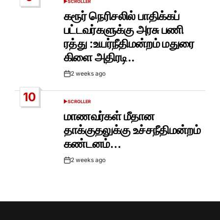
SCROLLER
POSTED
IN
கரூர் நெரிசலில் பாதிக்கப்
பட்டவர்களுக்கு அரசு பணி
ரத்து :உயர்நீதிமன்றம் மதுரை
கிளை அதிரடி..
2 weeks ago
Post
Date
10
SCROLLER
POSTED
IN
மாணவர்கள் மீதான
தாக்குதலுக்கு உச்சநீதிமன்றம்
கண்டனம்…
2 weeks ago
Post
Date