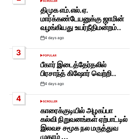
SCROLLER
POSTED
IN
திமுக எம்.எல்.ஏ.
மார்க்கண்டேயனுக்கு ஜாமின்
வழங்கியது உயர்நீதிமன்றம்..
4 days ago
Post
Date
3
POPULAR
POSTED
IN
பீகார் இடைத்தேர்தலில்
பிரசாந்த் கிஷோர் வெற்றி..
4 days ago
Post
Date
4
SCROLLER
POSTED
IN
காரைக்குடியில் அழகப்பா
கல்வி நிறுவனங்கள் ஏற்பாட்டில்
இலவச சமூக நல மருத்துவ
முகாம் …