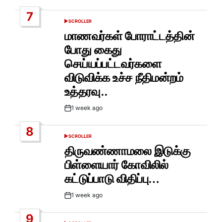
Date
7
SCROLLER
POSTED
IN
மாணவர்கள் போராட்டத்தின்
போது கைது
செய்யப்பட்டவர்களை
விடுவிக்க உச்ச நீதிமன்றம்
உத்தரவு..
1 week ago
Post
Date
8
SCROLLER
POSTED
IN
திருவண்ணாமலை இடுக்கு
பிள்ளையார் கோவிலில்
கட்டுப்பாடு விதிப்பு…
1 week ago
Post
Date
9