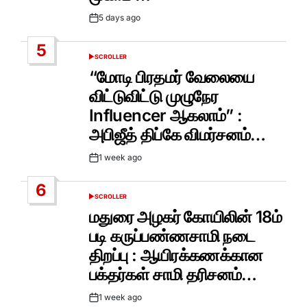
5 days ago
Post
Date
5
SCROLLER
POSTED
IN
“மோடி பிரதமர் வேலையை
விட்டுவிட்டு முழுநேர
Influencer ஆகலாம்” :
அபிஜீத் திப்கே விமர்சனம்…
1 week ago
Post
Date
6
SCROLLER
POSTED
IN
மதுரை அழகர் கோயிலின் 18ம்
படி கருப்பண்ணசாமி நடை
திறப்பு : ஆயிரக்கணக்கான
பக்தர்கள் சாமி தரிசனம்…
1 week ago
Post