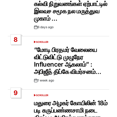
கல்வி நிறுவனங்கள் ஏற்பாட்டில்
இலவச சமூக நல மருத்துவ
முகாம் …
6 days ago
Post
Date
8
SCROLLER
POSTED
IN
“மோடி பிரதமர் வேலையை
விட்டுவிட்டு முழுநேர
Influencer ஆகலாம்” :
அபிஜீத் திப்கே விமர்சனம்…
1 week ago
Post
Date
9
SCROLLER
POSTED
IN
மதுரை அழகர் கோயிலின் 18ம்
படி கருப்பண்ணசாமி நடை