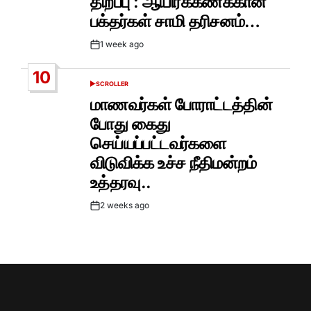
திறப்பு : ஆயிரக்கணக்கான
பக்தர்கள் சாமி தரிசனம்…
1 week ago
Post
Date
10
SCROLLER
POSTED
IN
மாணவர்கள் போராட்டத்தின்
போது கைது
செய்யப்பட்டவர்களை
விடுவிக்க உச்ச நீதிமன்றம்
உத்தரவு..
2 weeks ago
Post
Date