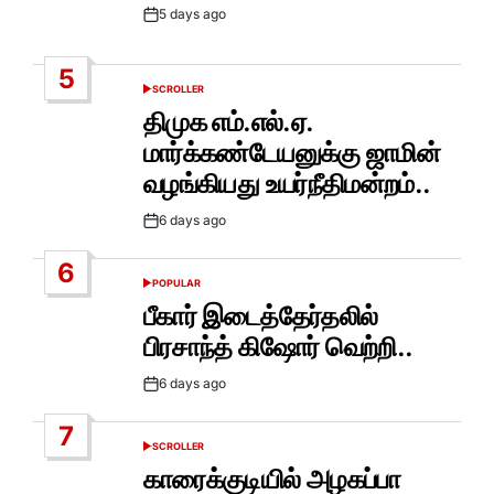
5 days ago
Post
Date
5
SCROLLER
POSTED
IN
திமுக எம்.எல்.ஏ.
மார்க்கண்டேயனுக்கு ஜாமின்
வழங்கியது உயர்நீதிமன்றம்..
6 days ago
Post
Date
6
POPULAR
POSTED
IN
பீகார் இடைத்தேர்தலில்
பிரசாந்த் கிஷோர் வெற்றி..
6 days ago
Post
Date
7
SCROLLER
POSTED
IN
காரைக்குடியில் அழகப்பா