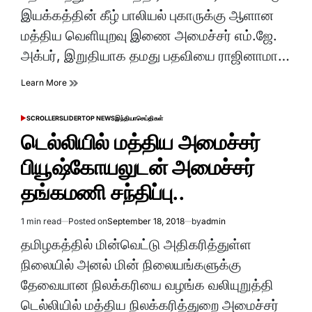
time
இயக்கத்தின் கீழ் பாலியல் புகாருக்கு ஆளான
மத்திய வெளியுறவு இணை அமைச்சர் எம்.ஜே.
அக்பர், இறுதியாக தமது பதவியை ராஜினாமா…
Learn More
SCROLLER
SLIDER
TOP NEWS
இந்தியா
செய்திகள்
POSTED
IN
டெல்லியில் மத்திய அமைச்சர்
பியூஷ்கோயலுடன் அமைச்சர்
தங்கமணி சந்திப்பு..
1 min read
Posted on
September 18, 2018
by
admin
Estimated
read
தமிழகத்தில் மின்வெட்டு அதிகரித்துள்ள
time
நிலையில் அனல் மின் நிலையங்களுக்கு
தேவையான நிலக்கரியை வழங்க வலியுறுத்தி
டெல்லியில் மத்திய நிலக்கரித்துறை அமைச்சர்