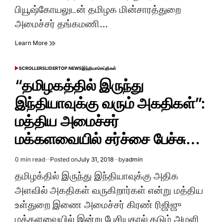
பியூஷ்கோயலுடன் தமிழக மின்சாரத்துறை
அமைச்சர் தங்கமணி…
Learn More
SCROLLER
SLIDER
TOP NEWS
இந்தியா
செய்திகள்
POSTED
IN
“தமிழகத்தில் இருந்து
இந்தியாவுக்கு வரும் அகதிகள்”:
மத்திய அமைச்சர்
மக்களவையில் சர்ச்சை பேச்சு…
0 min read
Posted on
July 31, 2018
by
admin
Estimated
read
தமிழக்தில் இருந்து இந்தியாவுக்கு அதிக
time
அளவில் அகதிகள் வருகிறார்கள் என்று மத்திய
உள்துறை இணை அமைச்சர் கிரண் ரிஜிஜு
மக்களவையில் இன்று பேசியதால் கடும் அமளி