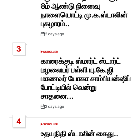
8ம் ஆண்டு நினைவு
நாளையொட்டி மு.க.ஸ்டாலின்
புகழாரம்..
2 days ago
Post
Date
3
SCROLLER
POSTED
IN
காரைக்குடி ஸ்மார்ட் ஸ்டார்ட்
மழலையர் பள்ளி யு.கே.ஜி
மாணவர் யோகா சாம்பியன்ஷிப்
போட்டியில் வென்று
சாதனை…
2 days ago
Post
Date
4
SCROLLER
POSTED
IN
உதயநிதி ஸ்டாலின் கைது..