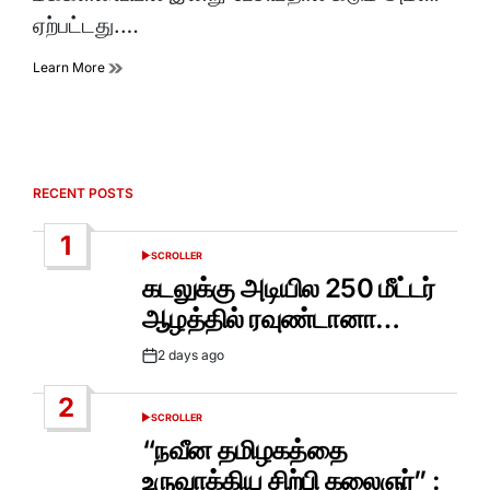
ஏற்பட்டது.…
Learn More
RECENT POSTS
1
SCROLLER
POSTED
IN
கடலுக்கு அடியில 250 மீட்டர்
ஆழத்தில் ரவுண்டானா…
2 days ago
Post
Date
2
SCROLLER
POSTED
IN
“நவீன தமிழகத்தை
உருவாக்கிய சிற்பி கலைஞர்” :