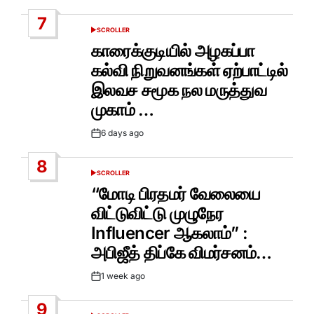
Date
7
SCROLLER
POSTED
IN
காரைக்குடியில் அழகப்பா
கல்வி நிறுவனங்கள் ஏற்பாட்டில்
இலவச சமூக நல மருத்துவ
முகாம் …
6 days ago
Post
Date
8
SCROLLER
POSTED
IN
“மோடி பிரதமர் வேலையை
விட்டுவிட்டு முழுநேர
Influencer ஆகலாம்” :
அபிஜீத் திப்கே விமர்சனம்…
1 week ago
Post
Date
9