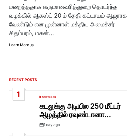
time
மறைத்ததாக வருமானவரித்துறை தொடர்ந்த
வழக்கில் ஆகஸ்ட் 20 ம் தேதி கட்டாயம் ஆஜராக
வேண்டும் என முன்னாள் மத்திய அமைச்சர்
சிதம்பரம், மகன்…
Learn More
RECENT POSTS
1
SCROLLER
POSTED
IN
கடலுக்கு அடியில 250 மீட்டர்
ஆழத்தில் ரவுண்டானா…
1 day ago
Post
Date