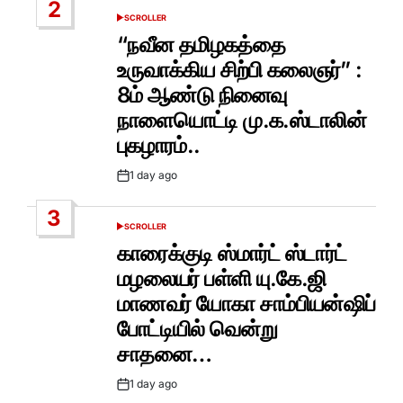
2
SCROLLER
POSTED
IN
“நவீன தமிழகத்தை
உருவாக்கிய சிற்பி கலைஞர்” :
8ம் ஆண்டு நினைவு
நாளையொட்டி மு.க.ஸ்டாலின்
புகழாரம்..
1 day ago
Post
Date
3
SCROLLER
POSTED
IN
காரைக்குடி ஸ்மார்ட் ஸ்டார்ட்
மழலையர் பள்ளி யு.கே.ஜி
மாணவர் யோகா சாம்பியன்ஷிப்
போட்டியில் வென்று
சாதனை…
1 day ago
Post