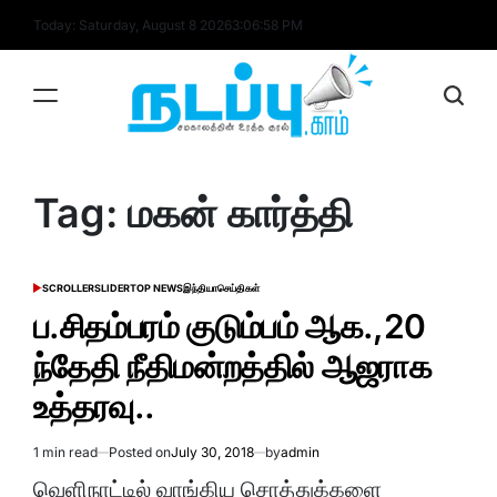
Skip
Today: Saturday, August 8 2026
3
:
06
:
58
PM
to
content
nadappu.com
Tag:
மகன் கார்த்தி
SCROLLER
SLIDER
TOP NEWS
இந்தியா
செய்திகள்
POSTED
IN
ப.சிதம்பரம் குடும்பம் ஆக.,20
ந்தேதி நீதிமன்றத்தில் ஆஜராக
உத்தரவு..
1 min read
Posted on
July 30, 2018
by
admin
Estimated
read
வெளிநாட்டில் வாங்கிய சொத்துக்களை