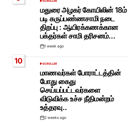
SCROLLER
POSTED
IN
மதுரை அழகர் கோயிலின் 18ம்
படி கருப்பண்ணசாமி நடை
திறப்பு : ஆயிரக்கணக்கான
பக்தர்கள் சாமி தரிசனம்…
1 week ago
Post
Date
10
SCROLLER
POSTED
IN
மாணவர்கள் போராட்டத்தின்
போது கைது
செய்யப்பட்டவர்களை
விடுவிக்க உச்ச நீதிமன்றம்
உத்தரவு..
2 weeks ago
Post
Date