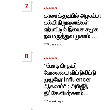
Date
7
SCROLLER
POSTED
IN
காரைக்குடியில் அழகப்பா
கல்வி நிறுவனங்கள்
ஏற்பாட்டில் இலவச சமூக
நல மருத்துவ முகாம் …
5 days ago
Post
Date
8
SCROLLER
POSTED
IN
“மோடி பிரதமர்
வேலையை விட்டுவிட்டு
முழுநேர Influencer
ஆகலாம்” : அபிஜீத்
திப்கே விமர்சனம்…
1 week ago
Post
Date