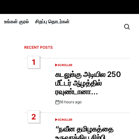
உங்கள் குரல்
சிறப்பு தொடர்கள்
RECENT POSTS
1
SCROLLER
POSTED
IN
கடலுக்கு அடியில 250
மீட்டர் ஆழத்தில்
ரவுண்டானா…
16 hours ago
Post
Date
2
SCROLLER
POSTED
IN
“நவீன தமிழகத்தை
உருவாக்கிய சிற்பி