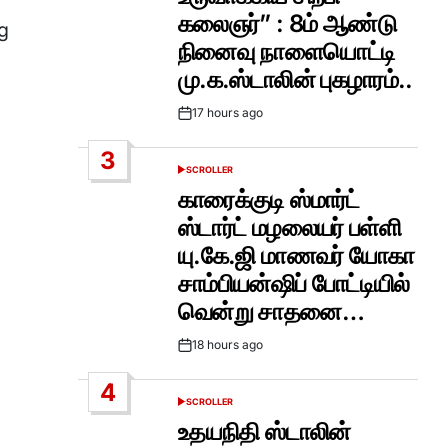
கலைஞர்” : 8ம் ஆண்டு
g
நினைவு நாளையொட்டி
மு.க.ஸ்டாலின் புகழாரம்..
17 hours ago
Post
Date
3
SCROLLER
POSTED
IN
காரைக்குடி ஸ்மார்ட்
ஸ்டார்ட் மழலையர் பள்ளி
யு.கே.ஜி மாணவர் யோகா
சாம்பியன்ஷிப் போட்டியில்
வென்று சாதனை…
18 hours ago
Post
Date
4
SCROLLER
POSTED
IN
உதயநிதி ஸ்டாலின்