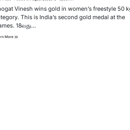
imated
d
ogat Vinesh wins gold in women’s freestyle 50 k
e
tegory. This is India’s second gold medal at the
ames. 18வது…
arn More