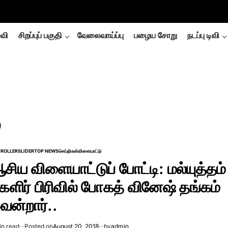
்வி
சிறப்புப் பகுதி
வேலைவாய்ப்பு
பழைய சோறு
நடப்பு டிவி
்
ROLLER
SLIDER
TOP NEWS
செய்திகள்
விளையாட்டு
TED
சிய விளையாட்டுப் போட்டி: மல்யுத்தம்
களிர் பிரிவில் போகத் வினேஷ் தங்கம்
ென்றார்..
in read
Posted on
August 20, 2018
by
admin