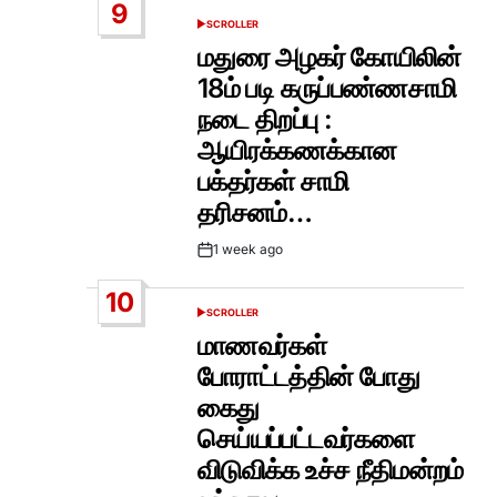
9
SCROLLER
POSTED
IN
மதுரை அழகர் கோயிலின்
18ம் படி கருப்பண்ணசாமி
நடை திறப்பு :
ஆயிரக்கணக்கான
பக்தர்கள் சாமி
தரிசனம்…
1 week ago
Post
Date
10
SCROLLER
POSTED
IN
மாணவர்கள்
போராட்டத்தின் போது
கைது
செய்யப்பட்டவர்களை
விடுவிக்க உச்ச நீதிமன்றம்