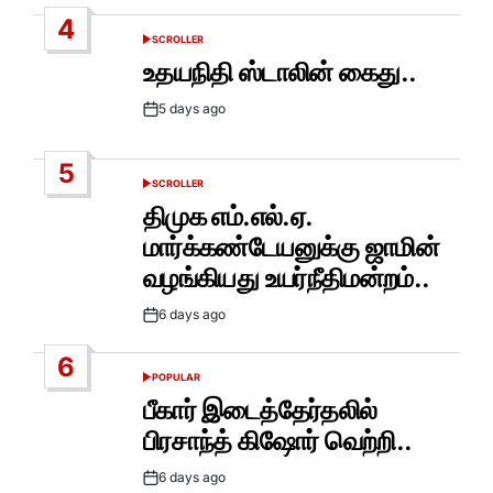
Date
4
SCROLLER
POSTED
IN
உதயநிதி ஸ்டாலின் கைது..
5 days ago
Post
Date
5
SCROLLER
POSTED
IN
திமுக எம்.எல்.ஏ.
மார்க்கண்டேயனுக்கு ஜாமின்
வழங்கியது உயர்நீதிமன்றம்..
6 days ago
Post
Date
6
POPULAR
POSTED
IN
பீகார் இடைத்தேர்தலில்
பிரசாந்த் கிஷோர் வெற்றி..
6 days ago
Post