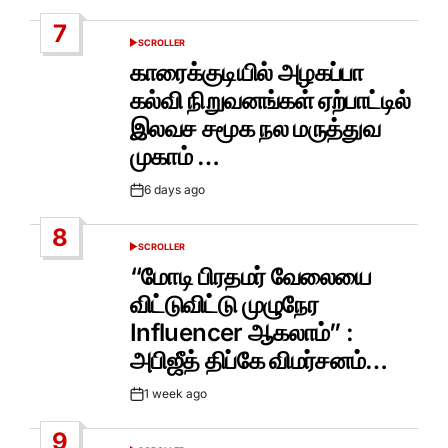
Date
7
SCROLLER
POSTED
IN
காரைக்குடியில் அழகப்பா
கல்வி நிறுவனங்கள் ஏற்பாட்டில்
இலவச சமூக நல மருத்துவ
முகாம் …
6 days ago
Post
Date
8
SCROLLER
POSTED
IN
“மோடி பிரதமர் வேலையை
விட்டுவிட்டு முழுநேர
Influencer ஆகலாம்” :
அபிஜீத் திப்கே விமர்சனம்…
1 week ago
Post
Date
9