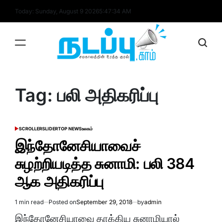
Skip
Today: Sunday, August 9 2026
5
:
47
:
34
AM
to
content
nadappu.com
Tag:
பலி அதிகரிப்பு
SCROLLER
SLIDER
TOP NEWS
உலகம்
POSTED
IN
இந்தோனேசியாவைச்
சுழற்றியடித்த சுனாமி: பலி 384
ஆக அதிகரிப்பு
1 min read
Posted on
September 29, 2018
by
admin
Estimated
read
இந்தோனேசியாவை தாக்கிய சுனாமியால்