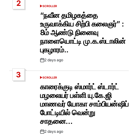
2
SCROLLER
POSTED
IN
“நவீன தமிழகத்தை
உருவாக்கிய சிற்பி கலைஞர்” :
8ம் ஆண்டு நினைவு
நாளையொட்டி மு.க.ஸ்டாலின்
புகழாரம்..
2 days ago
Post
Date
3
SCROLLER
POSTED
IN
காரைக்குடி ஸ்மார்ட் ஸ்டார்ட்
மழலையர் பள்ளி யு.கே.ஜி
மாணவர் யோகா சாம்பியன்ஷிப்
போட்டியில் வென்று
சாதனை…
2 days ago
Post