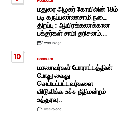
SCROLLER
POSTED
IN
மதுரை அழகர் கோயிலின் 18ம்
படி கருப்பண்ணசாமி நடை
திறப்பு : ஆயிரக்கணக்கான
பக்தர்கள் சாமி தரிசனம்…
2 weeks ago
Post
Date
10
SCROLLER
POSTED
IN
மாணவர்கள் போராட்டத்தின்
போது கைது
செய்யப்பட்டவர்களை
விடுவிக்க உச்ச நீதிமன்றம்
உத்தரவு..
2 weeks ago
Post
Date