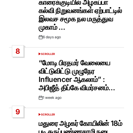
காரைக்குடியில் அழகப்பா
கல்வி நிறுவனங்கள் ஏற்பாட்டில்
இலவச சமூக நல மருத்துவ
முகாம் …
6 days ago
Post
Date
8
SCROLLER
POSTED
IN
“மோடி பிரதமர் வேலையை
விட்டுவிட்டு முழுநேர
Influencer ஆகலாம்” :
அபிஜீத் திப்கே விமர்சனம்…
1 week ago
Post
Date
9
SCROLLER
POSTED
IN
மதுரை அழகர் கோயிலின் 18ம்
படி கருப்பண்ணசாமி நடை