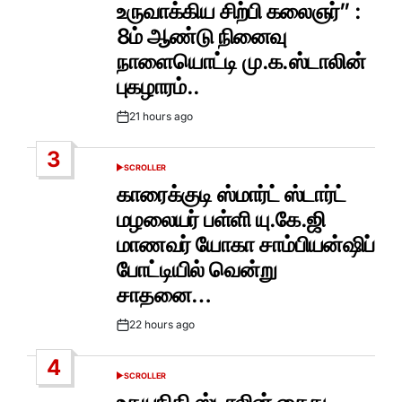
உருவாக்கிய சிற்பி கலைஞர்” :
8ம் ஆண்டு நினைவு
நாளையொட்டி மு.க.ஸ்டாலின்
புகழாரம்..
21 hours ago
Post
Date
3
SCROLLER
POSTED
IN
காரைக்குடி ஸ்மார்ட் ஸ்டார்ட்
மழலையர் பள்ளி யு.கே.ஜி
மாணவர் யோகா சாம்பியன்ஷிப்
போட்டியில் வென்று
சாதனை…
22 hours ago
Post
Date
4
SCROLLER
POSTED
IN