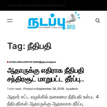
Skip
Today: Saturday, August 8 2026
8
:
50
:
50
AM
to
content
nadappu.com
Tag:
நீதிபதி
SCROLLER
SLIDER
TOP NEWS
இந்தியா
செய்திகள்
POSTED
IN
ஆதாருக்கு எதிராக நீதிபதி
சந்திரசூட் மாறுபட்ட தீர்ப்பு..
1 min read
Posted on
September 26, 2018
by
admin
Estimated
read
ஆதார் சட்ட வழக்கில் தலைமை நீதிபதி உள்பட 4
time
நீதிபதிகள் ஆதாருக்கு ஆதரவாக தீர்ப்பு