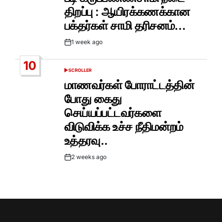
திறப்பு : ஆயிரக்கணக்கான
பக்தர்கள் சாமி தரிசனம்…
1 week ago
Post
Date
10
SCROLLER
POSTED
IN
மாணவர்கள் போராட்டத்தின்
போது கைது
செய்யப்பட்டவர்களை
விடுவிக்க உச்ச நீதிமன்றம்
உத்தரவு..
2 weeks ago
Post
Date