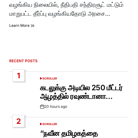
வழங்கிய நிலையில், நீதிபதி சந்திரசூட் மட்டும்
மாறுபட்ட தீர்ப்பு வழங்கியதோடு அரசை…
Learn More
RECENT POSTS
1
SCROLLER
POSTED
IN
கடலுக்கு அடியில 250 மீட்டர்
ஆழத்தில் ரவுண்டானா…
20 hours ago
Post
Date
2
SCROLLER
POSTED
IN
“நவீன தமிழகத்தை