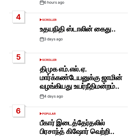
6 hours ago
Post
Date
4
SCROLLER
POSTED
IN
உதயநிதி ஸ்டாலின் கைது..
3 days ago
Post
Date
5
SCROLLER
POSTED
IN
திமுக எம்.எல்.ஏ.
மார்க்கண்டேயனுக்கு ஜாமின்
வழங்கியது உயர்நீதிமன்றம்..
4 days ago
Post
Date
6
POPULAR
POSTED
IN
பீகார் இடைத்தேர்தலில்
பிரசாந்த் கிஷோர் வெற்றி..