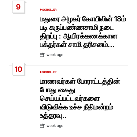
Date
9
SCROLLER
POSTED
IN
மதுரை அழகர் கோயிலின் 18ம்
படி கருப்பண்ணசாமி நடை
திறப்பு : ஆயிரக்கணக்கான
பக்தர்கள் சாமி தரிசனம்…
1 week ago
Post
Date
10
SCROLLER
POSTED
IN
மாணவர்கள் போராட்டத்தின்
போது கைது
செய்யப்பட்டவர்களை
விடுவிக்க உச்ச நீதிமன்றம்
உத்தரவு..
1 week ago
Post
Date