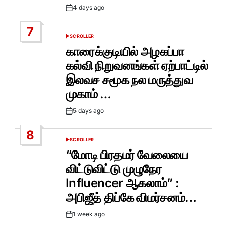
4 days ago
Post
Date
7
SCROLLER
POSTED
IN
காரைக்குடியில் அழகப்பா
கல்வி நிறுவனங்கள் ஏற்பாட்டில்
இலவச சமூக நல மருத்துவ
முகாம் …
5 days ago
Post
Date
8
SCROLLER
POSTED
IN
“மோடி பிரதமர் வேலையை
விட்டுவிட்டு முழுநேர
Influencer ஆகலாம்” :
அபிஜீத் திப்கே விமர்சனம்…
1 week ago
Post