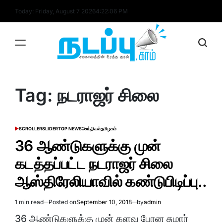
Skip
Today: Friday, August 7 2026
4
:
22
:
06
PM
to
content
nadappu.com
Tag:
நடராஜர் சிலை
SCROLLER
SLIDER
TOP NEWS
செய்திகள்
தமிழகம்
POSTED
IN
36 ஆண்டுகளுக்கு முன்
கடத்தப்பட்ட நடராஜர் சிலை
ஆஸ்திரேலியாவில் கண்டுபிடிப்பு..
1 min read
Posted on
September 10, 2018
by
admin
Estimated
read
36 ஆண்டுகளுக்கு முன் களவு போன சுமார்