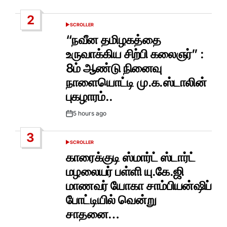
Date
2
SCROLLER
POSTED
IN
“நவீன தமிழகத்தை
உருவாக்கிய சிற்பி கலைஞர்” :
8ம் ஆண்டு நினைவு
நாளையொட்டி மு.க.ஸ்டாலின்
புகழாரம்..
5 hours ago
Post
Date
3
SCROLLER
POSTED
IN
காரைக்குடி ஸ்மார்ட் ஸ்டார்ட்
மழலையர் பள்ளி யு.கே.ஜி
மாணவர் யோகா சாம்பியன்ஷிப்
போட்டியில் வென்று
சாதனை…