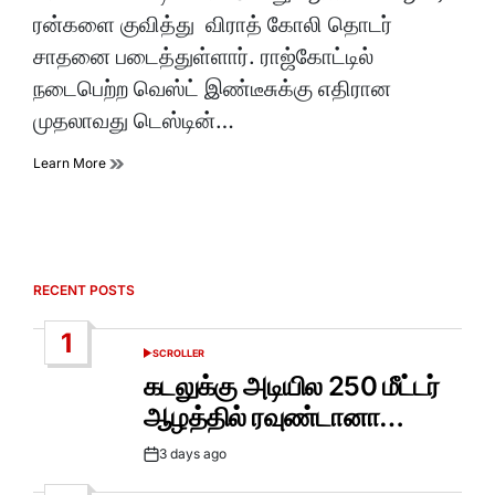
time
ரன்களை குவித்து விராத் கோலி தொடர்
சாதனை படைத்துள்ளார். ராஜ்கோட்டில்
நடைபெற்ற வெஸ்ட் இண்டீசுக்கு எதிரான
முதலாவது டெஸ்டின்…
Learn More
RECENT POSTS
1
SCROLLER
POSTED
IN
கடலுக்கு அடியில 250 மீட்டர்
ஆழத்தில் ரவுண்டானா…
3 days ago
Post
Date