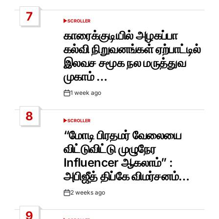
Date
7
SCROLLER
POSTED
IN
காரைக்குடியில் அழகப்பா
கல்வி நிறுவனங்கள் ஏற்பாட்டில்
இலவச சமூக நல மருத்துவ
முகாம் …
1 week ago
Post
Date
8
SCROLLER
POSTED
IN
“மோடி பிரதமர் வேலையை
விட்டுவிட்டு முழுநேர
Influencer ஆகலாம்” :
அபிஜீத் திப்கே விமர்சனம்…
2 weeks ago
Post
Date
9