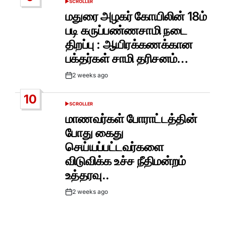
SCROLLER
POSTED
IN
மதுரை அழகர் கோயிலின் 18ம்
படி கருப்பண்ணசாமி நடை
திறப்பு : ஆயிரக்கணக்கான
பக்தர்கள் சாமி தரிசனம்…
2 weeks ago
Post
Date
10
SCROLLER
POSTED
IN
மாணவர்கள் போராட்டத்தின்
போது கைது
செய்யப்பட்டவர்களை
விடுவிக்க உச்ச நீதிமன்றம்
உத்தரவு..
2 weeks ago
Post
Date