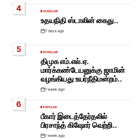
Date
4
SCROLLER
POSTED
IN
உதயநிதி ஸ்டாலின் கைது..
7 days ago
Post
Date
5
SCROLLER
POSTED
IN
திமுக எம்.எல்.ஏ.
மார்க்கண்டேயனுக்கு ஜாமின்
வழங்கியது உயர்நீதிமன்றம்..
1 week ago
Post
Date
6
POPULAR
POSTED
IN
பீகார் இடைத்தேர்தலில்
பிரசாந்த் கிஷோர் வெற்றி..
1 week ago
Post