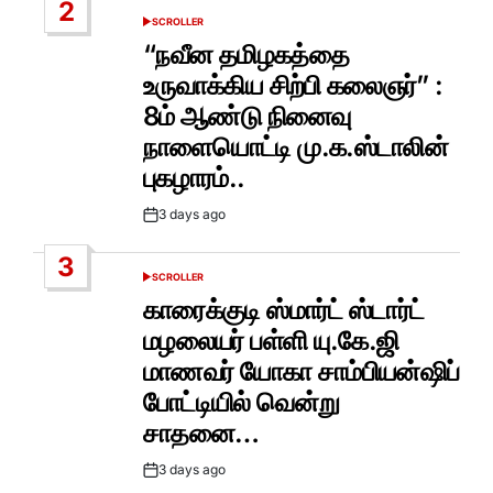
2
SCROLLER
POSTED
IN
“நவீன தமிழகத்தை
உருவாக்கிய சிற்பி கலைஞர்” :
8ம் ஆண்டு நினைவு
நாளையொட்டி மு.க.ஸ்டாலின்
புகழாரம்..
3 days ago
Post
Date
3
SCROLLER
POSTED
IN
காரைக்குடி ஸ்மார்ட் ஸ்டார்ட்
மழலையர் பள்ளி யு.கே.ஜி
மாணவர் யோகா சாம்பியன்ஷிப்
போட்டியில் வென்று
சாதனை…
3 days ago
Post