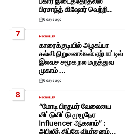
பீகார் இடைத்தேர்தலில்
பிரசாந்த் கிஷோர் வெற்றி..
6 days ago
Post
Date
7
SCROLLER
POSTED
IN
காரைக்குடியில் அழகப்பா
கல்வி நிறுவனங்கள் ஏற்பாட்டில்
இலவச சமூக நல மருத்துவ
முகாம் …
6 days ago
Post
Date
8
SCROLLER
POSTED
IN
“மோடி பிரதமர் வேலையை
விட்டுவிட்டு முழுநேர
Influencer ஆகலாம்” :
அபிஜீத் திப்கே விமர்சனம்…