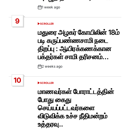
1 week ago
Post
Date
9
SCROLLER
POSTED
IN
மதுரை அழகர் கோயிலின் 18ம்
படி கருப்பண்ணசாமி நடை
திறப்பு : ஆயிரக்கணக்கான
பக்தர்கள் சாமி தரிசனம்…
2 weeks ago
Post
Date
10
SCROLLER
POSTED
IN
மாணவர்கள் போராட்டத்தின்
போது கைது
செய்யப்பட்டவர்களை
விடுவிக்க உச்ச நீதிமன்றம்
உத்தரவு..