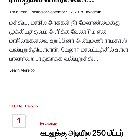
1 min read
Posted on
September 22, 2018
by
admin
Estimated
read
மத்திய, மாநில அரசுகள் நீர் மேலாண்மைக்கு
time
முக்கியத்துவம் அளிக்க வேண்டும் என
மாநிலங்களவை உறுப்பினர் அன்புமணி ராமதாஸ்
வலியுறுத்தியுள்ளார். வேலூர் மாவட்டத்தில் உள்ள
பாலாற்றை பாதுகாக்க வலியுறுத்தி…
Learn More
RECENT POSTS
1
SCROLLER
POSTED
IN
கடலுக்கு அடியில 250 மீட்டர்