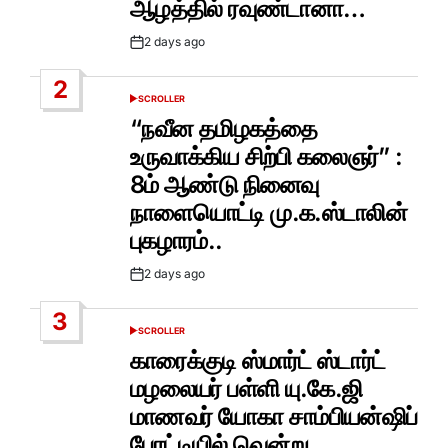
ஆழத்தில் ரவுண்டானா…
2 days ago
Post
Date
2
SCROLLER
POSTED
IN
“நவீன தமிழகத்தை
உருவாக்கிய சிற்பி கலைஞர்” :
8ம் ஆண்டு நினைவு
நாளையொட்டி மு.க.ஸ்டாலின்
புகழாரம்..
2 days ago
Post
Date
3
SCROLLER
POSTED
IN
காரைக்குடி ஸ்மார்ட் ஸ்டார்ட்
மழலையர் பள்ளி யு.கே.ஜி
மாணவர் யோகா சாம்பியன்ஷிப்
போட்டியில் வென்று