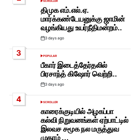
SCROLLER
POSTED
IN
திமுக எம்.எல்.ஏ.
மார்க்கண்டேயனுக்கு ஜாமின்
வழங்கியது உயர்நீதிமன்றம்..
3 days ago
Post
Date
3
POPULAR
POSTED
IN
பீகார் இடைத்தேர்தலில்
பிரசாந்த் கிஷோர் வெற்றி..
3 days ago
Post
Date
4
SCROLLER
POSTED
IN
காரைக்குடியில் அழகப்பா
கல்வி நிறுவனங்கள் ஏற்பாட்டில்
இலவச சமூக நல மருத்துவ
முகாம் …