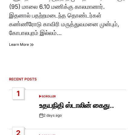
(95) மாலை 6.10 மணிக்கு காலமானார்.
இதனால் பதற்றமடைந்த தொண்டர்கள்
கண்ணீரோடு காவிரி மருத்துவமனை முன்பும்,
கோபாலபுரம் இல்லம்…
Learn More
RECENT POSTS
1
SCROLLER
POSTED
IN
உதயநிதி ஸ்டாலின் கைது..
2 days ago
Post
Date
2