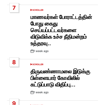
Date
7
SCROLLER
POSTED
IN
மாணவர்கள் போராட்டத்தின்
போது கைது
செய்யப்பட்டவர்களை
விடுவிக்க உச்ச நீதிமன்றம்
உத்தரவு..
1 week ago
Post
Date
8
SCROLLER
POSTED
IN
திருவண்ணாமலை இடுக்கு
பிள்ளையார் கோவிலில்
கட்டுப்பாடு விதிப்பு…
1 week ago
Post
Date
9