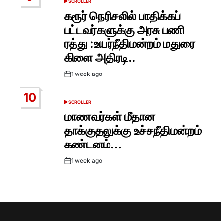
SCROLLER
POSTED
IN
கரூர் நெரிசலில் பாதிக்கப்
பட்டவர்களுக்கு அரசு பணி
ரத்து :உயர்நீதிமன்றம் மதுரை
கிளை அதிரடி..
1 week ago
Post
Date
10
SCROLLER
POSTED
IN
மாணவர்கள் மீதான
தாக்குதலுக்கு உச்சநீதிமன்றம்
கண்டனம்…
1 week ago
Post
Date