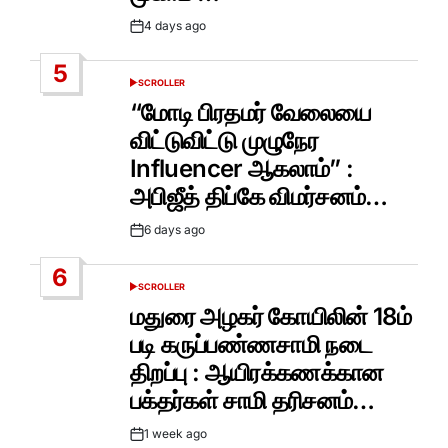
4 days ago
Post
Date
5
SCROLLER
POSTED
IN
“மோடி பிரதமர் வேலையை
விட்டுவிட்டு முழுநேர
Influencer ஆகலாம்” :
அபிஜீத் திப்கே விமர்சனம்…
6 days ago
Post
Date
6
SCROLLER
POSTED
IN
மதுரை அழகர் கோயிலின் 18ம்
படி கருப்பண்ணசாமி நடை
திறப்பு : ஆயிரக்கணக்கான
பக்தர்கள் சாமி தரிசனம்…
1 week ago
Post