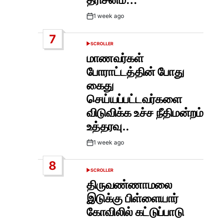
1 week ago
Post
Date
7
SCROLLER
POSTED
IN
மாணவர்கள்
போராட்டத்தின் போது
கைது
செய்யப்பட்டவர்களை
விடுவிக்க உச்ச நீதிமன்றம்
உத்தரவு..
1 week ago
Post
Date
8
SCROLLER
POSTED
IN
திருவண்ணாமலை
இடுக்கு பிள்ளையார்
கோவிலில் கட்டுப்பாடு