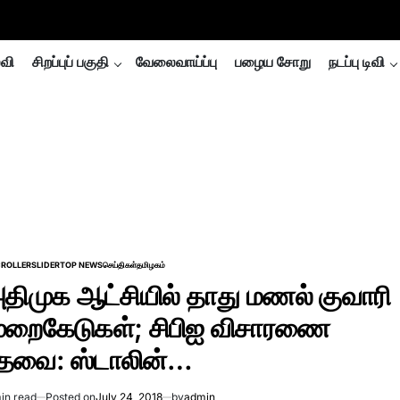
்வி
சிறப்புப் பகுதி
வேலைவாய்ப்பு
பழைய சோறு
நடப்பு டிவி
ROLLER
SLIDER
TOP NEWS
செய்திகள்
தமிழகம்
TED
திமுக ஆட்சியில் தாது மணல் குவாரி
ுறைகேடுகள்; சிபிஐ விசாரணை
ேவை: ஸ்டாலின்…
in read
Posted on
July 24, 2018
by
admin