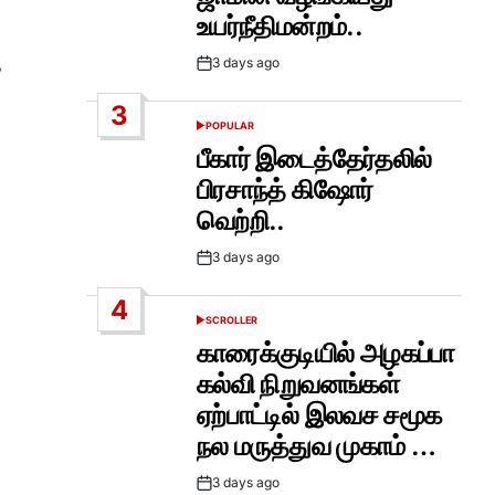
உயர்நீதிமன்றம்..
்
3 days ago
Post
Date
3
POPULAR
POSTED
IN
பீகார் இடைத்தேர்தலில்
பிரசாந்த் கிஷோர்
வெற்றி..
3 days ago
Post
Date
4
SCROLLER
POSTED
IN
காரைக்குடியில் அழகப்பா
கல்வி நிறுவனங்கள்
ஏற்பாட்டில் இலவச சமூக
நல மருத்துவ முகாம் …
3 days ago
Post