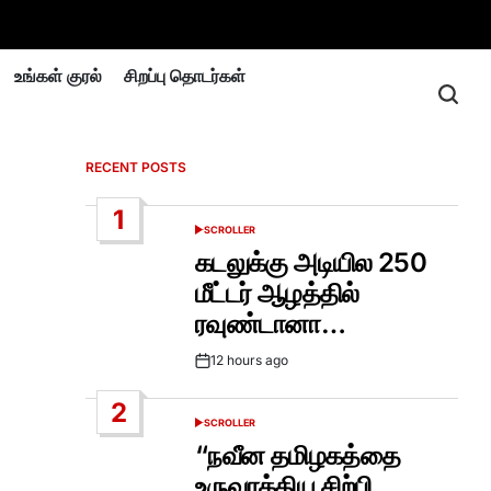
உங்கள் குரல்
சிறப்பு தொடர்கள்
RECENT POSTS
1
SCROLLER
POSTED
IN
கடலுக்கு அடியில 250
மீட்டர் ஆழத்தில்
ரவுண்டானா…
12 hours ago
Post
Date
2
SCROLLER
POSTED
IN
“நவீன தமிழகத்தை
உருவாக்கிய சிற்பி