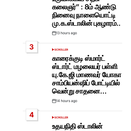
கலைஞர்” : 8ம் ஆண்டு
நினைவு நாளையொட்டி
மு.க.ஸ்டாலின் புகழாரம்..
13 hours ago
Post
Date
3
SCROLLER
POSTED
IN
காரைக்குடி ஸ்மார்ட்
ஸ்டார்ட் மழலையர் பள்ளி
யு.கே.ஜி மாணவர் யோகா
சாம்பியன்ஷிப் போட்டியில்
வென்று சாதனை…
14 hours ago
Post
Date
4
SCROLLER
POSTED
IN
உதயநிதி ஸ்டாலின்