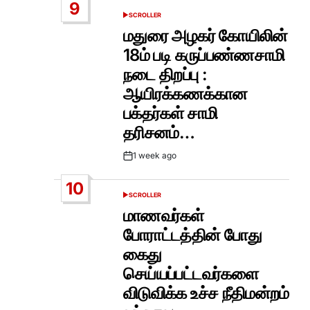
9
SCROLLER
POSTED
IN
மதுரை அழகர் கோயிலின்
18ம் படி கருப்பண்ணசாமி
நடை திறப்பு :
ஆயிரக்கணக்கான
பக்தர்கள் சாமி
தரிசனம்…
1 week ago
Post
Date
10
SCROLLER
POSTED
IN
மாணவர்கள்
போராட்டத்தின் போது
கைது
செய்யப்பட்டவர்களை
விடுவிக்க உச்ச நீதிமன்றம்