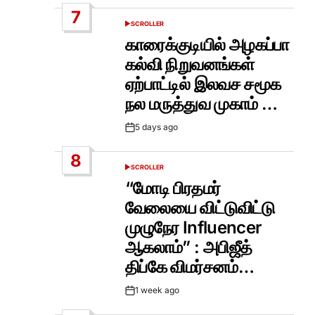
Date
7
SCROLLER
POSTED
IN
காரைக்குடியில் அழகப்பா
கல்வி நிறுவனங்கள்
ஏற்பாட்டில் இலவச சமூக
நல மருத்துவ முகாம் …
5 days ago
Post
Date
8
SCROLLER
POSTED
IN
“மோடி பிரதமர்
வேலையை விட்டுவிட்டு
முழுநேர Influencer
ஆகலாம்” : அபிஜீத்
திப்கே விமர்சனம்…
1 week ago
Post
Date