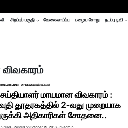
்வி
சிறப்புப் பகுதி
வேலைவாய்ப்பு
பழைய சோறு
நடப்பு டிவி
 விவகாரம்
ROLLER
SLIDER
TOP NEWS
உலகம்
செய்திகள்
TED
ெய்தியாளர் மாயமான விவகாரம் :
வுதி தூதரகத்தில் 2-வது முறையாக
ுருக்கி அதிகாரிகள் சோதனை..
in read
Posted on
October 19, 2018
by
admin