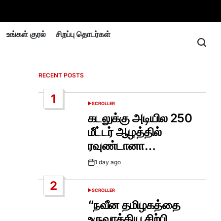
உங்கள் குரல்
சிறப்பு தொடர்கள்
RECENT POSTS
1
SCROLLER
POSTED
IN
கடலுக்கு அடியில 250
மீட்டர் ஆழத்தில்
ரவுண்டானா…
1 day ago
Post
Date
2
SCROLLER
POSTED
IN
“நவீன தமிழகத்தை
உருவாக்கிய சிற்பி