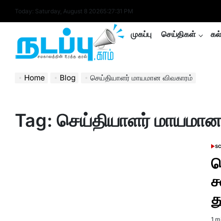
Skip
Today: Saturday, August 8 2026
5
:
27
:
31
PM
to
content
முகப்பு
செய்திகள்
கல
nadappu.com
Home
Blog
செய்தியாளர் மாயமான விவகாரம்
Tag:
செய்தியாளர் மாயமான
SC
POS
IN
ச
ச
த
1 m