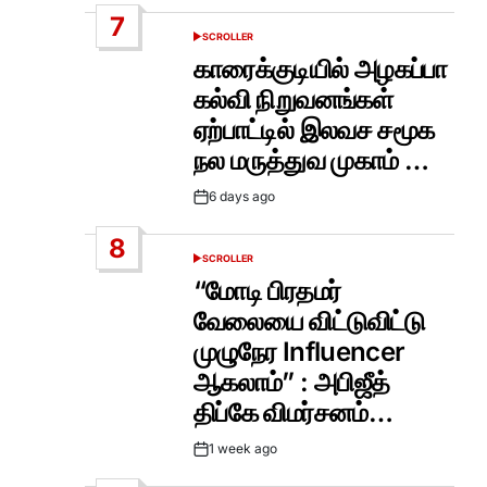
Date
7
SCROLLER
POSTED
IN
காரைக்குடியில் அழகப்பா
கல்வி நிறுவனங்கள்
ஏற்பாட்டில் இலவச சமூக
நல மருத்துவ முகாம் …
6 days ago
Post
Date
8
SCROLLER
POSTED
IN
“மோடி பிரதமர்
வேலையை விட்டுவிட்டு
முழுநேர Influencer
ஆகலாம்” : அபிஜீத்
திப்கே விமர்சனம்…
1 week ago
Post
Date