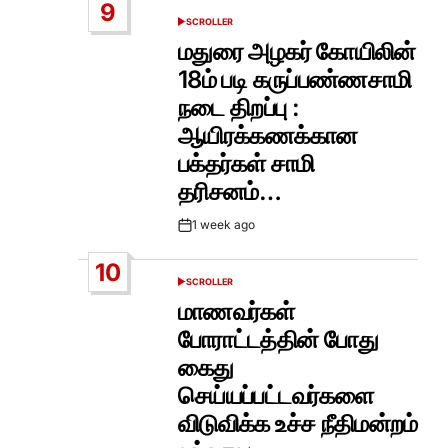
9
SCROLLER
POSTED
IN
மதுரை அழகர் கோயிலின்
18ம் படி கருப்பண்ணசாமி
நடை திறப்பு :
ஆயிரக்கணக்கான
பக்தர்கள் சாமி
தரிசனம்…
1 week ago
Post
Date
10
SCROLLER
POSTED
IN
மாணவர்கள்
போராட்டத்தின் போது
கைது
செய்யப்பட்டவர்களை
விடுவிக்க உச்ச நீதிமன்றம்