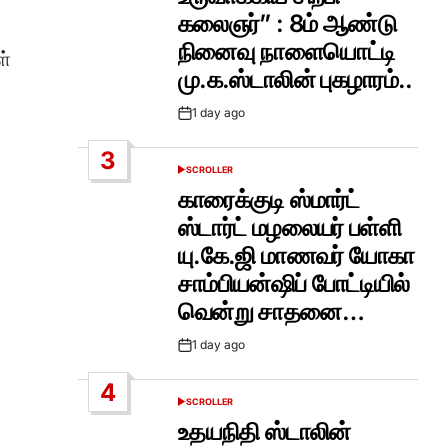
கலைஞர்” : 8ம் ஆண்டு
நினைவு நாளையொட்டி
ள்
மு.க.ஸ்டாலின் புகழாரம்..
்
1 day ago
Post
Date
3
SCROLLER
POSTED
IN
காரைக்குடி ஸ்மார்ட்
ஸ்டார்ட் மழலையர் பள்ளி
யு.கே.ஜி மாணவர் யோகா
சாம்பியன்ஷிப் போட்டியில்
வென்று சாதனை…
1 day ago
Post
Date
4
SCROLLER
POSTED
IN
உதயநிதி ஸ்டாலின்