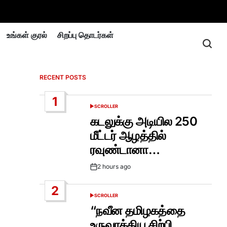
உங்கள் குரல்
சிறப்பு தொடர்கள்
RECENT POSTS
1
SCROLLER
POSTED
IN
கடலுக்கு அடியில 250
மீட்டர் ஆழத்தில்
ரவுண்டானா…
2 hours ago
Post
Date
2
SCROLLER
POSTED
IN
“நவீன தமிழகத்தை
உருவாக்கிய சிற்பி