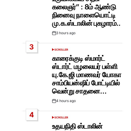
கலைஞர்” : 8ம் ஆண்டு
நினைவு நாளையொட்டி
மு.க.ஸ்டாலின் புகழாரம்..
3 hours ago
Post
Date
3
SCROLLER
POSTED
IN
காரைக்குடி ஸ்மார்ட்
ஸ்டார்ட் மழலையர் பள்ளி
யு.கே.ஜி மாணவர் யோகா
சாம்பியன்ஷிப் போட்டியில்
வென்று சாதனை…
4 hours ago
Post
Date
4
SCROLLER
POSTED
IN
உதயநிதி ஸ்டாலின்