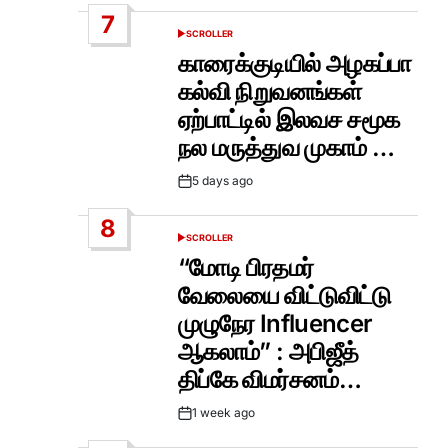
Date
7
SCROLLER
POSTED
IN
காரைக்குடியில் அழகப்பா
கல்வி நிறுவனங்கள்
ஏற்பாட்டில் இலவச சமூக
நல மருத்துவ முகாம் …
5 days ago
Post
Date
8
SCROLLER
POSTED
IN
“மோடி பிரதமர்
வேலையை விட்டுவிட்டு
முழுநேர Influencer
ஆகலாம்” : அபிஜீத்
திப்கே விமர்சனம்…
1 week ago
Post
Date