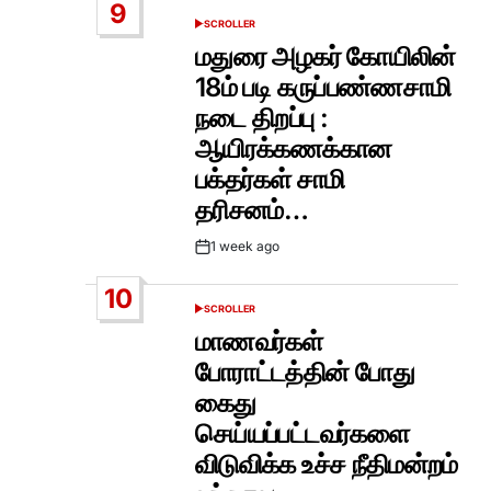
9
SCROLLER
POSTED
IN
மதுரை அழகர் கோயிலின்
18ம் படி கருப்பண்ணசாமி
நடை திறப்பு :
ஆயிரக்கணக்கான
பக்தர்கள் சாமி
தரிசனம்…
1 week ago
Post
Date
10
SCROLLER
POSTED
IN
மாணவர்கள்
போராட்டத்தின் போது
கைது
செய்யப்பட்டவர்களை
விடுவிக்க உச்ச நீதிமன்றம்