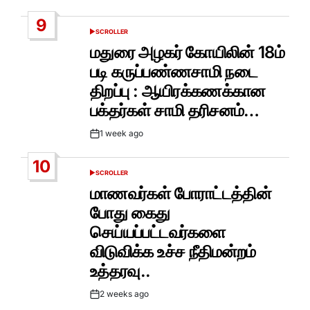
Date
9
SCROLLER
POSTED
IN
மதுரை அழகர் கோயிலின் 18ம்
படி கருப்பண்ணசாமி நடை
திறப்பு : ஆயிரக்கணக்கான
பக்தர்கள் சாமி தரிசனம்…
1 week ago
Post
Date
10
SCROLLER
POSTED
IN
மாணவர்கள் போராட்டத்தின்
போது கைது
செய்யப்பட்டவர்களை
விடுவிக்க உச்ச நீதிமன்றம்
உத்தரவு..
2 weeks ago
Post