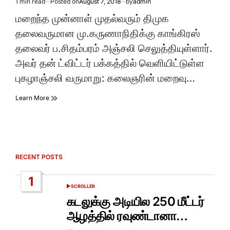
1 min read
Posted on
August 7, 2018
by
admin
Estimated
read
மறைந்த முன்னாள் முதல்வரும் திமுக
time
தலைவருமான மு.கருணாநிதிக்கு காங்கிரஸ்
தலைவர் ப.சிதம்பரம் அஞ்சலி செலுத்தியுள்ளார்.
அவர் தன் ட்விட்டர் பக்கத்தில் வெளியிட்டுள்ள
புகழாஞ்சலி வருமாறு: கலைஞரின் மறைவு…
Learn More
RECENT POSTS
1
SCROLLER
POSTED
IN
கடலுக்கு அடியில 250 மீட்டர்
ஆழத்தில் ரவுண்டானா…