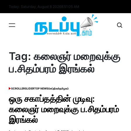
Skip
Today: Saturday, August 8 2026
8
:
51
:
05
AM
to
content
nadappu.com
Tag:
கலைஞர் மறைவுக்கு
ப.சிதம்பரம் இரங்கல்
SCROLLER
SLIDER
TOP NEWS
செய்திகள்
தமிழகம்
POSTED
IN
ஒரு சகாப்தத்தின் முடிவு:
கலைஞர் மறைவுக்கு ப.சிதம்பரம்
இரங்கல்