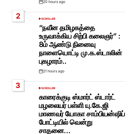
20 hours ago
Post
Date
2
SCROLLER
POSTED
IN
“நவீன தமிழகத்தை
உருவாக்கிய சிற்பி கலைஞர்” :
8ம் ஆண்டு நினைவு
நாளையொட்டி மு.க.ஸ்டாலின்
புகழாரம்..
21 hours ago
Post
Date
3
SCROLLER
POSTED
IN
காரைக்குடி ஸ்மார்ட் ஸ்டார்ட்
மழலையர் பள்ளி யு.கே.ஜி
மாணவர் யோகா சாம்பியன்ஷிப்
போட்டியில் வென்று
சாதனை…