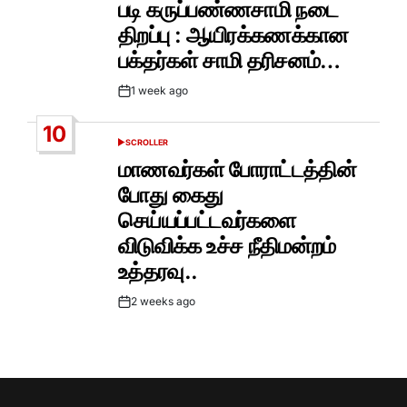
படி கருப்பண்ணசாமி நடை
திறப்பு : ஆயிரக்கணக்கான
பக்தர்கள் சாமி தரிசனம்…
1 week ago
Post
Date
10
SCROLLER
POSTED
IN
மாணவர்கள் போராட்டத்தின்
போது கைது
செய்யப்பட்டவர்களை
விடுவிக்க உச்ச நீதிமன்றம்
உத்தரவு..
2 weeks ago
Post
Date