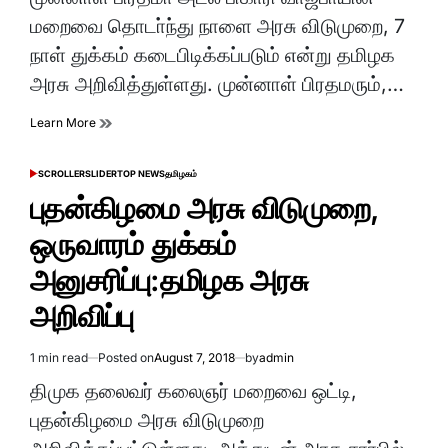
time
மறைவை தொடா்ந்து நாளை அரசு விடுமுறை, 7
நாள் துக்கம் கடைபிடிக்கப்படும் என்று தமிழக
அரசு அறிவித்துள்ளது. முன்னாள் பிரதமரும்,…
Learn More
SCROLLER
SLIDER
TOP NEWS
தமிழகம்
POSTED
IN
புதன்கிழமை அரசு விடுமுறை,
ஒருவாரம் துக்கம்
அனுசரிப்பு:தமிழக அரசு
அறிவிப்பு
1 min read
Posted on
August 7, 2018
by
admin
Estimated
read
திமுக தலைவர் கலைஞர் மறைவை ஒட்டி,
time
புதன்கிழமை அரசு விடுமுறை