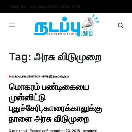
Skip
Today: Saturday, August 8 2026
9
:
40
:
16
PM
to
content
nadappu.com
Tag:
அரசு விடுமுறை
SCROLLER
SLIDER
TOP NEWS
இந்தியா
செய்திகள்
POSTED
IN
மொகரம் பண்டிகையை
முன்னிட்டு
புதுச்சேரி,காரைக்காலுக்கு
நாளை அரசு விடுமுறை
0 min read
Posted on
September 20, 2018
by
admin