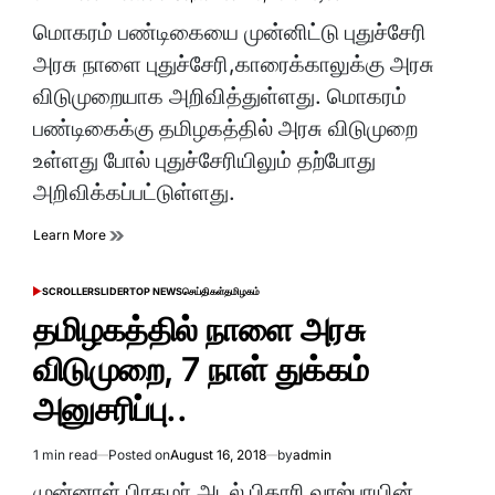
Estimated
read
மொகரம் பண்டிகையை முன்னிட்டு புதுச்சேரி
time
அரசு நாளை புதுச்சேரி,காரைக்காலுக்கு அரசு
விடுமுறையாக அறிவித்துள்ளது. மொகரம்
பண்டிகைக்கு தமிழகத்தில் அரசு விடுமுறை
உள்ளது போல் புதுச்சேரியிலும் தற்போது
அறிவிக்கப்பட்டுள்ளது.
Learn More
SCROLLER
SLIDER
TOP NEWS
செய்திகள்
தமிழகம்
POSTED
IN
தமிழகத்தில் நாளை அரசு
விடுமுறை, 7 நாள் துக்கம்
அனுசரிப்பு..
1 min read
Posted on
August 16, 2018
by
admin
Estimated
read
முன்னாள் பிரதமா் அடல் பிகாரி வாஜ்பாயின்