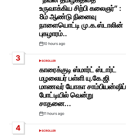
உருவாக்கிய சிற்பி கலைஞர்” :
8ம் ஆண்டு நினைவு
நாளையொட்டி மு.க.ஸ்டாலின்
புகழாரம்..
10 hours ago
Post
Date
3
SCROLLER
POSTED
IN
காரைக்குடி ஸ்மார்ட் ஸ்டார்ட்
மழலையர் பள்ளி யு.கே.ஜி
மாணவர் யோகா சாம்பியன்ஷிப்
போட்டியில் வென்று
சாதனை…
11 hours ago
Post
Date
4
SCROLLER
POSTED