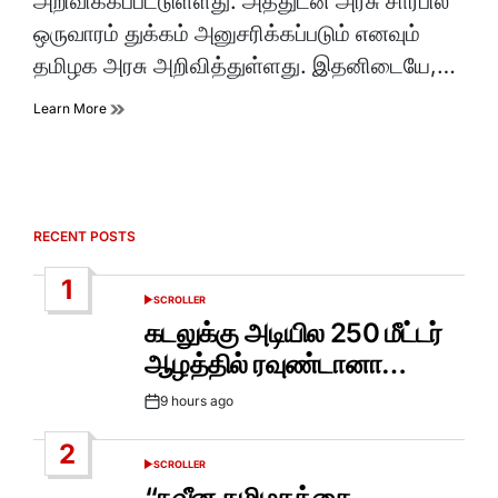
அறிவிக்கப்பட்டுள்ளது. அத்துடன் அரசு சார்பில்
ஒருவாரம் துக்கம் அனுசரிக்கப்படும் எனவும்
தமிழக அரசு அறிவித்துள்ளது. இதனிடையே,…
Learn More
RECENT POSTS
1
SCROLLER
POSTED
IN
கடலுக்கு அடியில 250 மீட்டர்
ஆழத்தில் ரவுண்டானா…
9 hours ago
Post
Date
2
SCROLLER
POSTED
IN
“நவீன தமிழகத்தை