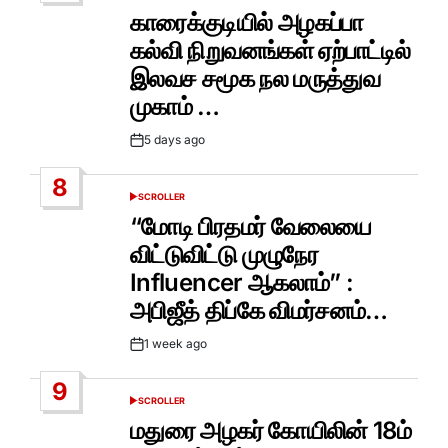
IN
காரைக்குடியில் அழகப்பா
கல்வி நிறுவனங்கள் ஏற்பாட்டில்
இலவச சமூக நல மருத்துவ
முகாம் …
5 days ago
Post
Date
8
SCROLLER
POSTED
IN
“மோடி பிரதமர் வேலையை
விட்டுவிட்டு முழுநேர
Influencer ஆகலாம்” :
அபிஜீத் திப்கே விமர்சனம்…
1 week ago
Post
Date
9
SCROLLER
POSTED
IN
மதுரை அழகர் கோயிலின் 18ம்