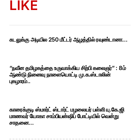
LIKE
கடலுக்கு அடியில 250 மீட்டர் ஆழத்தில் ரவுண்டானா…
“நவீன தமிழகத்தை உருவாக்கிய சிற்பி கலைஞர்” : 8ம்
ஆண்டு நினைவு நாளையொட்டி மு.க.ஸ்டாலின்
புகழாரம்..
காரைக்குடி ஸ்மார்ட் ஸ்டார்ட் மழலையர் பள்ளி யு.கே.ஜி
மாணவர் யோகா சாம்பியன்ஷிப் போட்டியில் வென்று
சாதனை…