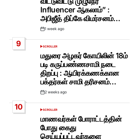
விட்டுவிட்டு முழுநேர
Influencer ஆகலாம்” :
அபிஜீத் திப்கே விமர்சனம்…
1 week ago
Post
Date
9
SCROLLER
POSTED
IN
மதுரை அழகர் கோயிலின் 18ம்
படி கருப்பண்ணசாமி நடை
திறப்பு : ஆயிரக்கணக்கான
பக்தர்கள் சாமி தரிசனம்…
2 weeks ago
Post
Date
10
SCROLLER
POSTED
IN
மாணவர்கள் போராட்டத்தின்
போது கைது
செய்யப்பட்டவர்களை