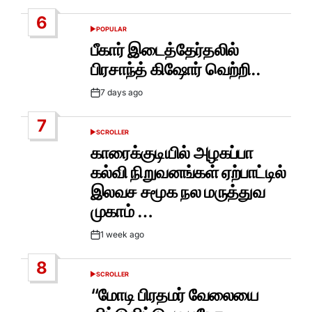
Date
6
POPULAR
POSTED
IN
பீகார் இடைத்தேர்தலில்
பிரசாந்த் கிஷோர் வெற்றி..
7 days ago
Post
Date
7
SCROLLER
POSTED
IN
காரைக்குடியில் அழகப்பா
கல்வி நிறுவனங்கள் ஏற்பாட்டில்
இலவச சமூக நல மருத்துவ
முகாம் …
1 week ago
Post
Date
8
SCROLLER
POSTED
IN
“மோடி பிரதமர் வேலையை