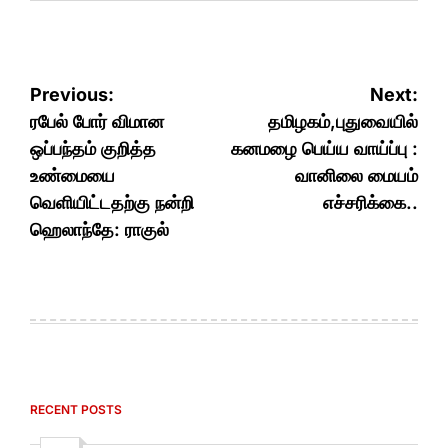
Post
Previous:
Next:
navigation
ரபேல் போர் விமான
தமிழகம்,புதுவையில்
ஒப்பந்தம் குறித்த
கனமழை பெய்ய வாய்ப்பு :
உண்மையை
வானிலை மையம்
வெளியிட்டதற்கு நன்றி
எச்சரிக்கை..
ஹெலாந்தே: ராகுல்
RECENT POSTS