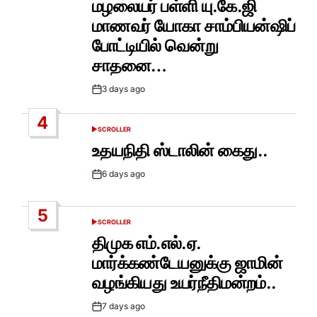
மழலையர் பள்ளி யு.கே.ஜி
மாணவர் யோகா சாம்பியன்ஷிப்
போட்டியில் வென்று
சாதனை…
3 days ago
Post
Date
4
SCROLLER
POSTED
IN
உதயநிதி ஸ்டாலின் கைது..
6 days ago
Post
Date
5
SCROLLER
POSTED
IN
திமுக எம்.எல்.ஏ.
மார்க்கண்டேயனுக்கு ஜாமின்
வழங்கியது உயர்நீதிமன்றம்..
7 days ago
Post