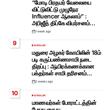
“மோடி பிரதமர் வேலையை
விட்டுவிட்டு முழுநேர
Influencer ஆகலாம்” :
அபிஜீத் திப்கே விமர்சனம்…
1 week ago
Post
Date
9
SCROLLER
POSTED
IN
மதுரை அழகர் கோயிலின் 18ம்
படி கருப்பண்ணசாமி நடை
திறப்பு : ஆயிரக்கணக்கான
பக்தர்கள் சாமி தரிசனம்…
2 weeks ago
Post
Date
10
SCROLLER
POSTED
IN
மாணவர்கள் போராட்டத்தின்
போது கைது