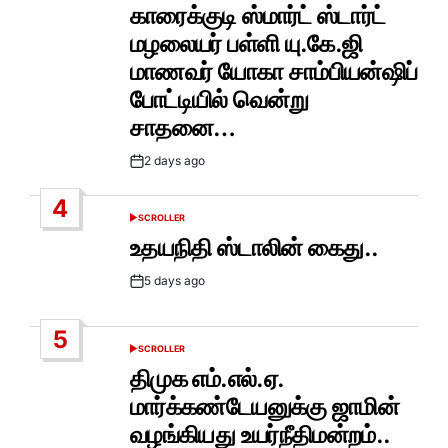
IN
காரைக்குடி ஸ்மார்ட் ஸ்டார்ட்
மழலையர் பள்ளி யு.கே.ஜி
மாணவர் யோகா சாம்பியன்ஷிப்
போட்டியில் வென்று
சாதனை…
2 days ago
Post
Date
4
SCROLLER
POSTED
IN
உதயநிதி ஸ்டாலின் கைது..
5 days ago
Post
Date
5
SCROLLER
POSTED
IN
திமுக எம்.எல்.ஏ.
மார்க்கண்டேயனுக்கு ஜாமின்
வழங்கியது உயர்நீதிமன்றம்..