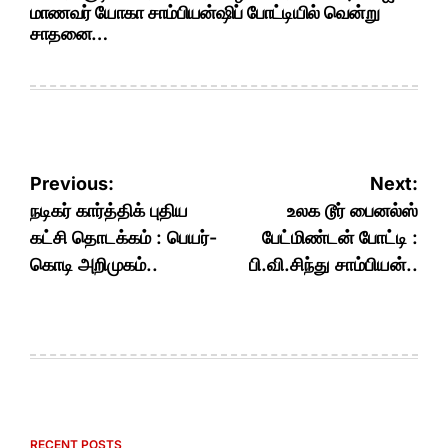
மாணவர் யோகா சாம்பியன்ஷிப் போட்டியில் வென்று
சாதனை…
Post
Previous:
Next:
navigation
நடிகர் கார்த்திக் புதிய
உலக டூர் பைனல்ஸ்
கட்சி தொடக்கம் : பெயர்-
பேட்மிண்டன் போட்டி :
கொடி அறிமுகம்..
பி.வி.சிந்து சாம்பியன்..
RECENT POSTS