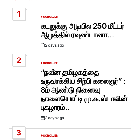
1
SCROLLER
POSTED
IN
கடலுக்கு அடியில 250 மீட்டர்
ஆழத்தில் ரவுண்டானா…
2 days ago
Post
Date
2
SCROLLER
POSTED
IN
“நவீன தமிழகத்தை
உருவாக்கிய சிற்பி கலைஞர்” :
8ம் ஆண்டு நினைவு
நாளையொட்டி மு.க.ஸ்டாலின்
புகழாரம்..
2 days ago
Post
Date
3
SCROLLER
POSTED