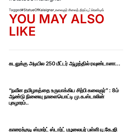
Tagged
#StatueOfKalaignar
,
கலைஞர் சிலைத் திறப்பு
,
ட்ரெண்டிங்
YOU MAY ALSO
LIKE
கடலுக்கு அடியில 250 மீட்டர் ஆழத்தில் ரவுண்டானா…
“நவீன தமிழகத்தை உருவாக்கிய சிற்பி கலைஞர்” : 8ம்
ஆண்டு நினைவு நாளையொட்டி மு.க.ஸ்டாலின்
புகழாரம்..
காரைக்குடி ஸ்மார்ட் ஸ்டார்ட் மழலையர் பள்ளி யு.கே.ஜி