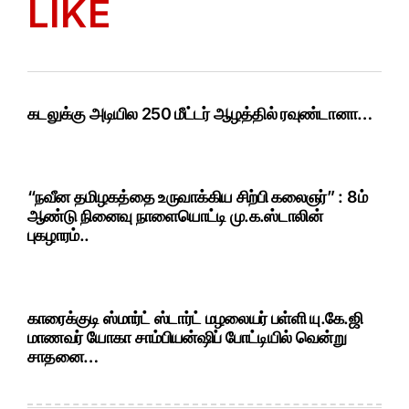
LIKE
கடலுக்கு அடியில 250 மீட்டர் ஆழத்தில் ரவுண்டானா…
“நவீன தமிழகத்தை உருவாக்கிய சிற்பி கலைஞர்” : 8ம்
ஆண்டு நினைவு நாளையொட்டி மு.க.ஸ்டாலின்
புகழாரம்..
காரைக்குடி ஸ்மார்ட் ஸ்டார்ட் மழலையர் பள்ளி யு.கே.ஜி
மாணவர் யோகா சாம்பியன்ஷிப் போட்டியில் வென்று
சாதனை…