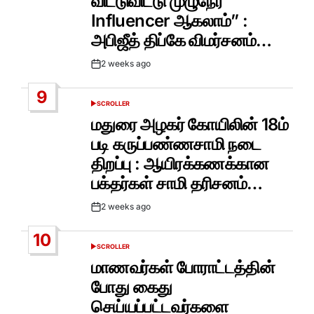
விட்டுவிட்டு முழுநேர
Influencer ஆகலாம்” :
அபிஜீத் திப்கே விமர்சனம்…
2 weeks ago
Post
Date
9
SCROLLER
POSTED
IN
மதுரை அழகர் கோயிலின் 18ம்
படி கருப்பண்ணசாமி நடை
திறப்பு : ஆயிரக்கணக்கான
பக்தர்கள் சாமி தரிசனம்…
2 weeks ago
Post
Date
10
SCROLLER
POSTED
IN
மாணவர்கள் போராட்டத்தின்
போது கைது
செய்யப்பட்டவர்களை