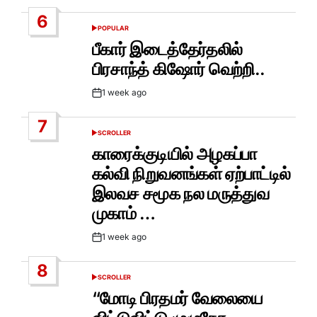
Date
6
POPULAR
POSTED
IN
பீகார் இடைத்தேர்தலில்
பிரசாந்த் கிஷோர் வெற்றி..
1 week ago
Post
Date
7
SCROLLER
POSTED
IN
காரைக்குடியில் அழகப்பா
கல்வி நிறுவனங்கள் ஏற்பாட்டில்
இலவச சமூக நல மருத்துவ
முகாம் …
1 week ago
Post
Date
8
SCROLLER
POSTED
IN
“மோடி பிரதமர் வேலையை