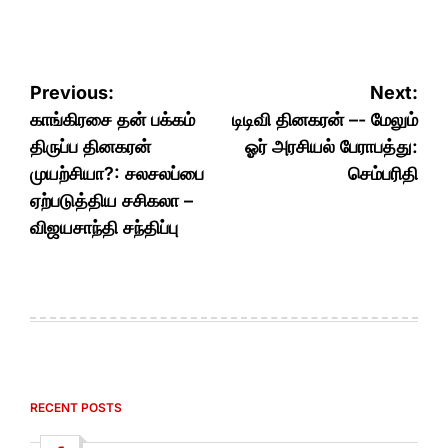
Post
Previous:
Next:
navigation
காங்கிரசை தன் பக்கம்
டிடிவி தினகரன் –- மேலும்
திருப்ப தினகரன்
ஓர் அரசியல் பேராபத்து:
முயற்சியா?: சலசலப்பை
செம்பரிதி
ஏற்படுத்திய சசிகலா –
விஜயசாந்தி சந்திப்பு
RECENT POSTS