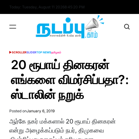
Skip
Today: Tuesday, August 11 2026
8
:
45
:
20
PM
to
content
nadappu.com
SCROLLER
SLIDER
TOP NEWS
தமிழகம்
POSTED
IN
20 ரூபாய் தினகரன்
எங்களை விமர்சிப்பதா?:
ஸ்டாலின் நறுக்
Posted on
January 6, 2019
ஆர்கே நகர் மக்களால் 20 ரூபாய் தினகரன்
என்று அழைக்கப்படும் நபர், திமுகவை