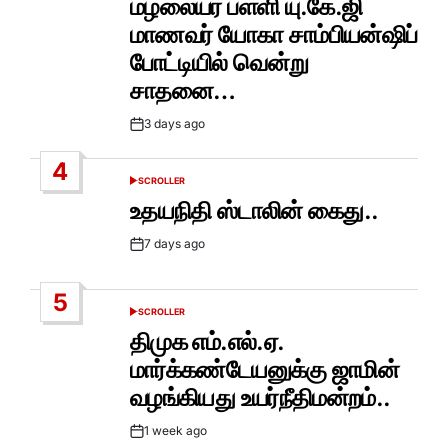
மழலையர் பள்ளி யு.கே.ஜி
மாணவர் யோகா சாம்பியன்ஷிப்
போட்டியில் வென்று
சாதனை…
3 days ago
Post
Date
4
SCROLLER
POSTED
IN
உதயநிதி ஸ்டாலின் கைது..
7 days ago
Post
Date
5
SCROLLER
POSTED
IN
திமுக எம்.எல்.ஏ.
மார்க்கண்டேயனுக்கு ஜாமின்
வழங்கியது உயர்நீதிமன்றம்..
1 week ago
Post