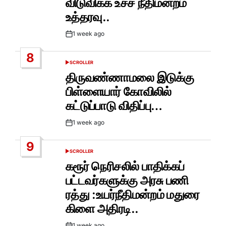
விடுவிக்க உச்ச நீதிமன்றம்
உத்தரவு..
1 week ago
Post
Date
8
SCROLLER
POSTED
IN
திருவண்ணாமலை இடுக்கு
பிள்ளையார் கோவிலில்
கட்டுப்பாடு விதிப்பு…
1 week ago
Post
Date
9
SCROLLER
POSTED
IN
கரூர் நெரிசலில் பாதிக்கப்
பட்டவர்களுக்கு அரசு பணி
ரத்து :உயர்நீதிமன்றம் மதுரை
கிளை அதிரடி..
1 week ago