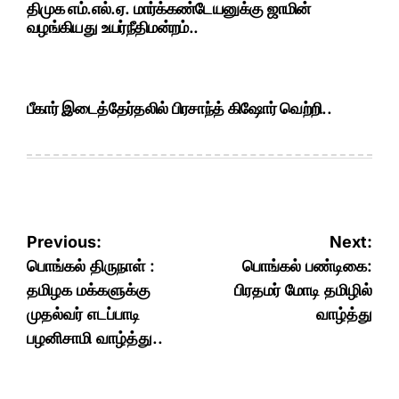
திமுக எம்.எல்.ஏ. மார்க்கண்டேயனுக்கு ஜாமின்
வழங்கியது உயர்நீதிமன்றம்..
பீகார் இடைத்தேர்தலில் பிரசாந்த் கிஷோர் வெற்றி..
Post
Previous:
Next:
navigation
பொங்கல் திருநாள் :
பொங்கல் பண்டிகை:
தமிழக மக்களுக்கு
பிரதமர் மோடி தமிழில்
முதல்வர் எடப்பாடி
வாழ்த்து
பழனிசாமி வாழ்த்து..