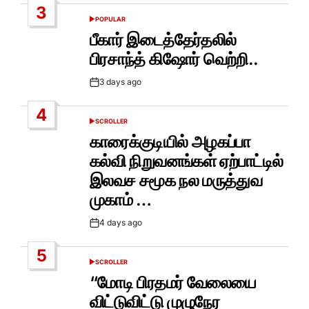
3
POPULAR
POSTED
IN
பீகார் இடைத்தேர்தலில்
பிரசாந்த் கிஷோர் வெற்றி..
3 days ago
Post
Date
4
SCROLLER
POSTED
IN
காரைக்குடியில் அழகப்பா
கல்வி நிறுவனங்கள் ஏற்பாட்டில்
இலவச சமூக நல மருத்துவ
முகாம் …
4 days ago
Post
Date
5
SCROLLER
POSTED
IN
“மோடி பிரதமர் வேலையை
விட்டுவிட்டு முழுநேர