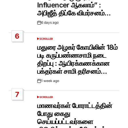
Influencer ஆகலாம்” :
அபிஜீத் திப்கே விமர்சனம்…
6 days ago
Post
Date
6
SCROLLER
POSTED
IN
மதுரை அழகர் கோயிலின் 18ம்
படி கருப்பண்ணசாமி நடை
திறப்பு : ஆயிரக்கணக்கான
பக்தர்கள் சாமி தரிசனம்…
1 week ago
Post
Date
7
SCROLLER
POSTED
IN
மாணவர்கள் போராட்டத்தின்
போது கைது
செய்யப்பட்டவர்களை