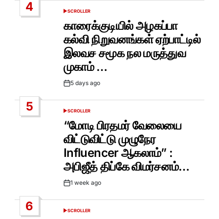
4
SCROLLER
POSTED
IN
காரைக்குடியில் அழகப்பா
கல்வி நிறுவனங்கள் ஏற்பாட்டில்
இலவச சமூக நல மருத்துவ
முகாம் …
5 days ago
Post
Date
5
SCROLLER
POSTED
IN
“மோடி பிரதமர் வேலையை
விட்டுவிட்டு முழுநேர
Influencer ஆகலாம்” :
அபிஜீத் திப்கே விமர்சனம்…
1 week ago
Post
Date
6
SCROLLER
POSTED