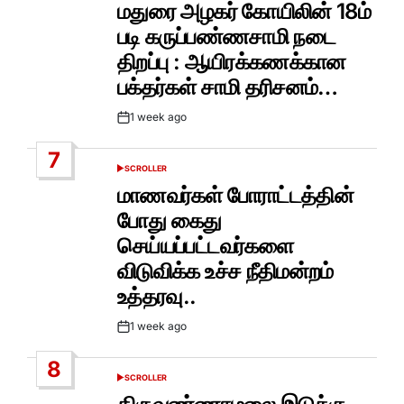
IN
மதுரை அழகர் கோயிலின் 18ம்
படி கருப்பண்ணசாமி நடை
திறப்பு : ஆயிரக்கணக்கான
பக்தர்கள் சாமி தரிசனம்…
1 week ago
Post
Date
7
SCROLLER
POSTED
IN
மாணவர்கள் போராட்டத்தின்
போது கைது
செய்யப்பட்டவர்களை
விடுவிக்க உச்ச நீதிமன்றம்
உத்தரவு..
1 week ago
Post
Date
8
SCROLLER
POSTED
IN