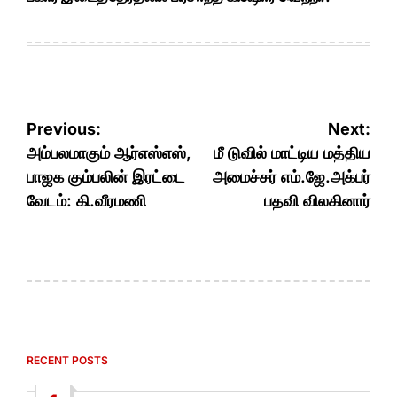
Post
Previous:
Next:
navigation
அம்பலமாகும் ஆர்எஸ்எஸ்,
மீ டுவில் மாட்டிய மத்திய
பாஜக கும்பலின் இரட்டை
அமைச்சர் எம்.ஜே.அக்பர்
வேடம்: கி.வீரமணி
பதவி விலகினார்
RECENT POSTS