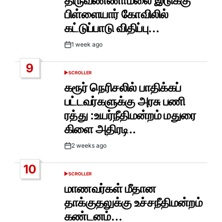
திருவண்ணாமலை இடுக்கு
பிள்ளையார் கோவிலில்
கட்டுப்பாடு விதிப்பு…
1 week ago
Post
Date
9
SCROLLER
POSTED
IN
கரூர் நெரிசலில் பாதிக்கப்
பட்டவர்களுக்கு அரசு பணி
ரத்து :உயர்நீதிமன்றம் மதுரை
கிளை அதிரடி..
2 weeks ago
Post
Date
10
SCROLLER
POSTED
IN
மாணவர்கள் மீதான
தாக்குதலுக்கு உச்சநீதிமன்றம்
கண்டனம்…