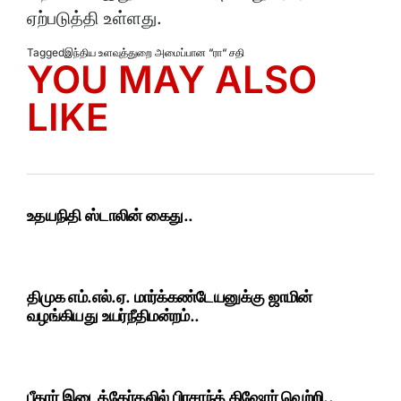
ஏற்படுத்தி உள்ளது.
Tagged
இந்திய உளவுத்துறை அமைப்பான “ரா“ சதி
YOU MAY ALSO
LIKE
உதயநிதி ஸ்டாலின் கைது..
திமுக எம்.எல்.ஏ. மார்க்கண்டேயனுக்கு ஜாமின்
வழங்கியது உயர்நீதிமன்றம்..
பீகார் இடைத்தேர்தலில் பிரசாந்த் கிஷோர் வெற்றி..