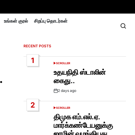
உங்கள் குரல்
சிறப்பு தொடர்கள்
RECENT POSTS
1
SCROLLER
POSTED
IN
உதயநிதி ஸ்டாலின்
…
கைது..
2 days ago
Post
Date
2
SCROLLER
POSTED
IN
திமுக எம்.எல்.ஏ.
மார்க்கண்டேயனுக்கு
ஜாமின் வழங்கியது