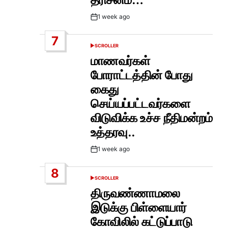
1 week ago
Post
Date
7
SCROLLER
POSTED
IN
மாணவர்கள்
போராட்டத்தின் போது
கைது
செய்யப்பட்டவர்களை
விடுவிக்க உச்ச நீதிமன்றம்
உத்தரவு..
1 week ago
Post
Date
8
SCROLLER
POSTED
IN
திருவண்ணாமலை
இடுக்கு பிள்ளையார்
கோவிலில் கட்டுப்பாடு