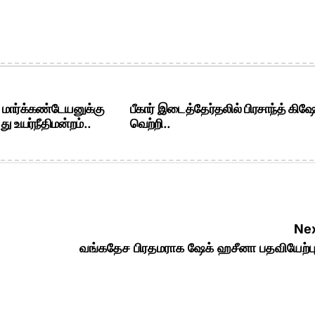
. மார்க்கண்டேயனுக்கு
பீகார் இடைத்தேர்தலில் பிரசாந்த் கிஷ
ு உயர்நீதிமன்றம்..
வெற்றி..
Nex
வங்கதேச பிரதமராக ஷேக் ஹசீனா பதவியேற்ப