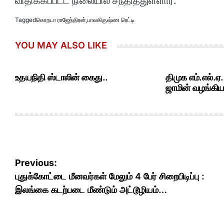
விதிக்கப்பட்ட நிலையில் சந்தித்துள்ளார்.
Tagged
கொறடா ராஜேந்திரன்
,
பாலகிருஷ்ண ரெட்டி
YOU MAY ALSO LIKE
உதயநிதி ஸ்டாலின் கைது..
திமுக எம்.எல்.ஏ
ஜாமின் வழங்கியத
Post
Previous:
navigation
புதுக்கோட்டை மீனவர்கள் மேலும் 4 பேர் சிறைபிடிப்பு :
இலங்கை கடற்படை மீண்டும் அட்டூழியம்…