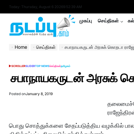
Skip
Today: Thursday, August 6 2026
9
:
52
:
40
AM
to
content
முகப்பு
செய்திகள்
கல
nadappu.com
Home
செய்திகள்
சபாநாயகருடன் அரசுக் கொறடா ராஜேந்
SCROLLER
SLIDER
TOP NEWS
செய்திகள்
தமிழகம்
POSTED
IN
சபாநாயகருடன் அரசுக் கொ
Posted on
January 8, 2019
தலைமைச்ச
ராஜேந்திரன
பொது சொத்துக்களை சேதப்படுத்திய வழக்கில் பா