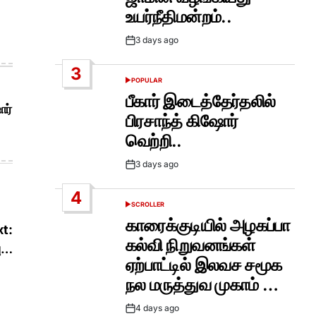
உயர்நீதிமன்றம்..
3 days ago
Post
Date
3
POPULAR
POSTED
IN
பீகார் இடைத்தேர்தலில்
ோர்
பிரசாந்த் கிஷோர்
வெற்றி..
3 days ago
Post
Date
4
SCROLLER
POSTED
IN
காரைக்குடியில் அழகப்பா
t:
கல்வி நிறுவனங்கள்
ு…
ஏற்பாட்டில் இலவச சமூக
நல மருத்துவ முகாம் …
4 days ago
Post