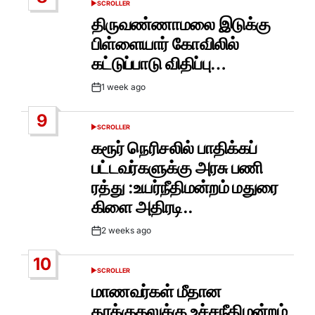
SCROLLER
POSTED
IN
திருவண்ணாமலை இடுக்கு
பிள்ளையார் கோவிலில்
கட்டுப்பாடு விதிப்பு…
1 week ago
Post
Date
9
SCROLLER
POSTED
IN
கரூர் நெரிசலில் பாதிக்கப்
பட்டவர்களுக்கு அரசு பணி
ரத்து :உயர்நீதிமன்றம் மதுரை
கிளை அதிரடி..
2 weeks ago
Post
Date
10
SCROLLER
POSTED
IN
மாணவர்கள் மீதான
தாக்குதலுக்கு உச்சநீதிமன்றம்