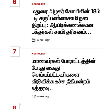
6
SCROLLER
POSTED
IN
மதுரை அழகர் கோயிலின் 18ம்
படி கருப்பண்ணசாமி நடை
திறப்பு : ஆயிரக்கணக்கான
பக்தர்கள் சாமி தரிசனம்…
1 week ago
Post
Date
7
SCROLLER
POSTED
IN
மாணவர்கள் போராட்டத்தின்
போது கைது
செய்யப்பட்டவர்களை
விடுவிக்க உச்ச நீதிமன்றம்
உத்தரவு..
1 week ago
Post
Date
8