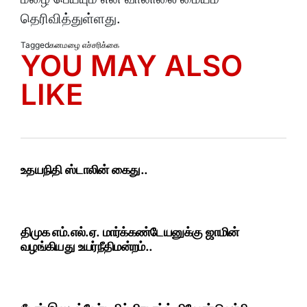
தெரிவித்துள்ளது.
Tagged
கனமழை எச்சரிக்கை
YOU MAY ALSO
LIKE
உதயநிதி ஸ்டாலின் கைது..
திமுக எம்.எல்.ஏ. மார்க்கண்டேயனுக்கு ஜாமின்
வழங்கியது உயர்நீதிமன்றம்..