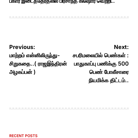
பீகார் இடைத்தேர்தலில் பிரசாந்த் கிஷோர் வெற்றி..
Post
Previous:
Next:
navigation
மாற்றம் என்னிலிருந்து-
சபரிமலையில் பெண்கள் :
சிறுகதை..( ராஜஇந்திரன்
பாதுகாப்பு பணிக்கு 500
அழகப்பன் )
பெண் போலீசாரை
நியமிக்க திட்டம்..
RECENT POSTS