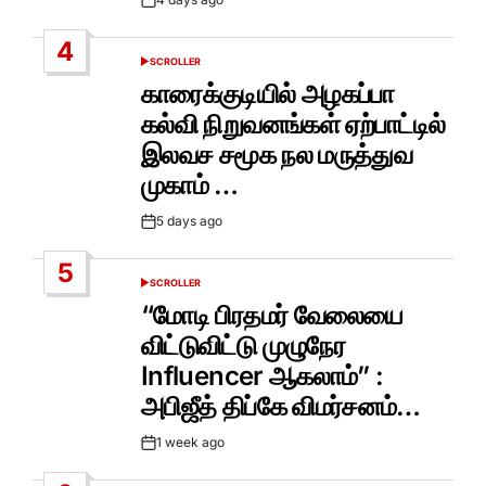
Post
Date
4
SCROLLER
POSTED
IN
காரைக்குடியில் அழகப்பா
கல்வி நிறுவனங்கள் ஏற்பாட்டில்
இலவச சமூக நல மருத்துவ
முகாம் …
5 days ago
Post
Date
5
SCROLLER
POSTED
IN
“மோடி பிரதமர் வேலையை
விட்டுவிட்டு முழுநேர
Influencer ஆகலாம்” :
அபிஜீத் திப்கே விமர்சனம்…
1 week ago
Post
Date