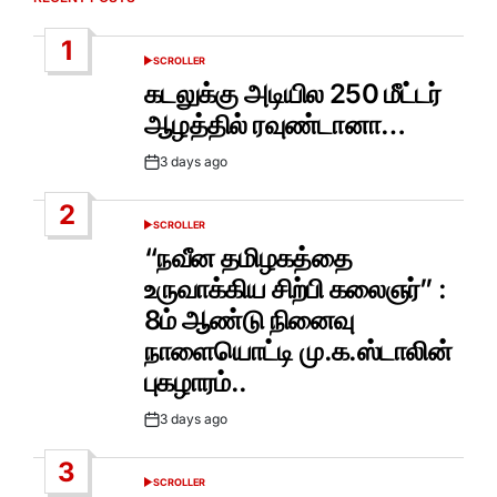
1
SCROLLER
POSTED
IN
கடலுக்கு அடியில 250 மீட்டர்
ஆழத்தில் ரவுண்டானா…
3 days ago
Post
Date
2
SCROLLER
POSTED
IN
“நவீன தமிழகத்தை
உருவாக்கிய சிற்பி கலைஞர்” :
8ம் ஆண்டு நினைவு
நாளையொட்டி மு.க.ஸ்டாலின்
புகழாரம்..
3 days ago
Post
Date
3
SCROLLER
POSTED