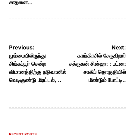
சாதனை…
Post
Previous:
Next:
navigation
மும்பையிலிருந்து
காங்கிரசில் சேருகிறார்
சிங்கப்பூர் சென்ற
சத்ருகன் சின்ஹா : பட்னா
விமானத்திற்கு நடுவானில்
சாகிப் தொகுதியில்
வெடிகுண்டு மிரட்டல், ..
மீண்டும் போட்டி..
RECENT POSTS