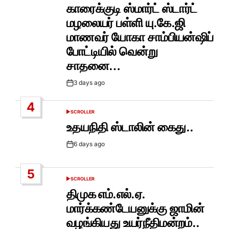
IN
காரைக்குடி ஸ்மார்ட் ஸ்டார்ட்
மழலையர் பள்ளி யு.கே.ஜி
மாணவர் யோகா சாம்பியன்ஷிப்
போட்டியில் வென்று
சாதனை…
3 days ago
Post
Date
4
SCROLLER
POSTED
IN
உதயநிதி ஸ்டாலின் கைது..
6 days ago
Post
Date
5
SCROLLER
POSTED
IN
திமுக எம்.எல்.ஏ.
மார்க்கண்டேயனுக்கு ஜாமின்
வழங்கியது உயர்நீதிமன்றம்..