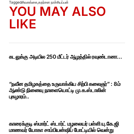
Tagged
சிவகங்கை
,
சுதர்சன நாச்சியப்பன்
YOU MAY ALSO
LIKE
கடலுக்கு அடியில 250 மீட்டர் ஆழத்தில் ரவுண்டானா…
“நவீன தமிழகத்தை உருவாக்கிய சிற்பி கலைஞர்” : 8ம்
ஆண்டு நினைவு நாளையொட்டி மு.க.ஸ்டாலின்
புகழாரம்..
காரைக்குடி ஸ்மார்ட் ஸ்டார்ட் மழலையர் பள்ளி யு.கே.ஜி
மாணவர் யோகா சாம்பியன்ஷிப் போட்டியில் வென்று