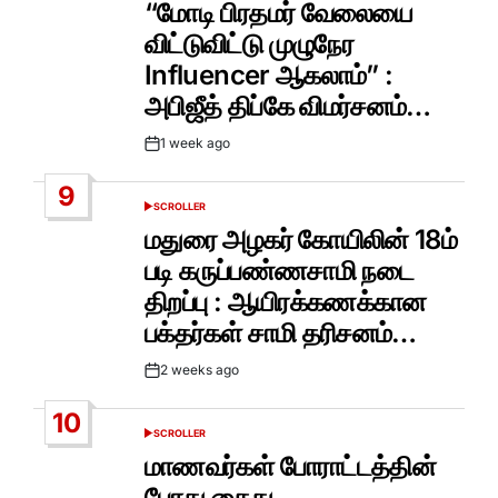
“மோடி பிரதமர் வேலையை
விட்டுவிட்டு முழுநேர
Influencer ஆகலாம்” :
அபிஜீத் திப்கே விமர்சனம்…
1 week ago
Post
Date
9
SCROLLER
POSTED
IN
மதுரை அழகர் கோயிலின் 18ம்
படி கருப்பண்ணசாமி நடை
திறப்பு : ஆயிரக்கணக்கான
பக்தர்கள் சாமி தரிசனம்…
2 weeks ago
Post
Date
10
SCROLLER
POSTED
IN
மாணவர்கள் போராட்டத்தின்
போது கைது